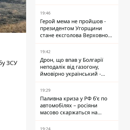
блоку
19:46
Герой мема не пройшов -
президентом Угорщини
стане ексголова Верховного
Суду, якого критикував
Орбан
19:42
Дрон, що впав у Болгарії
бу ЗСУ
неподалік від газогону,
ймовірно український -
Міноборони країни
19:29
Паливна криза у РФ б'є по
автомобілях – росіяни
масово скаржаться на
поломки через неякісний
бензин
19:24