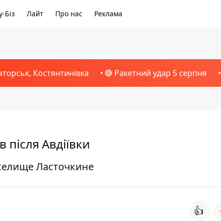
-Біз
Лайт
Про нас
Реклама
аторськ, Костянтинівка
🔴 Ракетний удар 5 серпня
в після Авдіївки
 селище Ласточкине
👍