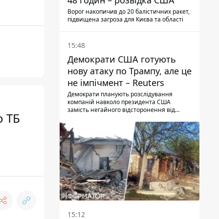
48 годин – розвідка США
Ворог накопичив до 20 балістичних ракет,
підвищена загроза для Києва та області
15:48
Демократи США готують
нову атаку по Трампу, але це
не імпічмент – Reuters
Демократи планують розслідування
компаній навколо президента США
замість негайного відсторонення від
о ТБ
посади.
15:12