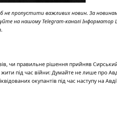
об не пропустити важливих новин. За новина
куйте на нашому Telegram-каналі
Інформатор L
т
.
повів, чи правильне рішення прийняв Сирськи
жити під час війни: Думайте не лише про Авд
квідованих окупантів під час наступу на Авді