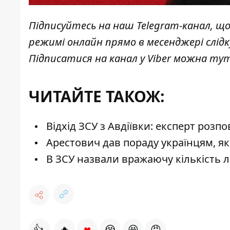
Підписуйтесь на наш
Telegram-канал
, щ
режимі онлайн прямо в месенджері слід
Підписатися на канал у Viber можна
ту
ЧИТАЙТЕ ТАКОЖ:
Відхід ЗСУ з Авдіївки: експерт роз
Арестович дав пораду українцям, як 
В ЗСУ назвали вражаючу кількість лі
♥
👍
🔥
😭
😆
😡