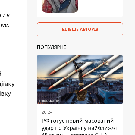
ми в
ive
.
БІЛЬШЕ АВТОРІВ
ПОПУЛЯРНЕ
й
іївку
ївку
20:24
РФ готує новий масований
удар по Україні у найближчі