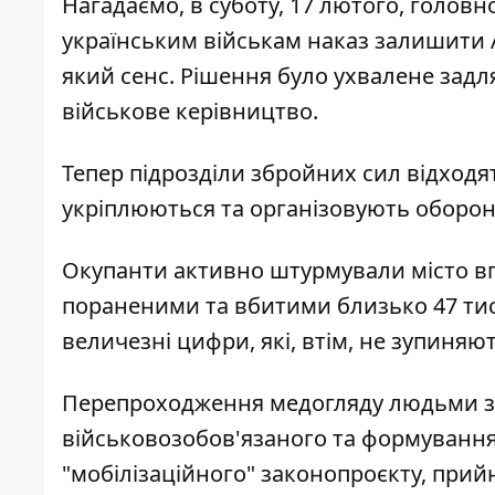
Нагадаємо, в суботу, 17 лютого, голо
українським військам
наказ залишити 
який сенс. Рішення було ухвалене задл
військове керівництво.
Тепер підрозділи збройних сил
відходя
укріплюються та організовують оборон
Окупанти активно штурмували місто вп
пораненими та вбитими
близько 47 тися
величезні цифри, які, втім, не зупиняю
Перепроходження медогляду людьми з і
військовозобов'язаного та формування
"мобілізаційного" законопроєкту, прий