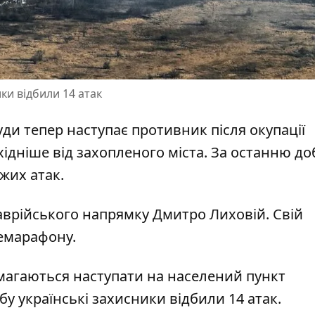
ки відбили 14 атак
куди тепер наступає противник
після окупації
хідніше від захопленого міста. За останню до
ожих атак.
аврійського напрямку Дмитро Лиховій. Свій
лемарафону.
амагаються наступати на населений пункт
бу українські захисники відбили 14 атак.