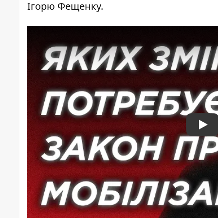
Ігорю Фещенку.
Pla