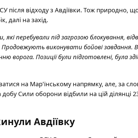
У після відходу з Авдіївки. Тож природно, щ
, далі на захід.
ни, які перебували під загрозою блокування, від
ії. Продовжують виконувати бойові завдання. 
ю ворога. Позиції були підготовлені, була зд
атися на Мар'їнському напрямку, але, за сл
а добу Сили оборони відбили на цій ділянці 2
кинули Авдіївку