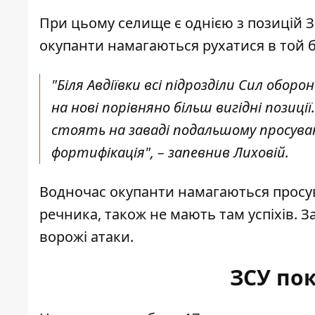
При цьому селище є однією з позицій ЗС
окупанти намагаються рухатися в той бік
"Біля Авдіївки всі підрозділи Сил оборо
на нові порівняно більш вигідні позиц
стоять на заваді подальшому просуванн
фортифікація", – запевнив Лиховій.
Водночас окупанти намагаються просув
речника, також не мають там успіхів. З
ворожі атаки.
ЗСУ по