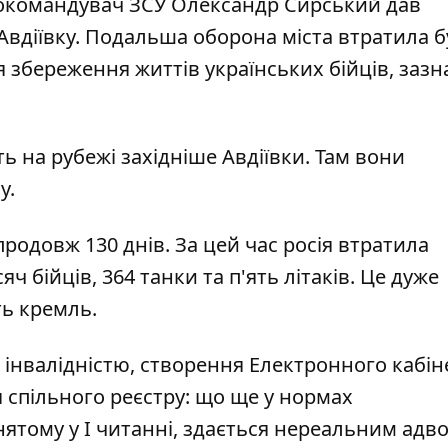
внокомандувач ЗСУ Олександр Сирський дав
Авдіївку
. Подальша оборона міста втратила б
я збереження життів українських бійців, заз
ть на рубежі західніше Авдіївки
. Там вони
у.
родовж 130 днів. За цей час
росія втратила
ч бійців, 364 танки та п'ять літаків. Це дуже
ть кремль.
нвалідністю, створення Електронного кабін
 спільного реєстру: що ще у нормах
нятому у I читанні, здається нереальним адв