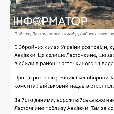
Поблизу Ласточкиного за добу українські захисни
В Збройних силах України розповіли, 
Авдіївки
. Це селище Ласточкине, що за
відбили в районі Ласточкиного 14 вор
Про це розповів речник Сил оборони Т
коментар військовий надав в етері те
За його даними, ворожі війська вже н
Ласточкине поблизу Авдіївки. Там за до