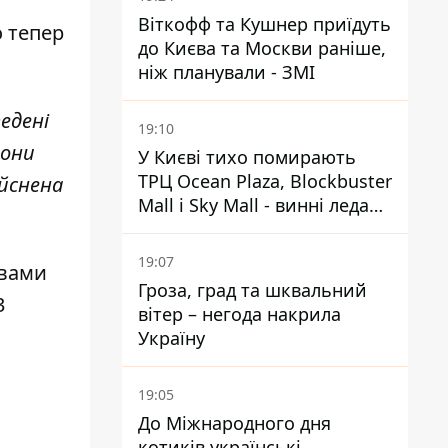
Віткофф та Кушнер приїдуть
о тепер
до Києва та Москви раніше,
ніж планували - ЗМІ
ведені
19:10
Вони
У Києві тихо помирають
ТРЦ Ocean Plaza, Blockbuster
ійснена
Mall і Sky Mall - винні ледачі
менеджери й канібалізм
19:07
овами
Гроза, град та шквальний
3
вітер – негода накрила
Україну
19:05
До Міжнародного дня
котиків українські