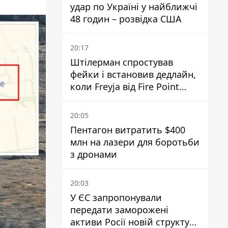
удар по Україні у найближчі
48 годин – розвідка США
20:17
Штілерман спростував
фейки і встановив дедлайн,
коли Freyja від Fire Point
повноцінно запрацює проти
балістики
20:05
Пентагон витратить $400
млн на лазери для боротьби
з дронами
20:03
У ЄС запропонували
передати заморожені
активи Росії новій структурі