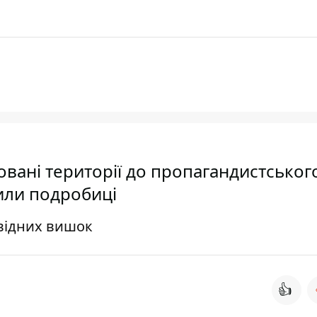
овані території до пропагандистськог
рили подробиці
овідних вишок
👍