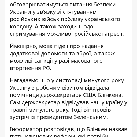
обговорюватимуться питання безпеки
України у зв'язку зі стягуванням
російських військ поблизу українського
кордону. А також заходи щодо
стримування можливої ​​російської агресії.
Ймовірно, мова піде і про надання
додаткової допомоги та зброї, а також
можливі санкції у разі масованого
вторгнення РФ.
Нагадаємо, що у листопаді минулого року
Україну з робочим візитом відвідала
помічниця держсекретаря США Блінкена
.
Сам
держсекретар відвідував нашу країну у
травні
минулого року. Тоді він
провів
зустріч із президентом Зеленським.
Інформатор розповідав, що
Блінкен назвав
п'ять ключових реформ
, які потрібні