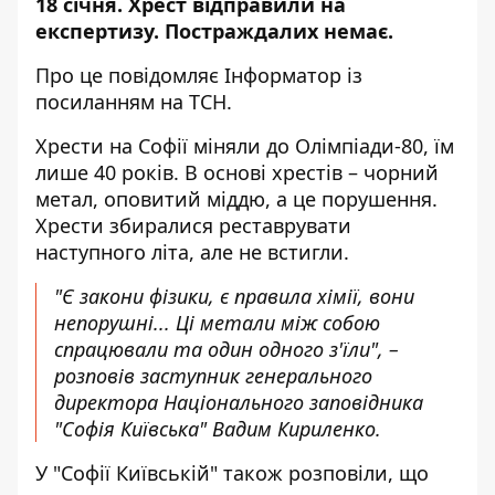
18 січня. Хрест відправили на
експертизу. Постраждалих немає.
Про це повідомляє
Інформатор
із
посиланням на
ТСН
.
Хрести на Софії міняли до Олімпіади-80, їм
лише 40 років. В основі хрестів – чорний
метал, оповитий міддю, а це порушення.
Хрести збиралися реставрувати
наступного літа, але не встигли.
"Є закони фізики, є правила хімії, вони
непорушні... Ці метали між собою
спрацювали та один одного з'їли", –
розповів заступник генерального
директора Національного заповідника
"Софія Київська" Вадим Кириленко.
У "Софії Київській" також розповіли, що