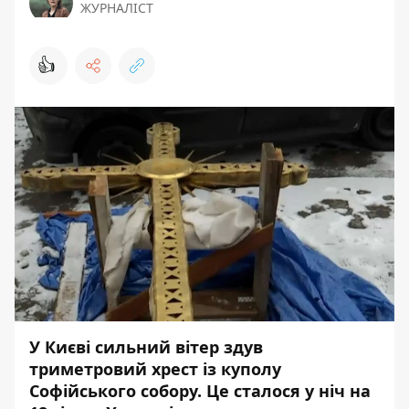
ЖУРНАЛІСТ
👍
У Києві сильний вітер здув
триметровий хрест із куполу
Софійського собору. Це сталося у ніч на