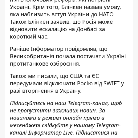
Україні. Крім того,
Блінкен назвав умову,
яка наблизить вступ України
до НАТО.
Також
Блінкен заявив, що Росія може
відновити ескалацію на Донбасі
за
короткий час.
Раніше
Інформатор
повідомляв, що
Великобританія почала
постачати Україні
протитанкове озброєння
.
Також ми писали, що
США та ЄС
передумали відключати Росію від SWIFT
у
разі вторгнення в Україну.
Підписуйтесь на наш
Telegram-канал
, щоб
не пропустити важливих новин. За
новинами в режимі онлайн прямо в
месенджері слідкуйте у нашому Telegram-
каналі
Інформатор Live
. Підписатися на