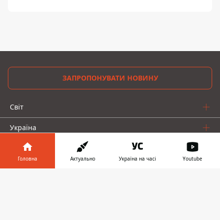
ЗАПРОПОНУВАТИ НОВИНУ
Світ
Україна
Київ
Головна
Актуально
Україна на часі
Youtube
Регіони
Інформатор у
Завантажити
Гроші
телефоні
👉
Шоу-біз