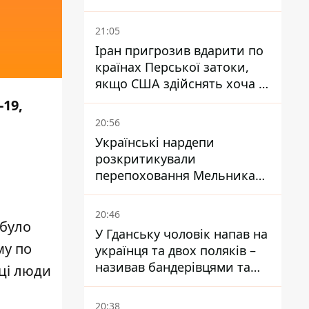
Буковині отримали підозри
за фейкові звіти
21:05
Іран пригрозив вдарити по
країнах Перської затоки,
якщо США здійснять хоча б
одну атаку - Reuters
-19,
20:56
Українські нардепи
розкритикували
перепоховання Мельника
через ризик дипломатичної
ізоляції
20:46
 було
У Гданську чоловік напав на
му по
українця та двох поляків –
називав бандерівцями та
 ці люди
поводився агресивно
20:38