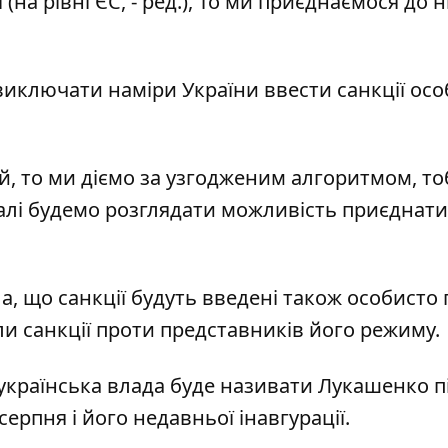
(на рівні ЄС, - ред.), То ми приєднаємося до ни
 виключати наміри України ввести санкції ос
й, то ми діємо за узгодженим алгоритмом, то
далі будемо розглядати можливість приєднати
а, що санкції будуть введені також особисто
и санкції проти представників його режиму.
українська влада буде називати Лукашенко
п
рпня і його недавньої інавгурації.