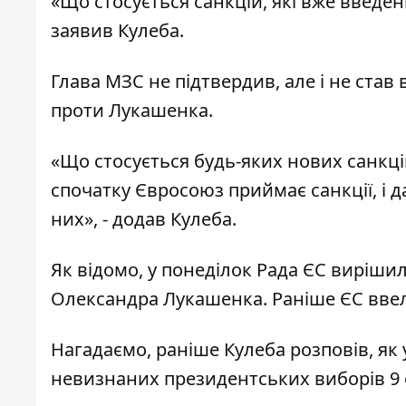
«Що стосується санкцій, які вже введені 
заявив Кулеба.
Глава МЗС не підтвердив, але і не став
проти Лукашенка.
«Що стосується будь-яких нових санкці
спочатку Євросоюз приймає санкції, і 
них», - додав Кулеба.
Як відомо, у понеділок Рада ЄС вирішил
Олександра Лукашенка. Раніше ЄС ввел
Нагадаємо, раніше Кулеба розповів,
як 
невизнаних президентських виборів 9 се