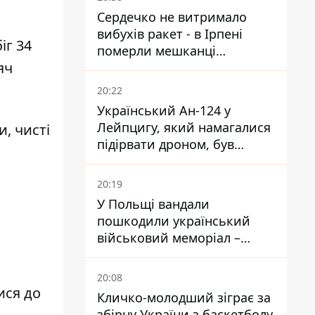
Сердечко не витримало
вибухів ракет - в Ірпені
іг 34
померли мешканці
яч
притулку для собак з
інвалідністю
20:22
Український Ан-124 у
Лейпцигу, який намагалися
, чисті
підірвати дроном, був
завантажений
боєприпасами
20:19
У Польщі вандали
пошкодили український
військовий меморіал –
посольство відреагувало
20:08
ися до
Кличко-молодший зіграє за
збірну України з баскетболу