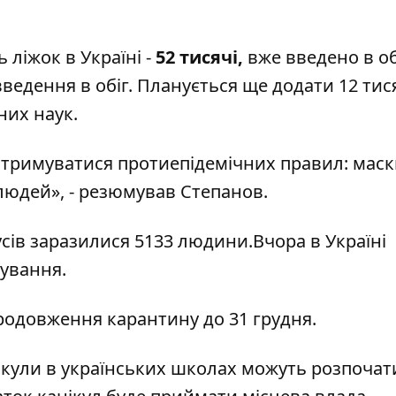
 ліжок в Україні -
52 тисячі,
вже введено в об
 введення в обіг. Планується ще додати 12 тис
них наук.
отримуватися протиепідемічних правил: маски
людей», - резюмував Степанов.
сів заразилися 5133
людини.Вчора в Україні
ування.
родовження карантину до 31 грудня.
ікули в українських школах можуть розпочат