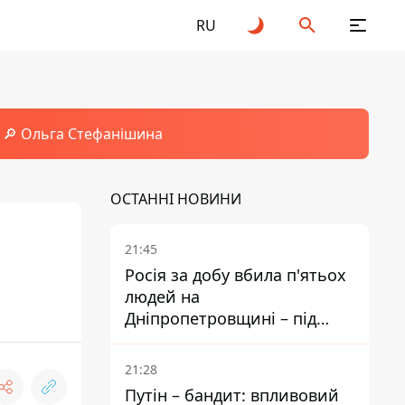
RU
🔎 Ольга Стефанішина
ОСТАННІ НОВИНИ
21:45
Росія за добу вбила п'ятьох
людей на
Дніпропетровщині – під
ударами опинилися п'ять
районів області
21:28
Путін – бандит: впливовий