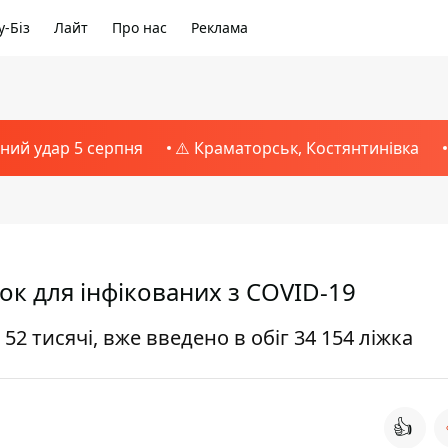
-Біз
Лайт
Про нас
Реклама
тний удар 5 серпня
⚠️ Краматорськ, Костянтинівка
жок для інфікованих з COVID-19
 52 тисячі, вже введено в обіг 34 154 ліжка
👍