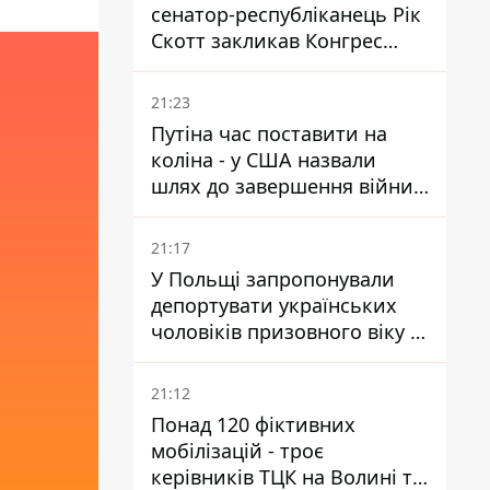
сенатор-республіканець Рік
Скотт закликав Конгрес
притягнути РФ до
відповідальності за війну в
21:23
Україні
Путіна час поставити на
коліна - у США назвали
шлях до завершення війни -
National Security Journal
21:17
У Польщі запропонували
депортувати українських
чоловіків призовного віку -
кого це може торкнутися
21:12
Понад 120 фіктивних
мобілізацій - троє
керівників ТЦК на Волині та