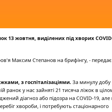
нок 13 жовтня, виділених під хворих COVID
ов'я Максим Степанов на брифінгу, - передає
іжками, з госпіталізаціями.
За минулу добу
ій ранок у нас зайняті 21 тисяча ліжок в ціло
ерджений діагноз або підозра на COVID-19, але
еребіг хвороби, і потребують стаціонарного