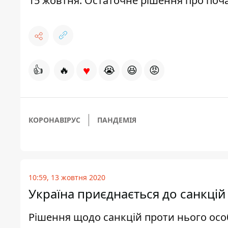
15
жовтня. Остаточне рішення про поча
♥
👍
🔥
😭
😆
😡
КОРОНАВІРУС
ПАНДЕМІЯ
10:59, 13 жовтня 2020
Україна приєднається до санкцій
Рішення щодо санкцій проти нього ос