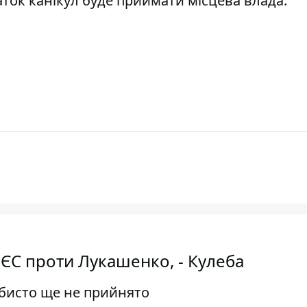
ток канікул буде приймати місцева влада.
 ЄС проти Лукашенко, - Кулеба
обисто ще не прийнято