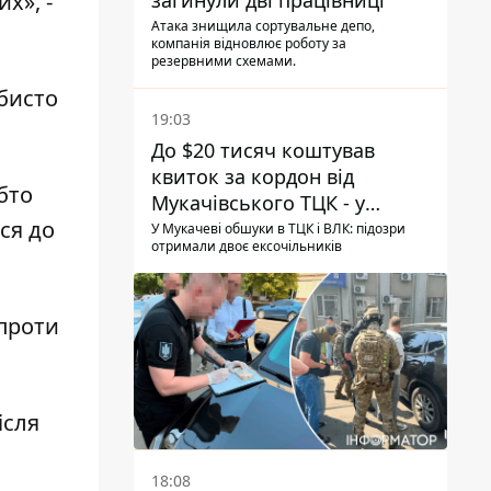
х», -
загинули дві працівниці
Атака знищила сортувальне депо,
компанія відновлює роботу за
резервними схемами.
обисто
19:03
До $20 тисяч коштував
квиток за кордон від
бто
Мукачівського ТЦК - у
ся до
гучній справі перші підозри
У Мукачеві обшуки в ТЦК і ВЛК: підозри
отримали двоє ексочільників
отримали двоє колишніх
керівників
 проти
ісля
18:08