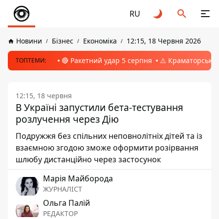
RU
Новини
Бізнес
Економіка
12:15, 18 Червня 2026
🔴 Ракетний удар 5 серпня
⚠️ Краматорськ, 
ТОПТЕМИ:
12:15, 18 червня
В Україні запустили бета-тестування
розлучення через Дію
Подружжя без спільних неповнолітніх дітей та із
взаємною згодою зможе оформити розірвання
шлюбу дистанційно через застосунок
Марія Майборода
ЖУРНАЛІСТ
Ольга Палій
РЕДАКТОР