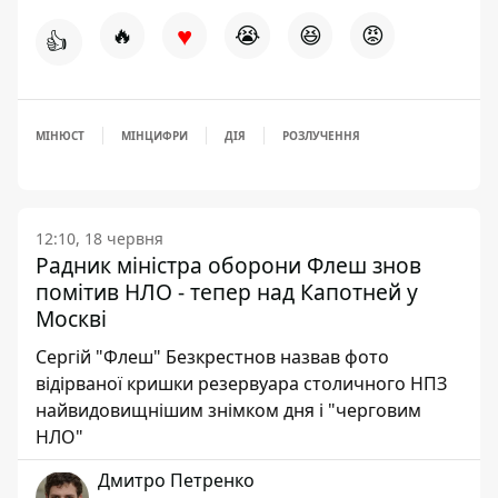
♥
🔥
😭
😆
😡
👍
МІНЮСТ
МІНЦИФРИ
ДІЯ
РОЗЛУЧЕННЯ
12:10, 18 червня
Радник міністра оборони Флеш знов
помітив НЛО - тепер над Капотней у
Москві
Сергій "Флеш" Безкрестнов назвав фото
відірваної кришки резервуара столичного НПЗ
найвидовищнішим знімком дня і "черговим
НЛО"
Дмитро Петренко