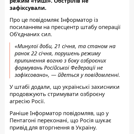
режим «тиші». Обстрілів не
зафіксували.
Про це повідомляє
Інформатор
із
посиланням на
пресцентр
штабу операції
Об'єднаних сил.
«Минулої доби, 21 січня, та станом на
ранок 22 січня, порушень режиму
припинення вогню з боку озброєних
формувань Російської Федерації не
зафіксовано», — йдеться у повідомленні.
У штабі додали, що українські захисники
продовжують стримувати озброєну
агресію Росії.
Раніше
Інформатор
повідомляв, що у
Пентагоні переконані, що
Росія шукає
привід для вторгнення в Україну.