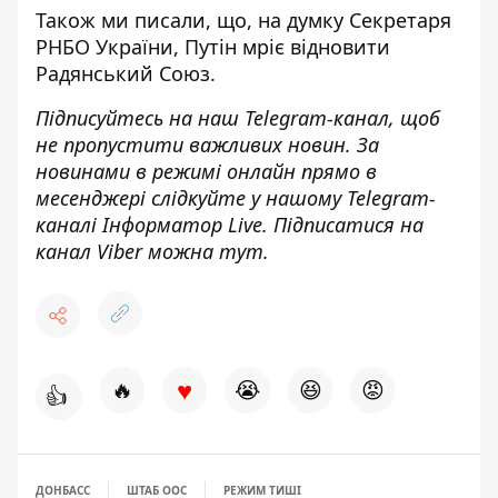
Також ми писали, що, на думку Секретаря
РНБО України,
Путін мріє відновити
Радянський Союз
.
Підписуйтесь на наш
Telegram-канал
, щоб
не пропустити важливих новин. За
новинами в режимі онлайн прямо в
месенджері слідкуйте у нашому Telegram-
каналі
Інформатор Live
. Підписатися на
канал Viber можна
тут
.
♥
🔥
😭
😆
😡
👍
ДОНБАСС
ШТАБ ООС
РЕЖИМ ТИШІ