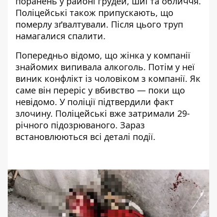
поранень у районі грудей, шиї та обличчя.
Поліцейські також припускають, що
померлу зґвалтували. Після цього труп
намагалися спалити.
Попередньо відомо, що жінка у компанії
знайомих випивала алкоголь. Потім у неї
виник конфлікт із чоловіком з компанії. Як
саме він переріс у вбивство — поки що
невідомо. У поліції підтвердили факт
злочину. Поліцейські вже затримали 29-
річного підозрюваного. Зараз
встановлюються всі деталі події.