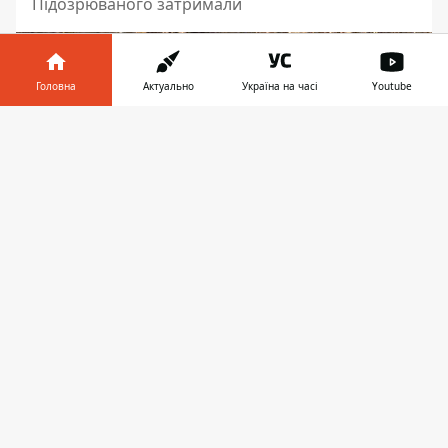
Підозрюваного затримали
Головна
Актуально
Україна на часі
Youtube
Інформатор у
Завантажити
телефоні
👉