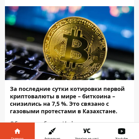
За последние сутки котировки первой
криптовалюты в мире – биткоина –
снизились на 7,5 %. Это связано с
газовыми протестами в Казахстане.
Об этом сообщает
Информатор
со
ссылкой на данные
криптобиржи
CoinGecko
.
Главная
Актуально
Україна на часі
Youtube