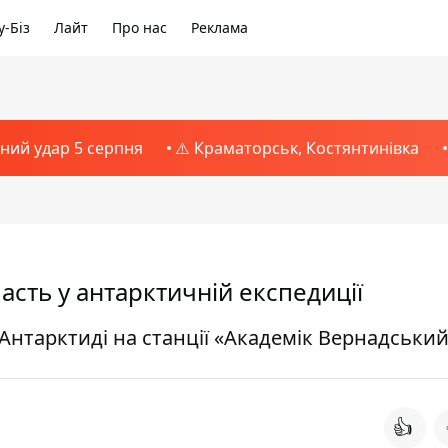
-Біз
Лайт
Про нас
Реклама
тний удар 5 серпня
⚠️ Краматорськ, Костянтинівка
часть у антарктичній експедиції
Антарктиді на станції «Академік Вернадськи
👍