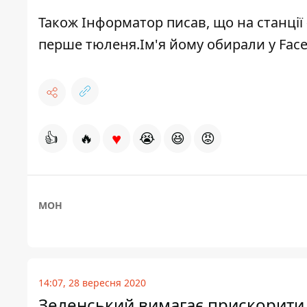
Також Інформатор писав, що на станції
перше тюленя
.Ім'я йому обирали у Fac
♥
👍
🔥
😭
😆
😡
МОН
14:07, 28 вересня 2020
Зеленський вимагає прискорити