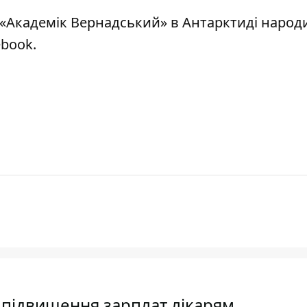
 «Академік Вернадський» в Антарктиді
народ
ebook.
 підвищення зарплат лікарям