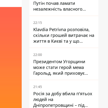
Путін почав ламати
незалежність власного
Центробанку, змусивши
знизити базову ставку
22:15
Klavdia Petrivna розповіла,
скільки грошей витрачає на
життя в Києві та у що
вкладає мільйони
22:00
Президентом Угорщини
може стати герой мема
Гарольд, який приховує
біль – він очолив народне
голосування
21:45
Росія за добу вбила п'ятьох
людей на
Дніпропетровщині – під