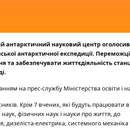
ний антарктичний науковий центр оголосив
їнської антарктичної експедиції. Переможці
я та забезпечувати життєдіяльність станц
і.
анням на прес-службу
Міністерства освіти і н
сників. Крім 7 вчених, які будуть працювати в
наук, фізичних наук і науки про життя, до
я, дизеліста-електрика, системного механіка 