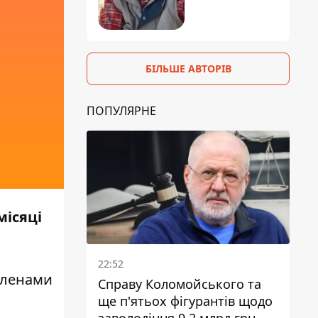
БІЛЬШЕ АВТОРІВ
ПОПУЛЯРНЕ
місяці
22:52
 членами
Справу Коломойського та
ще п'ятьох фігурантів щодо