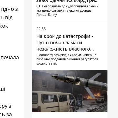
заволодіння 9,2 млрд грн
ПриватБанку скерували до
САП направила до суду обвинувальний
гідно з
акт щодо олігарха та експосадовців
суду
ПриватБанку
ь від
жок
22:33
На крок до катастрофи -
Путін почав ламати
незалежність власного
Центробанку, змусивши
Bloomberg розкрив, як Кремль вперше
 почала
публічно продавив рішення регулятора
знизити базову ставку
щодо ставки.
ші
ору з
ль за