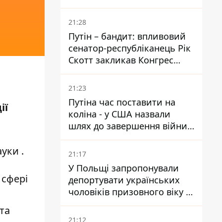
ударами опинилися п'ять
районів області
21:28
Путін – бандит: впливовий
сенатор-республіканець Рік
Скотт закликав Конгрес
притягнути РФ до
відповідальності за війну в
21:23
Україні
Путіна час поставити на
ії
коліна - у США назвали
шлях до завершення війни -
National Security Journal
ауки
.
21:17
У Польщі запропонували
 сфері
депортувати українських
чоловіків призовного віку -
кого це може торкнутися
та
21:12