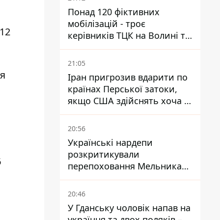
Понад 120 фіктивних
мобілізацій - троє
 12
керівників ТЦК на Волині та
Буковині отримали підозри
за фейкові звіти
21:05
ся
Іран пригрозив вдарити по
країнах Перської затоки,
якщо США здійснять хоча б
одну атаку - Reuters
20:56
Українські нардепи
розкритикували
6
перепоховання Мельника
через ризик дипломатичної
ізоляції
20:46
У Гданську чоловік напав на
українця та двох поляків –