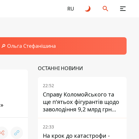
RU
🔎 Ольга Стефанішина
ОСТАННІ НОВИНИ
22:52
Справу Коломойського та
ще п'ятьох фігурантів щодо
й»
заволодіння 9,2 млрд грн
ПриватБанку скерували до
суду
22:33
На крок до катастрофи -