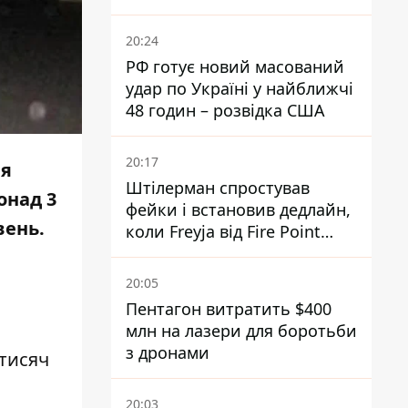
20:24
РФ готує новий масований
удар по Україні у найближчі
48 годин – розвідка США
20:17
ня
Штілерман спростував
онад 3
фейки і встановив дедлайн,
вень.
коли Freyja від Fire Point
повноцінно запрацює проти
.
балістики
20:05
Пентагон витратить $400
млн на лазери для боротьби
з дронами
 тисяч
20:03