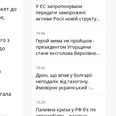
У ЄС запропонували
акет до
передати заморожені
ю,
активи Росії новій структурі
блоку
19:46
го з
Герой мема не пройшов -
президентом Угорщини
до
стане ексголова Верховного
Суду, якого критикував
Орбан
19:42
а
Дрон, що впав у Болгарії
неподалік від газогону,
ймовірно український -
ігала
Міноборони країни
19:29
Паливна криза у РФ б'є по
автомобілях – росіяни