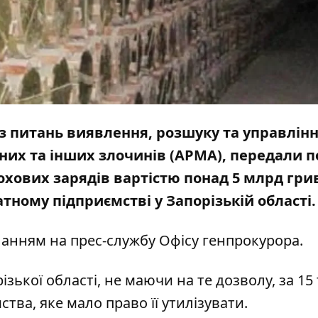
 з питань виявлення, розшуку та управлін
их та інших злочинів (АРМА), передали п
охових зарядів вартістю понад 5 млрд гри
тному підприємстві у Запорізькій області
ланням на
прес-службу
Офісу генпрокурора.
зької області, не маючи на те дозволу, за 15
тва, яке мало право її утилізувати.