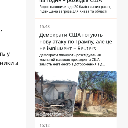
48 годин – розвідка США
Ворог накопичив до 20 балістичних ракет,
підвищена загроза для Києва та області
15:48
,
Демократи США готують
нову атаку по Трампу, але це
не імпічмент – Reuters
ть у
Демократи планують розслідування
компаній навколо президента США
сники з
замість негайного відсторонення від
посади.
15:12