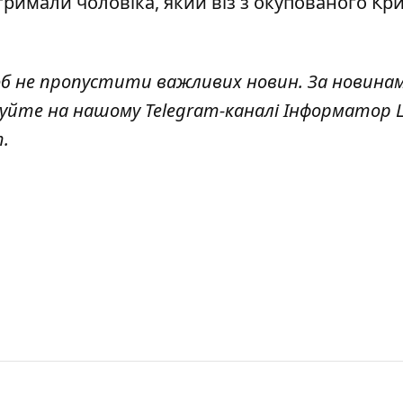
тримали чоловіка, який
віз з окупованого Кр
об не пропустити важливих новин. За новина
куйте на нашому Telegram-каналі
Інформатор L
т
.