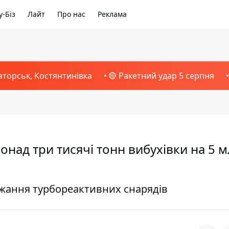
-Біз
Лайт
Про нас
Реклама
аторськ, Костянтинівка
🔴 Ракетний удар 5 серпня
онад три тисячі тонн вибухівки на 5 
джання турбореактивних снарядів