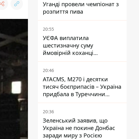
Уганді провели чемпіонат з
розпиття пива
20:55
УЄФА виплатила
шестизначну суму
ймовірній коханці
Інфантіно - The Telegraph
20:46
ATACMS, M270 і десятки
тисяч боєприпасів – Україна
придбала в Туреччини
потужний пакет озброєння
20:36
Зеленський заявив, що
Україна не покине Донбас
заради миру з Росією