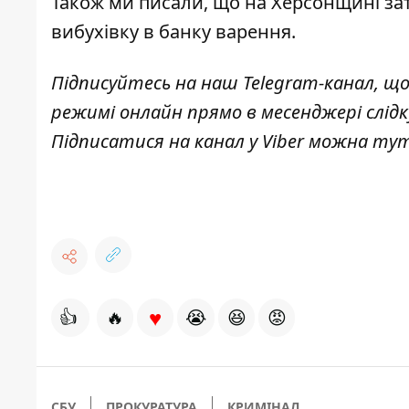
Також ми писали, що на Херсонщині за
вибухівку в банку варення
.
Підписуйтесь на наш
Telegram-канал
, щ
режимі онлайн прямо в месенджері слід
Підписатися на канал у Viber можна
ту
♥
👍
🔥
😭
😆
😡
СБУ
ПРОКУРАТУРА
КРИМІНАЛ