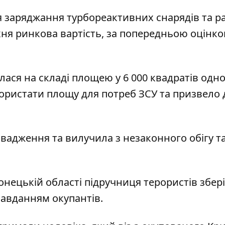
я заряджання турбореактивних снарядів та р
хня ринкова вартість, за попередньою оцінко
лася на складі площею у 6 000 квадратів одно
користати площу для потреб ЗСУ та призвело 
вадження та вилучила з незаконного обігу т
онецькій області
підручниця терористів збер
завданням окупантів.