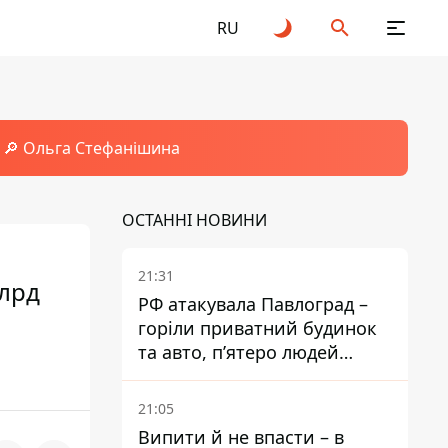
RU
🔎 Ольга Стефанішина
ОСТАННІ НОВИНИ
21:31
млрд
РФ атакувала Павлоград –
горіли приватний будинок
та авто, п’ятеро людей
поранені
21:05
Випити й не впасти – в