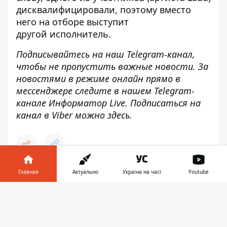
дисквалифицировали, поэтому вместо
него на отборе
выступит
другой
исполнитель.
Подписывайтесь на наш
Telegram-канал
,
чтобы не пропустить важные новости. За
новостями в режиме онлайн прямо в
мессенджере следите в нашем Telegram-
канале
Информатор Live
. Подписаться на
канал в Viber можно
здесь
.
Главная
Актуально
Україна на часі
Youtube
♥
🔥
😭
😆
😡
👍
Информатор в
Скачать
телефоне
👉
ЕВРОВИДЕНИЕ