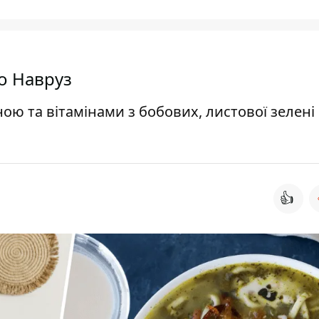
о Навруз
ою та вітамінами з бобових, листової зелені 
👍