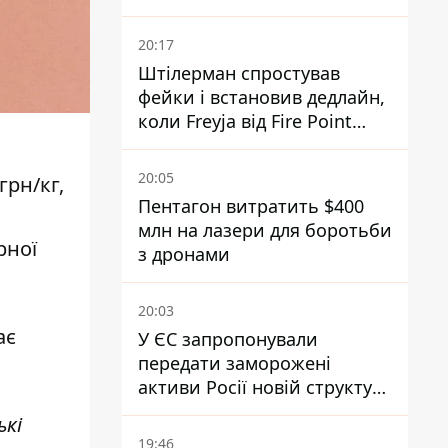
20:17
Штілерман спростував
фейки і встановив дедлайн,
коли Freyja від Fire Point
повноцінно запрацює проти
балістики
20:05
грн/кг,
Пентагон витратить $400
млн на лазери для боротьби
рної
з дронами
20:03
ає
У ЄС запропонували
передати заморожені
активи Росії новій структурі
блоку
ькі
19:46