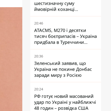
шестизначну суму
ймовірній коханці
Інфантіно - The Telegraph
20:46
ATACMS, M270 і десятки
тисяч боєприпасів – Україна
придбала в Туреччини
потужний пакет озброєння
20:36
Зеленський заявив, що
Україна не покине Донбас
заради миру з Росією
20:24
РФ готує новий масований
удар по Україні у найближчі
48 годин – розвідка США