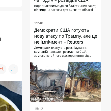
48 годин – розвідка США
Ворог накопичив до 20 балістичних ракет,
підвищена загроза для Києва та області
15:48
Демократи США готують
нову атаку по Трампу, але це
і
не імпічмент – Reuters
Демократи планують розслідування
компаній навколо президента США
замість негайного відсторонення від
посади.
15:12