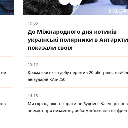
19:05
До Міжнародного дня котиків
українські полярники в Антаркти
показали своїх
15:12
 не
Краматорськ за добу пережив 20 обстрілів, найбі
авіаударів КАБ-250
14:18
ців
Ми скрізь, нікого карати не будемо - Флеш розпов
анекдот про незамінну роботу зв’язківців на фрон