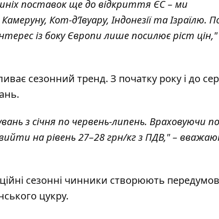
шніх поставок ще до відкриття ЄС – ми
амеруну, Кот-д’Івуару, Індонезії та Ізраїлю. П
нтерес із боку Європи лише посилює ріст цін,"
иває сезонний тренд. З початку року і до се
ань.
ань з січня по червень-липень. Враховуючи п
вийти на рівень 27–28 грн/кг з ПДВ," – вважа
иційні сезонні чинники створюють передумо
нського цукру.