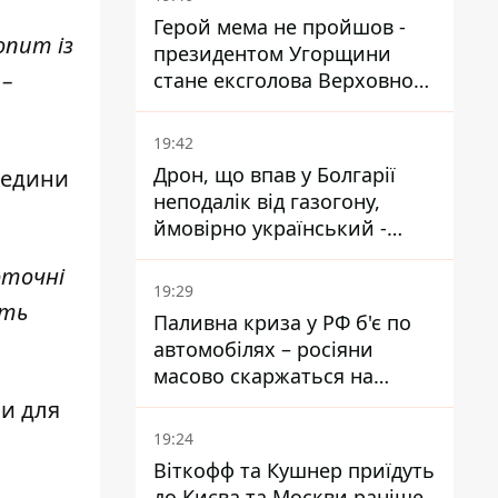
Герой мема не пройшов -
опит із
президентом Угорщини
 –
стане ексголова Верховного
Суду, якого критикував
Орбан
19:42
Дрон, що впав у Болгарії
редини
неподалік від газогону,
ймовірно український -
Міноборони країни
оточні
19:29
ють
Паливна криза у РФ б'є по
автомобілях – росіяни
масово скаржаться на
поломки через неякісний
ви для
бензин
19:24
Віткофф та Кушнер приїдуть
до Києва та Москви раніше,