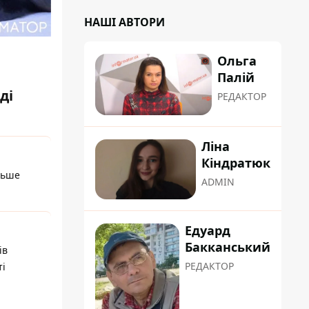
НАШІ АВТОРИ
Ольга
Палій
ді
РЕДАКТОР
Ліна
Кіндратюк
льше
ADMIN
Едуард
Бакканський
ів
РЕДАКТОР
ті