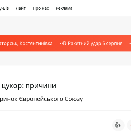
-Біз
Лайт
Про нас
Реклама
аторськ, Костянтинівка
🔴 Ракетний удар 5 серпня
а цукор: причини
я ринок Європейського Союзу
👍