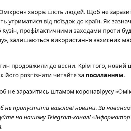
«Омікрон» хворіє шість людей. Щоб не зарази
ь утриматися від поїздок до країн. Як
зазна
р Кузін, профілактичними заходами проти бу
ну», залишаються використання захисних ма
нтин
продовжили
до весни. Крім того, новий
як його розпізнати читайте за
посиланням
.
щоб
не заразитись штамом коронавірусу
«Омік
б н
е пропустити важливі новини. За новинам
уйте на нашому Telegram-каналі «
Інформатор 
.