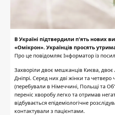
В Україні підтвердили п'ять нових 
«Омікрон». Українців просять утрима
Про це повідомляє
Інформатор
із поси
Захворіли двоє мешканців Києва, двоє л
Дніпрі. Серед них дві жінки та четверо
(перебували в Німеччині, Польщі та О
переніс хворобу легко та отримав нега
відбувається епідеміологічне розсліду
контактували з пацієнтами.