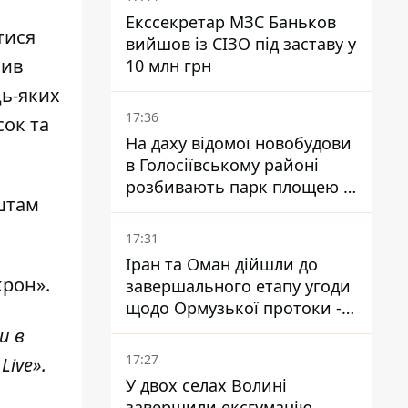
Екссекретар МЗС Баньков
тися
вийшов із СІЗО під заставу у
чив
10 млн грн
дь-яких
17:36
сок та
На даху відомої новобудови
в Голосіївському районі
розбивають парк площею в
 штам
гектар
17:31
Іран та Оман дійшли до
рон».
завершального етапу угоди
щодо Ормузької протоки -
укладення залежить від
и в
зняття блокади США
17:27
Live»
.
У двох селах Волині
завершили ексгумацію