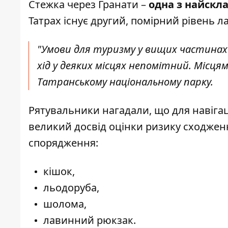
Стежка через Гранати –
одна з найскл
Татрах існує другий, помірний рівень л
"Умови для туризму у вищих частинах 
хід у деяких місцях непомітний. Місця
Татранському національному парку.
Рятувальники нагадали, що для навігац
великий досвід оцінки ризику сходжен
спорядження:
кішок,
льодоруба,
шолома,
лавинний рюкзак.