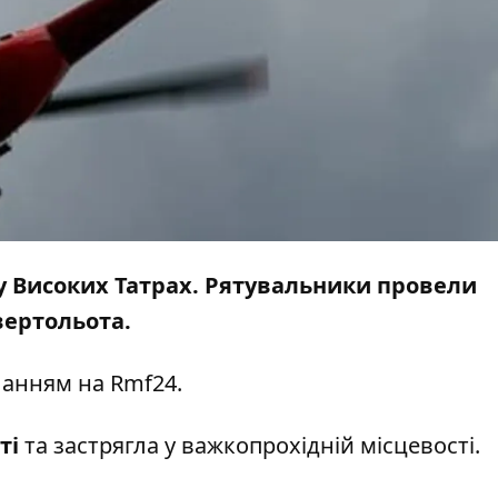
 у Високих Татрах. Рятувальники провели
вертольота.
ланням на
Rmf24
.
ті
та застрягла у важкопрохідній місцевості.