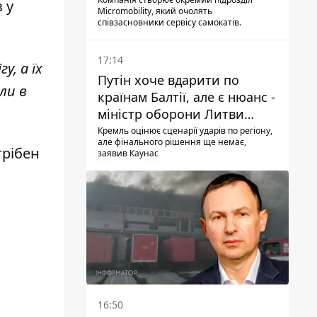
з у
Micromobility, який очолять
співзасновники сервісу самокатів.
17:14
, а їх
Путін хоче вдарити по
или в
країнам Балтії, але є нюанс -
міністр оборони Литви
зробив заяву
Кремль оцінює сценарії ударів по регіону,
але фінального рішення ще немає,
трібен
заявив Каунас
16:50