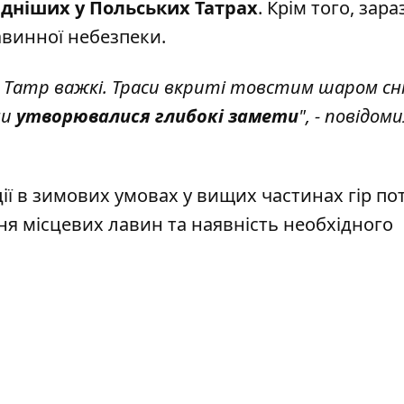
адніших у Польських Татрах
. Крім того, зара
авинної небезпеки.
Татр важкі. Траси вкриті товстим шаром снігу
ми
утворювалися глибокі замети
", - повідом
ії в зимових умовах у вищих частинах гір по
ня місцевих лавин та наявність необхідного