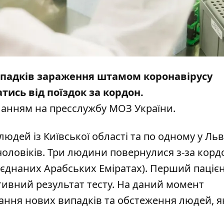
випадків зараження штамом коронавірусу
тись від поїздок за кордон.
ланням на пресслужбу
МОЗ України
.
юдей із Київської області та по одному у Льв
 чоловіків. Три людини повернулися з-за корд
б'єднаних Арабських Еміратах). Перший
паціє
тивний результат
тесту. На даний момент
вання нових випадків та обстеження людей, я