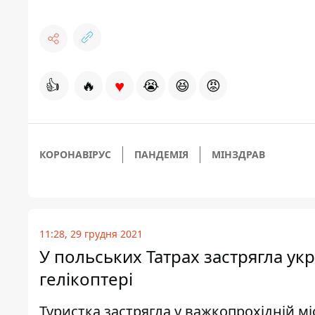
♥
👍
🔥
😭
😆
😡
КОРОНАВІРУС
ПАНДЕМІЯ
МІНЗДРАВ
11:28, 29 грудня 2021
У польських Татрах застрягла укр
гелікоптері
Туристка застрягла у важкопрохідній мі