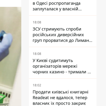
в Одесі роспропаганда
заплуталася у власній
брехні
18:08
ЗСУ стримують спроби
російських диверсійних
груп прорватися до Лимана
- Трегубов
18:08
У Києві судитимуть
організаторів мережі
чорних казино - тримали 39
закладів
18:02
Продати київські книгарні
Readeat не вдалося, тепер
власник їх просто закриє