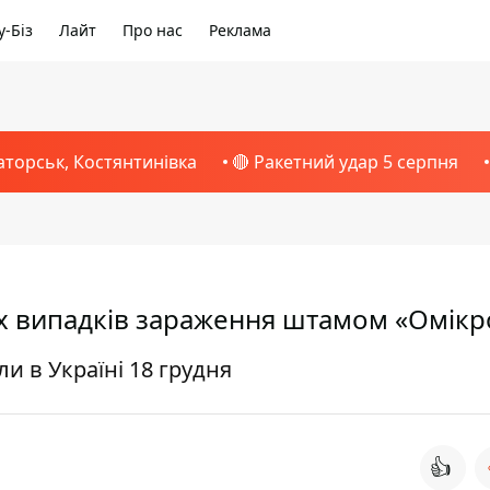
-Біз
Лайт
Про нас
Реклама
аторськ, Костянтинівка
🔴 Ракетний удар 5 серпня
вих випадків зараження штамом «Омікр
и в Україні 18 грудня
👍