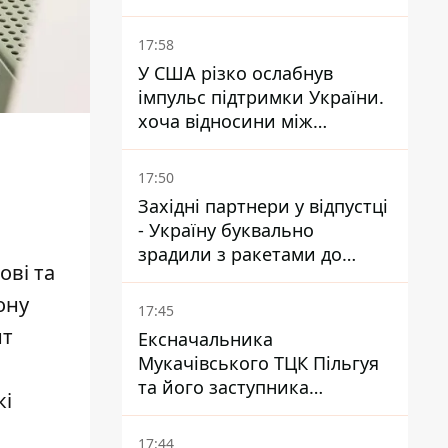
17:58
У США різко ослабнув
імпульс підтримки України.
хоча відносини між
Зеленським і Трампом
донедавна покращувалися -
17:50
The Atlantic
Західні партнери у відпустці
- Україну буквально
зрадили з ракетами до
ові та
Patriot - експерт Мусієнко
ону
17:45
нт
Ексначальника
Мукачівського ТЦК Пільгуя
та його заступника
кі
відправили в СІЗО без
права застави – журналіст
17:44