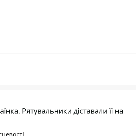
аїнка. Рятувальники діставали її на
сцевості