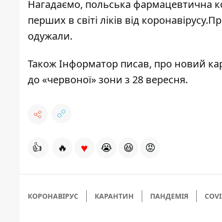
Нагадаємо, польська фармацевтична ко
перших в світі ліків від коронавірусу
.Пр
одужали.
Також
Інформатор
писав, про
новий кар
до «червоної» зони з 28 вересня.
♥
👍
🔥
😭
😆
😡
КОРОНАВІРУС
КАРАНТИН
ПАНДЕМІЯ
COVI