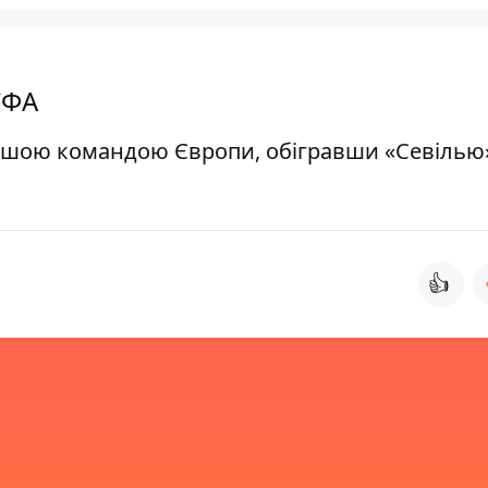
ЄФА
ішою командою Європи, обігравши «Севілью
👍