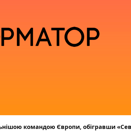
льнішою командою Європи, обігравши «Се