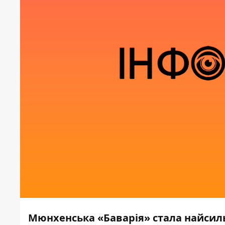
Мюнхенська «Баварія» стала найси