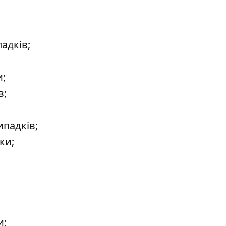
адків;
и;
в;
ипадків;
ки;
и;