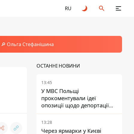
RU
🔎 Ольга Стефанішина
ОСТАННІ НОВИНИ
13:45
У МВС Польщі
прокоментували ідеї
опозиції щодо депортації
українських чоловіків -
абсурд і популізм
13:28
Через ярмарки у Києві