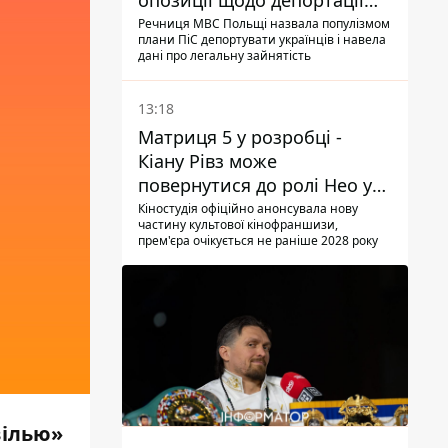
опозиції щодо депортації
українських чоловіків -
Речниця МВС Польщі назвала популізмом
плани ПіС депортувати українців і навела
абсурд і популізм
дані про легальну зайнятість
13:18
Матриця 5 у розробці -
Кіану Рівз може
повернутися до ролі Нео у
п'ятій частині
Кіностудія офіційно анонсувала нову
частину культової кінофраншизи,
прем'єра очікується не раніше 2028 року
вілью»