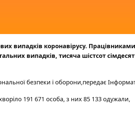
нових випадків коронавірусу. Працівникам
тальних випадків, тисяча шістсот сімдесят
ональної безпеки і оборони
,передає
Інформа
ахворіло 191 671 особа, з них 85 133 одужали,