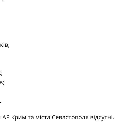
ків;
;
в;
.
АР Крим та міста Севастополя відсутні.