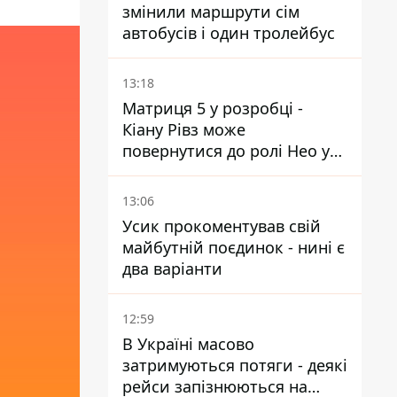
змінили маршрути сім
автобусів і один тролейбус
13:18
Матриця 5 у розробці -
Кіану Рівз може
повернутися до ролі Нео у
п'ятій частині
13:06
Усик прокоментував свій
майбутній поєдинок - нині є
два варіанти
12:59
В Україні масово
затримуються потяги - деякі
рейси запізнюються на