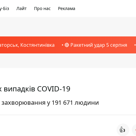
-Біз
Лайт
Про нас
Реклама
аторськ, Костянтинівка
🔴 Ракетний удар 5 серпня
х випадків COVID-19
ли захворювання у 191 671 людини
👍