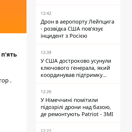
понад 12 годин
12:42
Дрон в аеропорту Лейпцига
- розвідка США пов'язує
інцидент з Росією
и
12:39
 п'ять
У США достроково усунули
ключового генерала, який
координував підтримку
тор
.
України - причину
замовчують
12:26
У Німеччині помітили
підозрілі дрони над базою,
де ремонтують Patriot - ЗМІ
12:22