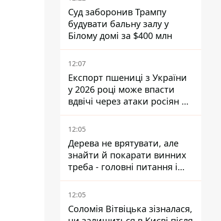
Суд заборонив Трампу
будувати бальну залу у
Білому домі за $400 млн
12:07
Експорт пшениці з України
у 2026 році може впасти
вдвічі через атаки росіян по
портах
12:05
Дерева не врятувати, але
знайти й покарати винних
треба - головні питання і
висновки з конфлікту на
Теремках
12:05
Соломія Вітвіцька зізналася,
чи залишиться в Києві після