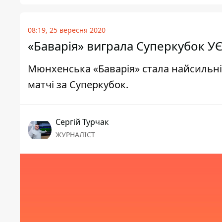
08:19, 25 вересня 2020
«Баварія» виграла Суперкубок У
Мюнхенська «Баварія» стала найсильн
матчі за Суперкубок.
Сергій Турчак
ЖУРНАЛІСТ