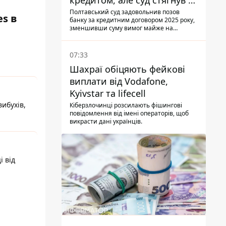
кредитом, але суд стягнув з
боржниці лише 22 тис. грн
Полтавський суд задовольнив позов
es в
банку за кредитним договором 2025 року,
зменшивши суму вимог майже на
третину
07:33
Шахраї обіцяють фейкові
виплати від Vodafone,
Kyivstar та lifecell
ибухів,
Кіберзлочинці розсилають фішингові
повідомлення від імені операторів, щоб
викрасти дані українців.
і від