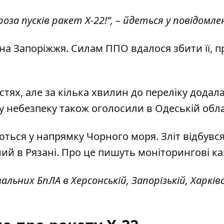
роза пусків ракет Х-22!”, – йдеться у повідомлен
 на Запоріжжя. Силам ППО вдалося збити її, п
тях, але за кілька хвилин до переліку додал
у небезпеку також оголосили в Одеській обла
аються у напрямку Чорного моря.
Зліт відбувся
ий в Рязані. Про це пишуть моніторингові ка
льних БпЛА в Херсонській, Запорізькій, Харківс