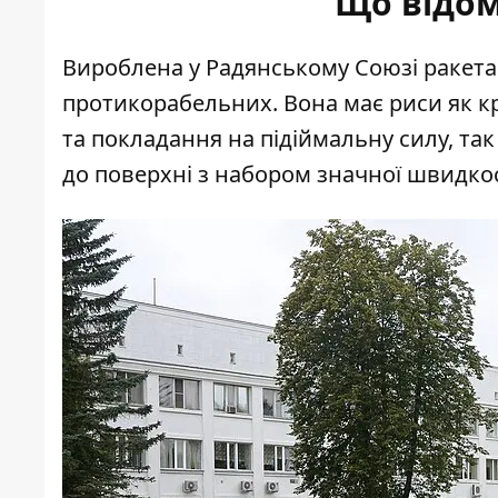
Що відом
Вироблена у Радянському Союзі ракета 
протикорабельних
. Вона має риси як 
та покладання на підіймальну силу, так
до поверхні з набором значної швидкос