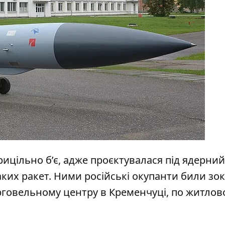
рицільно б’є, адже проєктувалася під ядерний
аких ракет. Ними російські окупанти били зо
орговельному центру в Кременчуці, по житло