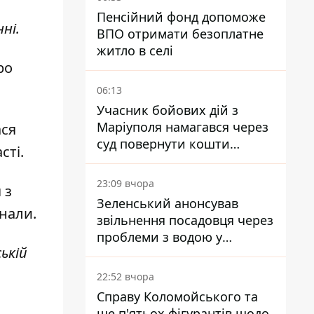
Пенсійний фонд допоможе
ні.
ВПО отримати безоплатне
житло в селі
ро
06:13
Учасник бойових дій з
Маріуполя намагався через
ася
суд повернути кошти
сті.
субсидії з рахунку в
Ощадбанку - яким було
23:09 вчора
 з
рішення
Зеленський анонсував
нали.
звільнення посадовця через
проблеми з водою у
ькій
Марганці
22:52 вчора
Справу Коломойського та
ще п'ятьох фігурантів щодо