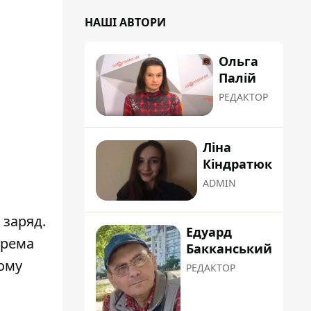
НАШІ АВТОРИ
Ольга
Палій
РЕДАКТОР
Ліна
Кіндратюк
ADMIN
 заряд.
Едуард
крема
Бакканський
вому
РЕДАКТОР