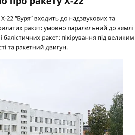
о про ракету Х-22
Х-22 “Буря”
входить до надзвукових та
крилатих ракет: умовно паралельний до землі 
 і балістичних ракет: пікірування під великим
ті та ракетний двигун.