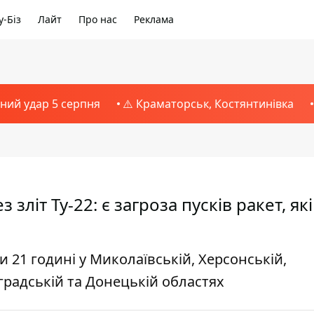
-Біз
Лайт
Про нас
Реклама
тний удар 5 серпня
⚠️ Краматорськ, Костянтинівка
зліт Ту-22: є загроза пусків ракет, які
 21 годині у Миколаївській, Херсонській,
оградській та Донецькій областях