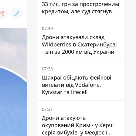
33 тис. грн за простроченим
кредитом, але суд стягнув з
боржниці лише 22 тис. грн
07:49
Дрони атакували склад
Wildberries в Єкатеринбурзі
- він за 2000 км від України
07:33
Шахраї обіцяють фейкові
виплати від Vodafone,
Kyivstar та lifecell
07:31
Дрони атакують
окупований Крим - у Керчі
серія вибухів, у Феодосії