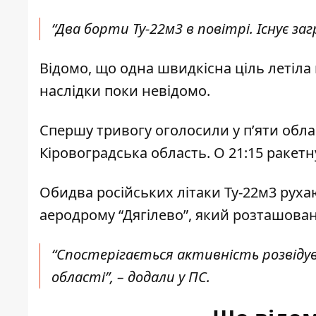
“Два борти Ту-22м3 в повітрі. Існує заг
Відомо, що одна швидкісна ціль летіла
наслідки поки невідомо.
Спершу тривогу оголосили у п’яти облас
Кіровоградська область. О 21:15 ракетн
Обидва російських літаки Ту-22м3 рух
аеродрому “Дягілево”, який розташован
“Спостерігається активність розвідува
області”, – додали у ПС.