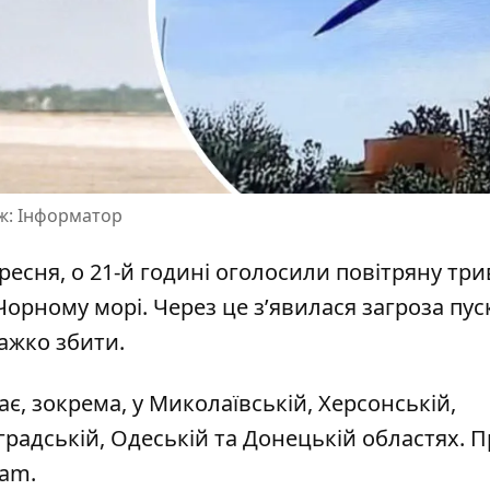
аж: Інформатор
ресня, о 21-й годині
оголосили повітряну три
 Чорному морі. Через це з’явилася загроза пус
важко збити.
ає, зокрема, у Миколаївській, Херсонській,
градській, Одеській та Донецькій областях. П
ram.