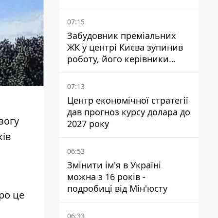
пожежа
07:15
Забудовник преміальних
ЖК у центрі Києва зупинив
роботу, його керівники
втекли з України - Bihus.info
07:13
Центр економічної стратегії
дав прогноз курсу долара до
вогу
2027 року
ків
06:53
Змінити ім'я в Україні
можна з 16 років -
подробиці від Мін'юсту
ро це
06:33