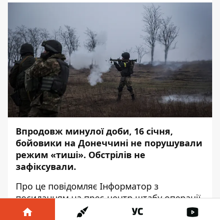
Впродовж минулої доби, 16 січня,
бойовики на Донеччині не порушували
режим «тиші». Обстрілів не
зафіксували.
Про це повідомляє
Інформатор
з
посиланням на
прес-центр
штабу операції
Об'єднаних сил.