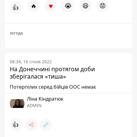
♥
🔥
😭
😆
😡
👍
НЕГОДА
08:34, 16 січня 2022
На Донеччині протягом доби
зберігалася «тиша»
Потерпілих серед бійців ООС немає
Ліна Кіндратюк
ADMIN
👍