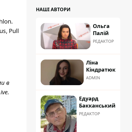
НАШІ АВТОРИ
hlon.
Ольга
s, Pull
Палій
РЕДАКТОР
Ліна
Кіндратюк
ADMIN
ми в
ive
.
Едуард
Бакканський
РЕДАКТОР