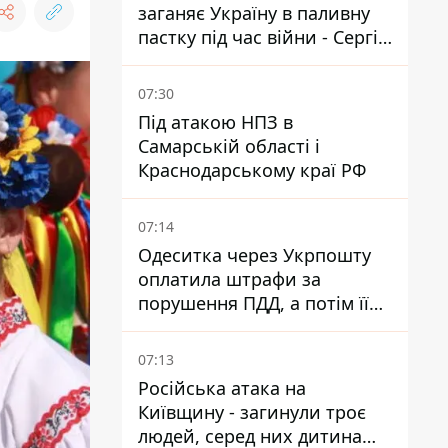
заганяє Україну в паливну
пастку під час війни - Сергій
Куюн
07:30
Під атакою НПЗ в
Самарській області і
Краснодарському краї РФ
07:14
Одеситка через Укрпошту
оплатила штрафи за
порушення ПДД, а потім її
рахунки заблокували - в
чому причина і що вирішив
07:13
суд
Російська атака на
Київщину - загинули троє
людей, серед них дитина