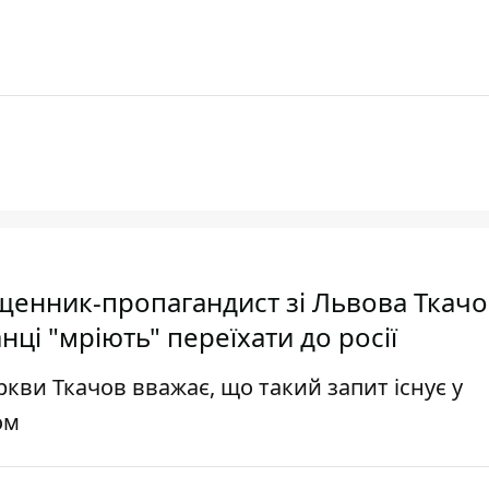
вященник-пропагандист зі Львова Ткач
ці "мріють" переїхати до росії
ркви Ткачов вважає, що такий запит існує у
ом