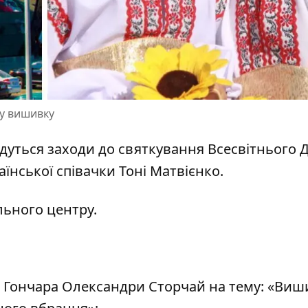
ку вишивку
будуться заходи
до святкування Всесвітнього 
їнської співачки Тоні Матвієнко.
льного центру
.
на Гончара Олександри Сторчай на тему: «Виш