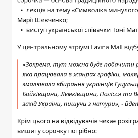
сорочка — основа традиційного народ
лекція на тему «Символіка минулого
Марії Шевченко;
виступ української співачки Тоні Мат
У центральному атріумі Lavina Mall ві
«Зокрема, тут можна буде побачити р
яка працювала в жанрах графіки, ма
змалювала вбирання українців Гуцульщ
Бойківщини, Лемківщини, Полісся та В
захід України, пишучи з натури», -
йдет
Крім цього на відвідувачів чекає розі
вишиту сорочку потрібно: