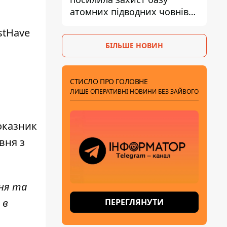
атомних підводних човнів
за 7400 км від України
stHave
БІЛЬШЕ НОВИН
СТИСЛО ПРО ГОЛОВНЕ
ЛИШЕ ОПЕРАТИВНІ НОВИНИ БЕЗ ЗАЙВОГО
показник
івня з
ння та
 в
ПЕРЕГЛЯНУТИ