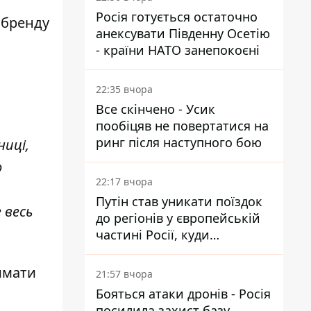
Росія готується остаточно
 бренду
анексувати Південну Осетію
- країни НАТО занепокоєні
22:35 вчора
Все скінчено - Усик
пообіцяв не повертатися на
ринг після наступного бою
ниці,
о
22:17 вчора
Путін став уникати поїздок
 весь
до регіонів у європейській
частині Росії, куди
регулярно долітають дрони
римати
21:57 вчора
Бояться атаки дронів - Росія
посилила захист базу