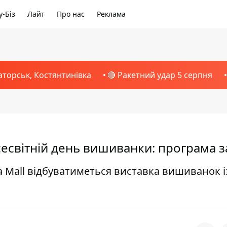
-Біз
Лайт
Про нас
Реклама
аторськ, Костянтинівка
🔴 Ракетний удар 5 серпня
Всесвітній день вишиванки: програма 
na Mall відбуватиметься виставка вишиванок і