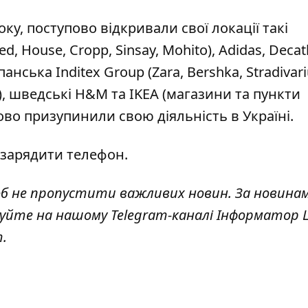
у, поступово відкривали свої локації такі
d, House, Cropp, Sinsay, Mohito), Adidas, Decat
анська Inditex Group (Zara, Bershka, Stradivariu
e), шведські H&M та IKEA (магазини та пункти
во призупинили свою діяльність в Україні.
ідзарядити телефон.
об не пропустити важливих новин. За новина
куйте на нашому Telegram-каналі
Інформатор L
т
.