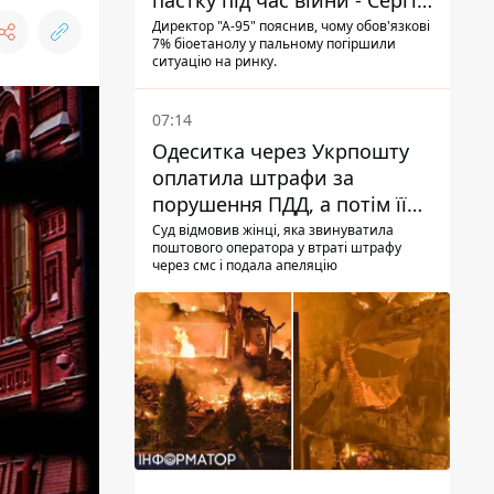
пастку під час війни - Сергій
Куюн
Директор "А-95" пояснив, чому обов'язкові
7% біоетанолу у пальному погіршили
ситуацію на ринку.
07:14
Одеситка через Укрпошту
оплатила штрафи за
порушення ПДД, а потім її
рахунки заблокували - в
Суд відмовив жінці, яка звинуватила
поштового оператора у втраті штрафу
чому причина і що вирішив
через смс і подала апеляцію
суд