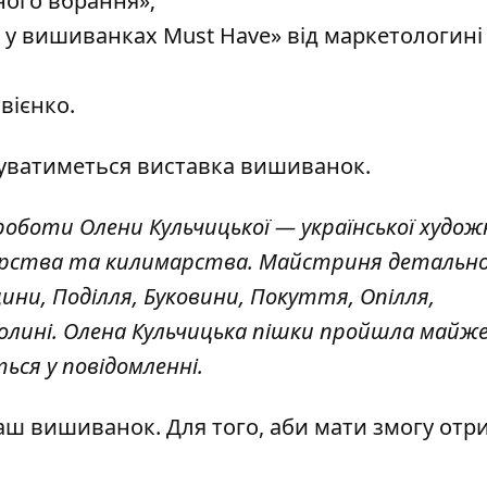
ного вбрання»;
 у вишиванках Must Have» від маркетологині
вієнко.
дбуватиметься виставка вишиванок.
оботи Олени Кульчицької — української худож
лярства та килимарства. Майстриня детальн
ини, Поділля, Буковини, Покуття, Опілля,
олині. Олена Кульчицька пішки пройшла майже
ься у повідомленні
.
граш вишиванок. Для того, аби мати змогу от