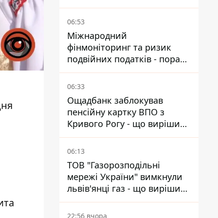
2022 року народження
06:53
Міжнародний
фінмоніторинг та ризик
подвійних податків - поради
українцям в Польщі
06:33
Ощадбанк заблокував
Дня
пенсійну картку ВПО з
Кривого Рогу - що вирішив
суд
06:13
ТОВ "Газорозподільні
мережі України" вимкнули
львів'янці газ - що вирішив
суд
ита
22:56 вчора