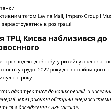
отанки
ктивним тегом Lavina Mall, Impero Group і Mu
і зареєструватись в розіграші.
ня ТРЦ Києва наблизився до
овоєнного
центрів
, індекс добробуту ритейлу (включає 
тності) у грудні 2022 року досяг найвищого р
минулого року.
сть адаптуватися до нових реалій, а населе
нергії через ракетні обстріли енергосистеми
деться в дослідженні CBRE Ukraine.