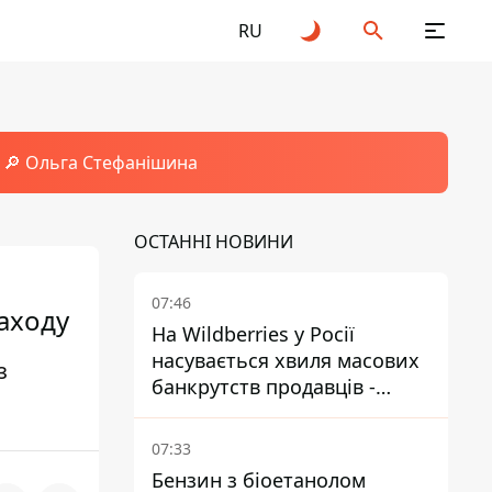
RU
🔎 Ольга Стефанішина
ОСТАННІ НОВИНИ
07:46
заходу
На Wildberries у Росії
насувається хвиля масових
з
банкрутств продавців -
Reuters
07:33
Бензин з біоетанолом