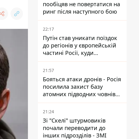
пообіцяв не повертатися на
ринг після наступного бою
22:17
Путін став уникати поїздок
до регіонів у європейській
частині Росії, куди
регулярно долітають дрони
21:57
Бояться атаки дронів - Росія
посилила захист базу
атомних підводних човнів
за 7400 км від України
21:24
Зі "Скелі" штурмовиків
почали переводити до
інших підрозділів - ЗМІ