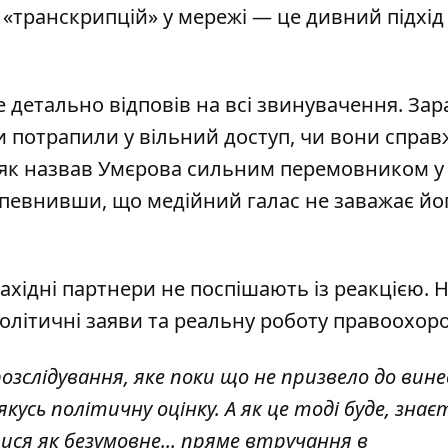
«транскрипцій» у мережі — це дивний підхід
 детально відповів на всі звинувачення. Зар
и потрапили у вільний доступ, чи вони справ
оляк назвав Умєрова сильним перемовником у
апевнивши, що медійний галас не заважає йо
хідні партнери не поспішають із реакцією. Н
олітичні заяви та реальну роботу правоохоро
розслідування, яке поки що не призвело до вин
кусь політичну оцінку. А як це тоді буде, знає
ися як безумовне... пряме втручання в