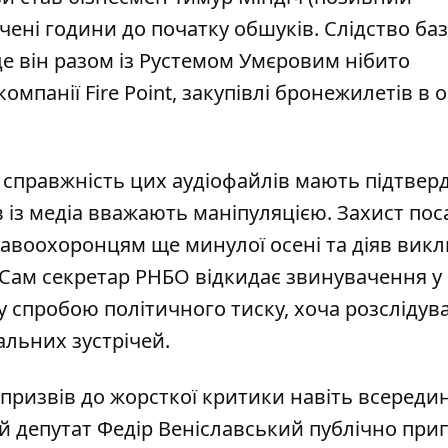
лічені години до початку обшуків. Слідство ба
де він разом
із Рустемом Умєровим нібито
омпанії Fire Point, закупівлі бронежилетів в 
о
справжність цих аудіофайлів мають підтвер
 із медіа вважають маніпуляцією. Захист по
 правоохоронцям ще минулої осені та діяв вик
Сам секретар РНБО відкидає звинувачення у
ву спробою політичного тиску, хоча розслідува
альних зустрічей.
призвів до жорсткої критики навіть всередин
 депутат Федір Веніславський публічно прип