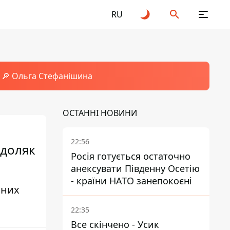
RU
🔎 Ольга Стефанішина
ОСТАННІ НОВИНИ
22:56
одоляк
Росія готується остаточно
анексувати Південну Осетію
- країни НАТО занепокоєні
мних
22:35
Все скінчено - Усик