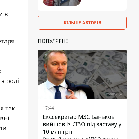
и в
БІЛЬШЕ АВТОРІВ
етаря
ПОПУЛЯРНЕ
о
та ролі
я так
17:44
Екссекретар МЗС Баньков
овні
вийшов із СІЗО під заставу у
гли
10 млн грн
Колишній держсекретар МЗС Олександр