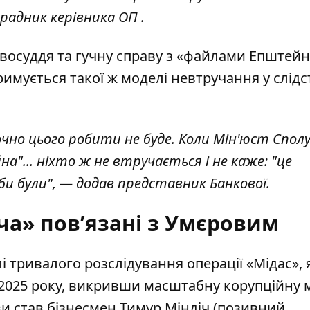
радник керівника ОП .
восуддя та гучну справу з «файлами Епштейн
имується такої ж моделі невтручання у слідс
очно цього робити не буде. Коли Мін'юст Спол
... ніхто ж не втручається і не каже: "це
оби були", — додав представник Банкової.
ча» пов’язані з Умєровим
лі тривалого
розслідування операції «Мідас»
,
 2025 року, викривши масштабну корупційну
ви став
бізнесмен Тимур Міндіч (позивний