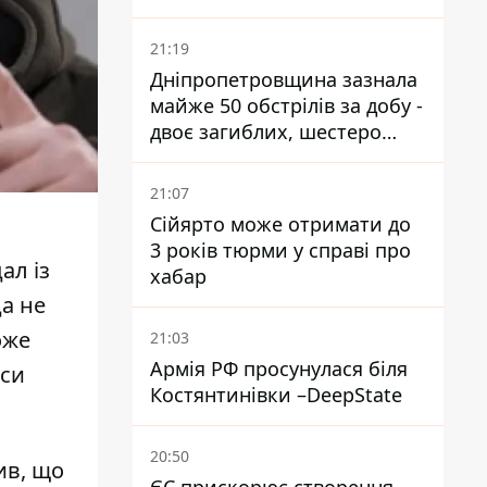
21:19
Дніпропетровщина зазнала
майже 50 обстрілів за добу -
двоє загиблих, шестеро
постраждалих
21:07
Сійярто може отримати до
3 років тюрми у справі про
ал із
хабар
да не
оже
21:03
Армія РФ просунулася біля
иси
Костянтинівки –DeepState
20:50
ив, що