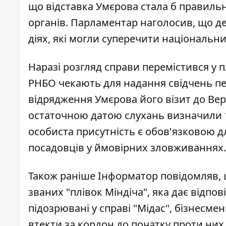
що
відставка Умєрова стала б правил
органів. Парламентар наголосив, що дер
діях, які могли суперечити національни
Наразі розгляд справи перемістився у
РНБО чекають для надання свідчень пе
відрядження Умєрова його
візит до Ве
остаточною датою слухань визначили 14
особиста присутність є обов'язковою дл
посадовців у ймовірних зловживаннях.
Також раніше Інформатор повідомляв, щ
званих "плівок Міндіча"
, яка дає відпо
підозрювані у справі "Мідас", бізнесме
втекти за кордон до початку проти них 