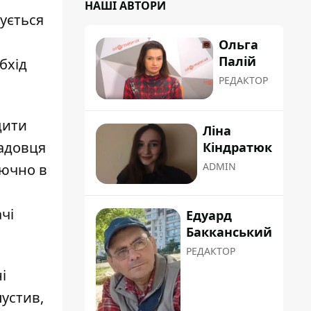
НАШІ АВТОРИ
зується
Ольга
Палій
обхід
РЕДАКТОР
дити
Ліна
садовця
Кіндратюк
ADMIN
лючно в
чі
Едуард
Бакканський
РЕДАКТОР
і
устив,