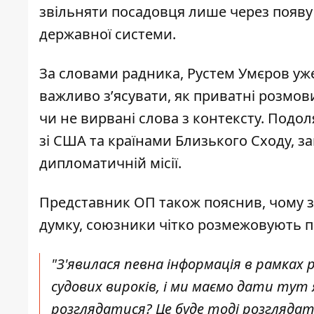
звільняти посадовця лише через появу 
державної системи.
За словами радника, Рустем Умєров уже
важливо з’ясувати, як приватні розмов
чи не вирвані слова з контексту. Под
зі США та країнами Близького Сходу, з
дипломатичній місії.
Представник ОП також пояснив, чому за
думку, союзники чітко розмежовують п
"З'явилася певна інформація в рамках 
судових вироків, і ми маємо дати тут я
розглядатися? Це буде тоді розглядат