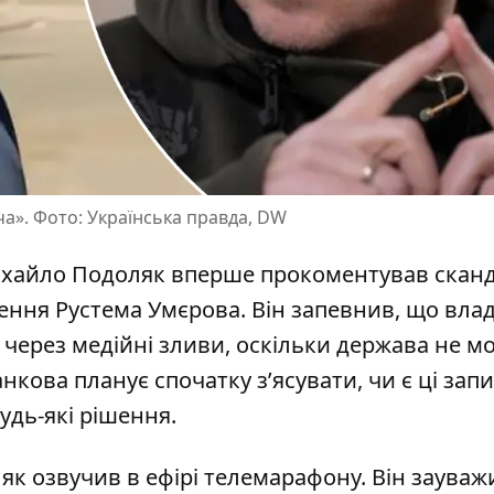
ча». Фото: Українська правда, DW
Михайло Подоляк вперше прокоментував
сканд
нення Рустема Умєрова. Він запевнив, що вла
через медійні зливи, оскільки держава не м
кова планує спочатку з’ясувати, чи є ці зап
удь-які рішення.
к озвучив в ефірі телемарафону. Він зауваж