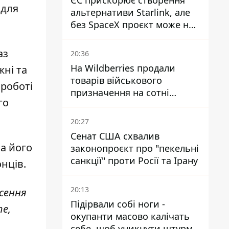
ЄС прискорює створення
 для
альтернативи Starlink, але
без SpaceX проєкт може не
обійтися
аз
20:36
На Wildberries продали
жні та
товарів військового
 роботі
призначення на сотні
го
мільйонів, але удари ЗСУ
змінили ситуацію
20:27
Сенат США схвалив
а його
законопроєкт про "пекельні
санкції" проти Росії та Ірану
нців.
20:13
есення
Підірвали собі ноги -
те,
окупанти масово калічать
себе, щоб уникнути штурмів