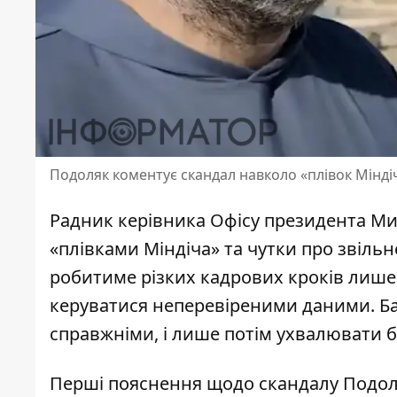
Подоляк коментує скандал навколо «плівок Мінді
Радник керівника Офісу президента 
«плівками Міндіча»
та чутки про звіль
робитиме різких кадрових кроків лише 
керуватися неперевіреними даними. Бан
справжніми, і лише потім ухвалювати б
Перші пояснення щодо скандалу Подоля