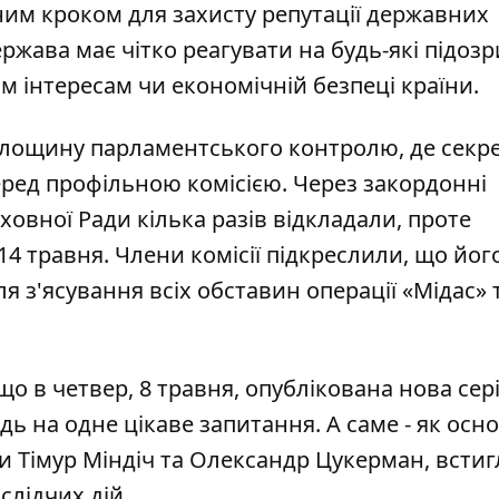
ьним кроком
для захисту репутації державних
жава має чітко реагувати на будь-які підозр
м інтересам чи економічній безпеці країни.
 площину парламентського контролю, де секр
ред профільною комісією. Через закордонні
рховної Ради кілька разів відкладали
, проте
 травня. Члени комісії підкреслили, що йог
я з'ясування всіх обставин операції «Мідас» 
о в четвер, 8 травня, опублікована
нова сері
відь на одне цікаве запитання. А саме - як осн
ни Тімур Міндіч та Олександр Цукерман, всти
слідчих дій.