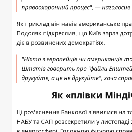
правоохоронний процес", — наголосив 
Як приклад він навів американське пра
Подоляк підкреслив, що Київ зараз дотр
діє в розвинених демократіях.
"Ніхто з європейців чи американців т
Штатів говорить про "файли Епштейна"
друкуйте, а це не друкуйте", хоча спр
Як «плівки Мінді
Ці роз'яснення Банкової з'явилися на т
НАБУ та САП розсекретили у листопаді
в енергосфері. Головною фігурою спра