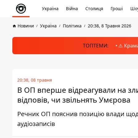
Україна
Війна
Столиця
Гроші
Шоу
Новини
Україна
Політика
20:38, 8 Травня 2026
ТОПТЕМИ:
⚠️ Крам
20:38, 08 травня
В ОП вперше відреагували на зли
відповів, чи звільнять Умєрова
Речник ОП пояснив позицію влади щодо 
аудіозаписів