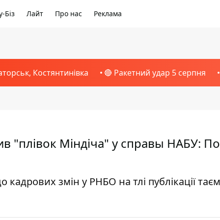
-Біз
Лайт
Про нас
Реклама
аторськ, Костянтинівка
🔴 Ракетний удар 5 серпня
в "плівок Міндіча" у справы НАБУ: П
кадрових змін у РНБО на тлі публікації тає