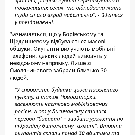
зробили, розраховували перезимувати в
навколишніх селах, то віднедавна їхати
туди стало вкрай небезпечно", - йдеться
у повідомленні.
Зазначається, що у Борівському та
Щедрищевому відбуваються масові
обшуки. Окупанти вилучають мобільні
телефони, деяких людей вивозять у
невідомому напрямку. Лише зі
Смолянинового забрали близько 30
людей.
"У спорожнілі будинки цього населеного
пункту, а також Новоахтирки,
заселяють частково мобілізованих
росіян. А от у Лисичанську сталася
чергова "бавовна" – завдано ураження по
підрозділу батальйону "ахмат". Втрати
окупантів склали понад 30 вбитими та