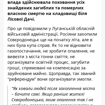
влада здійснювала поховання усіх
знайдених загиблих та померлих
власною смертю на кладовищі біля
Лісової Дачі.
Про це
повідомили
у Луганській обласній
військовій адміністрації. Росіяни захопили
Сєвєродонецьк ще на початку літа, але в
них була купа справ. Як то не відновити
газопостачання, не зробити опалення, не
вивезти з міста тонни сміття, не
організувати освітній процес, загубити
гроші, спрямовані на компенсацію за
зруйноване майно. Щоправда, так званий
"референдум" вони організувати змогли.
"Як ховали людей після захоплення міста
– бачите самі. Якщо раніше жителі
Сєвєродонецька, яким опалення так і не