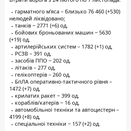
гарматного м’яса – близько 76 460 (+530)
нелюдей ліквідовано;
танків ‒ 2771 (+6) од,
бойових броньованих машин ‒ 5630
(+19) од,
артилерійських систем – 1782 (+1) од,
РСЗВ – 391 од,
засобів ППО ‒ 202 од,
літаків – 277 од,
гелікоптерів – 260 од,
БпЛА оперативно-тактичного рівня –
1472 (+7) од,
крилатих ракет ‒ 399 од,
кораблів/катерів ‒ 16 од,
автомобільної техніки та автоцистерн –
4199 (+8) од,
спеціальної техніки ‒ 157 (+2) од.