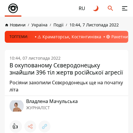
RU
Новини
Україна
Події
10:44, 7 Листопада 2022
⚠️ Краматорськ, Костянтинівка
🔴 Ракетний 
ТОПТЕМИ:
10:44, 07 листопада 2022
В окупованому Сєверодонецьку
знайшли 396 тіл жертв російської агресії
Росіяни захопили Сєвєродонецьк ще на початку
літа
Владлена Мачульська
ЖУРНАЛІСТ
👍