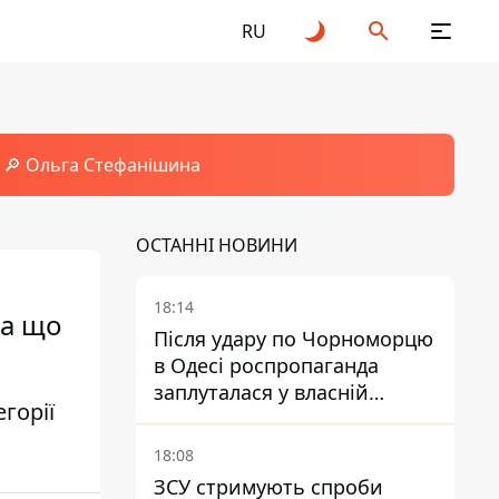
RU
🔎 Ольга Стефанішина
ОСТАННІ НОВИНИ
18:14
та що
Після удару по Чорноморцю
в Одесі роспропаганда
заплуталася у власній
горії
брехні
18:08
ЗСУ стримують спроби