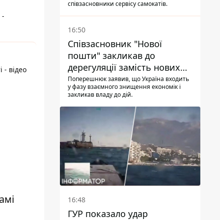
співзасновники сервісу самокатів.
 -
16:50
Співзасновник "Нової
пошти" закликав до
дерегуляції замість нових
 - відео
податків - Гетманцев проти
Поперешнюк заявив, що Україна входить
у фазу взаємного знищення економік і
закликав владу до дій.
амі
16:48
ГУР показало удар