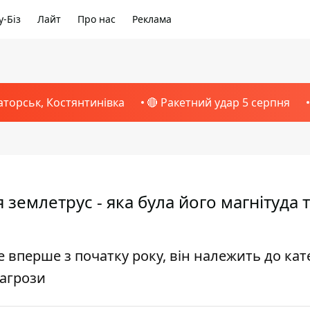
-Біз
Лайт
Про нас
Реклама
аторськ, Костянтинівка
🔴 Ракетний удар 5 серпня
я землетрус - яка була його магнітуда 
 вперше з початку року, він належить до кате
загрози