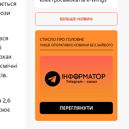
ається
рози
БІЛЬШЕ НОВИН
вся
СТИСЛО ПРО ГОЛОВНЕ
ЛИШЕ ОПЕРАТИВНІ НОВИНИ БЕЗ ЗАЙВОГО
і
рхах
смічні
ів.
 2,6
ПЕРЕГЛЯНУТИ
орює