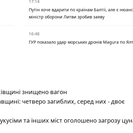
17:14
Путін хоче вдарити по країнам Балтії, але є нюанс
міністр оборони Литви зробив заяву
16:48
ГУР показало удар морських дронів Magura по Ялті
рківщині знищено вагон
щині: четверо загиблих, серед них - двоє
укусіми та інших міст оголошено загрозу цун