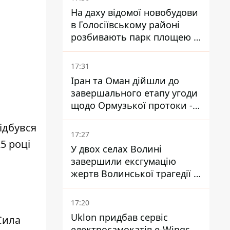
На даху відомої новобудови
в Голосіївському районі
розбивають парк площею в
гектар
17:31
Іран та Оман дійшли до
завершального етапу угоди
щодо Ормузької протоки -
укладення залежить від
ідбувся
зняття блокади США
17:27
25 році
У двох селах Волині
завершили ексгумацію
жертв Волинської трагедії -
знайшли останки 54 поляків
17:20
Uklon придбав сервіс
 Сила
електросамокатів e-Wings