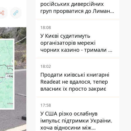
російських диверсійних
груп прорватися до Лимана
- Трегубов
18:08
У Києві судитимуть
організаторів мережі
чорних казино - тримали 39
закладів
18:02
Продати київські книгарні
Readeat не вдалося, тепер
власник їх просто закриє
17:58
У США різко ослабнув
імпульс підтримки України.
хоча відносини між