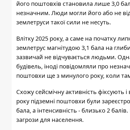
його поштовхів становила лише 3,0 бал
незначним. Люди могли його або не відч
землетруси такої сили не несуть.
Влітку 2025 року, а саме на початку ли
землетрус магнітудою 3,1 бала
на глиби
зазвичай не відчувається людьми. Одн
будівель, іноді повідомляли про незнач
поштовхи ще з минулого року, коли там 
Схожу сейсмічну активність фіксують і в
року
підземні поштовхи були зареєстро
бала, а інтенсивність - близько 2 балі
загрози для населення.