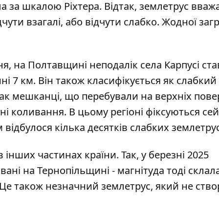
а за шкалою Ріхтера. Відтак, землетрус вваж
ути взагалі, або відчути слабко. Жодної заг
пня, на Полтавщині неподалік села Карпусі
ста
ні 7 км. Він також класифікується як слабкий 
ак мешканці, що перебували на верхніх пове
ні коливання. В цьому регіоні фіксуються сей
відбулося кілька десятків слабких землетрус
 інших частинах країни. Так, у березні 2025
вані на Тернопільщині
- магнітуда тоді склала
в. Це також незначний землетрус, який не ств