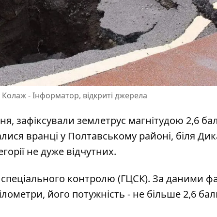
 Колаж - Інформатор, відкриті джерела
ня, з
афіксували землетрус
магнітудою 2,6 ба
лися вранці у Полтавському районі, біля Дик
горії не дуже відчутних.
спеціального контролю (ГЦСК). За даними фа
ілометри, його потужність - не більше 2,6 бал