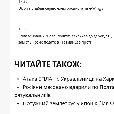
17:20
Uklon придбав сервіс електросамокатів e-Wings
16:50
Співзасновник "Нової пошти" закликав до дерегуляції
замість нових податків - Гетманцев проти
ЧИТАЙТЕ ТАКОЖ:
Атака БПЛА по Укрзалізниці: на Ха
Росіяни масовано вдарили по Полтав
рятувальників
Потужний землетрус у Японії: біля Ф