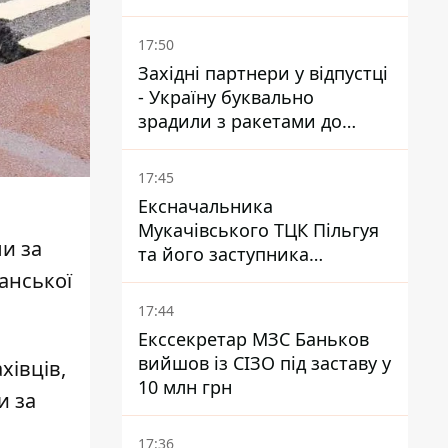
Зеленським і Трампом
донедавна покращувалися -
17:50
The Atlantic
Західні партнери у відпустці
- Україну буквально
зрадили з ракетами до
Patriot - експерт Мусієнко
17:45
Ексначальника
Мукачівського ТЦК Пільгуя
ли за
та його заступника
відправили в СІЗО без
анської
права застави – журналіст
17:44
Екссекретар МЗС Баньков
вийшов із СІЗО під заставу у
хівців,
10 млн грн
и за
17:36