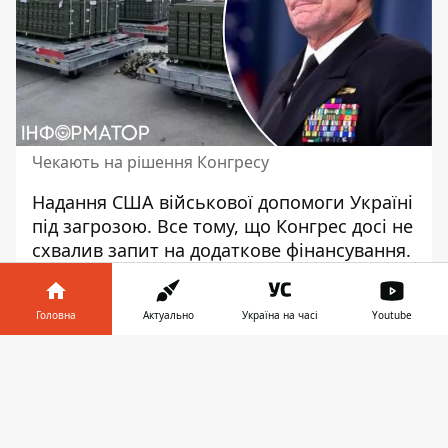
Чекають на рішення Конгресу
Надання США
військової допомоги Україні
під загрозою. Все тому, що Конгрес досі не
схвалив запит на додаткове фінансування.
Наразі кошти, які можна спрямувати на
цей напрямок закінчились.
Головна
Актуально
Україна на часі
Youtube
Таку заяву під час відеобрифінгу, що
Інформатор у
відбувся 3 січня, зробив координатор Ради
Завантажити
телефоні
👉
національної безпеки Білого дому Джон
Кірбі. Він зазначив, що президент США
Джо
Байден підписав останній пакет