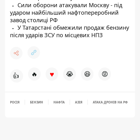
Сили оборони атакували Москву - під
ударом найбільший нафтопереробний
завод столиці РФ
У Татарстані обмежили продаж бензину
після ударів ЗСУ по місцевих НПЗ
♥
🔥
😭
😆
😡
👍
РОСІЯ
БЕНЗИН
НАФТА
АЗІЯ
АТАКА ДРОНІВ НА РФ