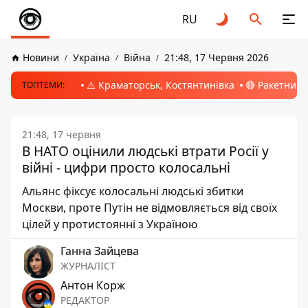
RU
Новини
Україна
Війна
21:48, 17 Червня 2026
⚠️ Краматорськ, Костянтинівка
🔴 Ракетний 
ТОПТЕМИ:
21:48, 17 червня
В НАТО оцінили людські втрати Росії у
війні - цифри просто колосальні
Альянс фіксує колосальні людські збитки
Москви, проте Путін не відмовляється від своїх
цілей у протистоянні з Україною
Ганна Зайцева
ЖУРНАЛІСТ
Антон Корж
РЕДАКТОР