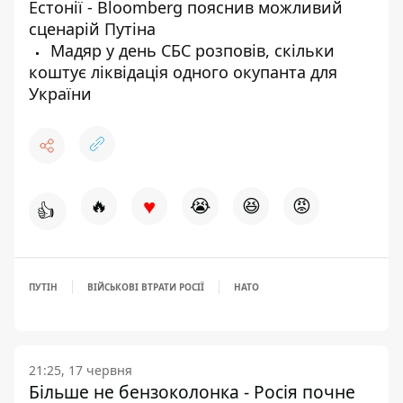
Естонії - Bloomberg пояснив можливий
сценарій Путіна
Мадяр у день СБС розповів, скільки
коштує ліквідація одного окупанта для
України
♥
🔥
😭
😆
😡
👍
ПУТІН
ВІЙСЬКОВІ ВТРАТИ РОСІЇ
НАТО
21:25, 17 червня
Більше не бензоколонка - Росія почне