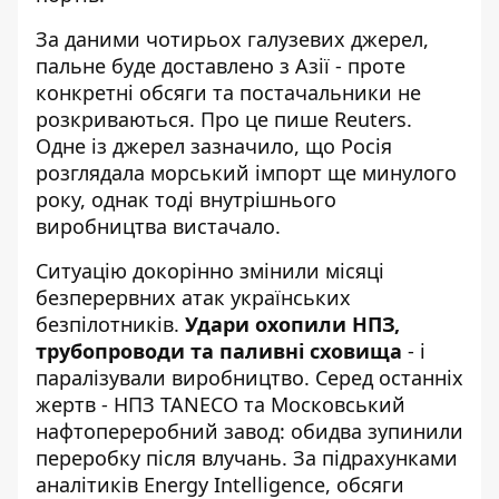
За даними чотирьох галузевих джерел,
пальне буде доставлено з Азії - проте
конкретні обсяги та постачальники не
розкриваються. Про це пише
Reuters
.
Одне із джерел зазначило, що Росія
розглядала морський імпорт ще минулого
року, однак тоді внутрішнього
виробництва вистачало.
Ситуацію докорінно змінили місяці
безперервних атак українських
безпілотників.
Удари охопили НПЗ,
трубопроводи та паливні сховища
- і
паралізували виробництво. Серед останніх
жертв - НПЗ TANECO та
Московський
нафтопереробний завод
: обидва зупинили
переробку після влучань. За підрахунками
аналітиків Energy Intelligence, обсяги