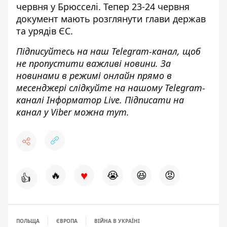
червня у Брюсселі. Тепер 23-24 червня
документ мають розглянути глави держав
та урядів ЄС
.
Підписуйтесь на наш
Telegram-канал
, щоб
не пропустити важливі новини. За
новинами в режимі онлайн прямо в
месенджері слідкуйте на нашому Telegram-
каналі
Інформатор Live
. Підписати на
канал у Viber можна
тут
.
♥
🔥
😭
😆
😡
👍
ПОЛЬЩА
ЄВРОПА
ВІЙНА В УКРАЇНІ