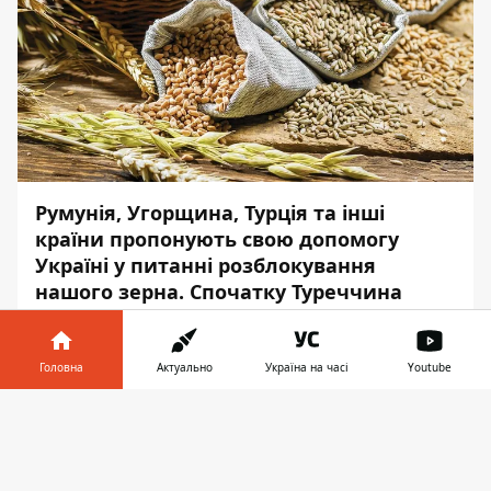
Румунія, Угорщина, Турція та інші
країни пропонують свою допомогу
Україні у питанні розблокування
нашого зерна. Спочатку Туреччина
взялася бути посередником та
вирішити назріваючу продовольчому
кризу. Потім лідери Німеччини,
Головна
Актуально
Україна на часі
Youtube
Франції, Італії та Румунії відвідали Київ:
Інформатор у
на словах підтримали нашу державу у
Завантажити
телефоні
👉
прагненні перемогти, а також
намагалися знайти дипломатичний