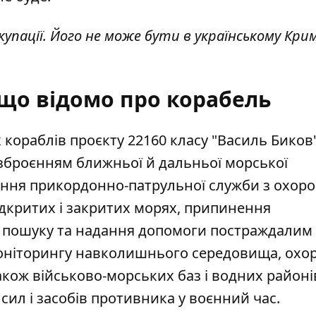
упації. Його не може бути в українському Криму
 що відомо про корабель
кораблів проєкту 22160 класу "Василь Биков".
зброєнням ближньої й дальньої морської
сення прикордонно-патрульної служби з охор
ідкритих і закритих морях, припинення
і, пошуку та надання допомоги постраждалим
моніторингу навколишнього середовища, охо
також військово-морських баз і водних районі
ил і засобів противника у воєнний час.