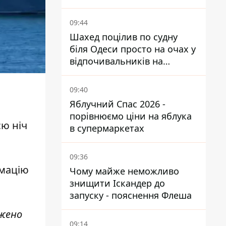
09:44
Шахед поцілив по судну
біля Одеси просто на очах у
відпочивальників на
переповненому пляжі
09:40
Яблучний Спас 2026 -
порівнюємо ціни на яблука
сю ніч
в супермаркетах
09:36
мацію
Чому майже неможливо
знищити Іскандер до
запуску - пояснення Флеша
ажено
09:14