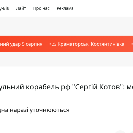
-Біз
Лайт
Про нас
Реклама
тний удар 5 серпня
⚠️ Краматорськ, Костянтинівка
ульний корабель рф "Сергій Котов": 
удна наразі уточнюються