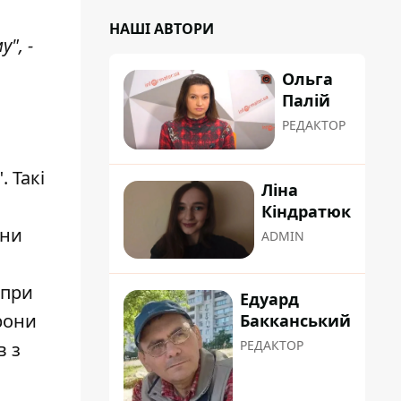
НАШІ АВТОРИ
", -
Ольга
Палій
РЕДАКТОР
 Такі
Ліна
Кіндратюк
они
ADMIN
 при
Едуард
рони
Бакканський
РЕДАКТОР
в з