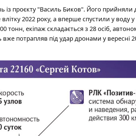
ль із проєкту "Василь Биков". Його прийняли 
літку 2022 року, а вперше спустили у воду у
0 тонн, екіпаж складається з 28 осіб, автоно
ль вже
потрапляв під удар дронами
у вересні 2