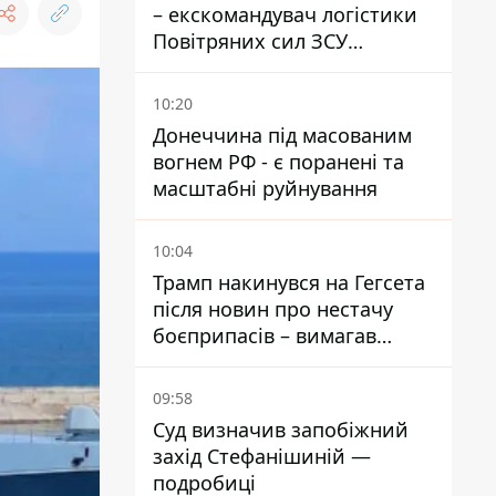
– екскомандувач логістики
Повітряних сил ЗСУ
отримав нову підозру
10:20
Донеччина під масованим
вогнем РФ - є поранені та
масштабні руйнування
10:04
Трамп накинувся на Гегсета
після новин про нестачу
боєприпасів – вимагав
пояснень
09:58
Суд визначив запобіжний
захід Стефанішиній —
подробиці