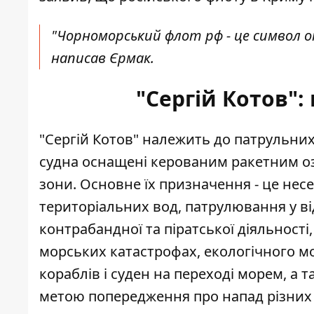
"Чорноморський флот рф - це символ ок
написав Єрмак.
"Сергій Котов":
"Сергій Котов" належить до патрульних 
судна оснащені керованим ракетним о
зони. Основне їх призначення - це не
територіальних вод, патрулювання у в
контрабандної та піратської діяльност
морських катастрофах, екологічного 
кораблів і суден на переході морем, а 
метою попередження про напад різних с