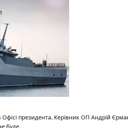
в Офісі президента. Керівник ОП Андрій Єрма
е буде.