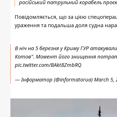
російський патрульний корабель проєкт
Повідомляється, що за цією спецопераці
ураження та подальша доля судна нара
В ніч на 5 березня у Криму ГУР атакува
Котов". Момент його знищення потрапи
pic.twitter.com/BAkt8ZmbRQ
— Інформатор (@informatorua)
March 5, 