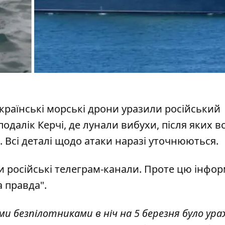
країнські морські дрони уразили російський
одалік Керчі, де лунали вибухи, після яких в
. Всі деталі щодо атаки наразі уточнюються.
 російські телеграм-канали. Проте
цю інфор
 правда".
ми безпілотниками в ніч на 5 березня було ур