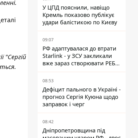
ленні.
У ЦПД пояснили, навіщо
Кремль показово публікує
еталі
удари балістикою по Києву
09:07
РФ адаптувалася до втрати
Starlink - у ЗСУ закликали
ї "Сергій
вже зараз створювати РЕБ
ться.
проти нової загрози
08:53
Дефіцит пального в Україні -
прогноз Сергія Куюна щодо
заправок і черг
08:42
Дніпропетровщина під
масованим ударом РФ - двоє