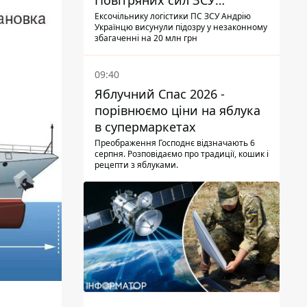
Повітряних сил ЗСУ
отримав нову підозру
Ексочільнику логістики ПС ЗСУ Андрію
Українцю висунули підозру у незаконному
збагаченні на 20 млн грн
09:40
Яблучний Спас 2026 -
порівнюємо ціни на яблука
в супермаркетах
Преображення Господнє відзначають 6
серпня. Розповідаємо про традиції, кошик і
рецепти з яблуками.