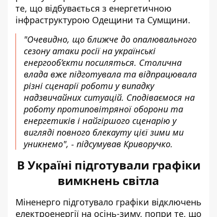
те, що відбувається з енергетичною
інфраструктурою Одещини та Сумщини.
"Очевидно, що ближче до опалювального
сезону атаки росії на українські
енергооб’єкти посиляться. Столична
влада вже підготувала та відпрацювала
різні сценарії роботи у випадку
надзвичайних ситуацій. Сподіваємося на
роботу протиповітряної оборони та
енергетиків і найгіршого сценарію у
вигляді повного блекауту цієї зими ми
уникнемо", - підсумував Криворучко.
В Україні підготували графіки
вимкнень світла
Міненерго підготувало
графіки відключень
електроенергії
на осінь-зиму, попри те, що