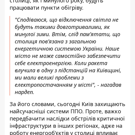
столиці, як і минулого року, будуть
працювати пункти обігріву.
"Сподіваюся, що відключення світла не
будуть такими довготривалими, як
минулої зими. Втім, слід пам’ятати, що
столиця пов’язана з загальною
енергетичною системою України. Наше
місто не може самостійно забезпечити
себе електроенергією. Коли ракета
влучила в одну з підстанцій на Київщині,
ми мали великі проблеми з
електропостачанням у місті", - нагадав
нардеп.
За його словами, сьогодні Київ захищають
найсучасніші системи ППО. Проте, важко
передбачити наслідки обстрілів критичної
інфраструктури в інших регіонах, адже на
роботу енергооб'єктів у столиці впливає