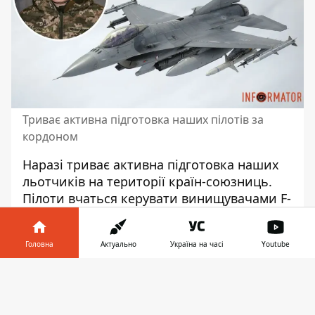
Триває активна підготовка наших пілотів за
кордоном
Наразі триває активна підготовка наших
льотчиків на території країн-союзниць.
Пілоти вчаться
керувати винищувачами F-
16
. Цей процес йде дуже інтенсивно, і на
фронті нові "пташки" можуть з
'явитися
Головна
Актуально
Україна на часі
Youtube
вже навесні наступного року.
Інформатор у
Про це повідомив речник Повітряних сил
Завантажити
телефоні
👉
ЗСУ Юрій Ігнат. Обнадійливий прогноз
військовий
надав в етері телемарафону
.