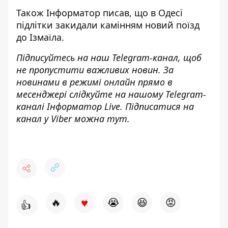
Також
Інформатор
писав, що в Одесі
підлітки закидали камінням новий поїзд
до Ізмаїла
.
Підписуйтесь на наш
Telegram-канал
, щоб
не пропустити важливих новин. За
новинами в режимі онлайн прямо в
месенджері слідкуйте на нашому Telegram-
каналі
Інформатор Live
. Підписатися на
канал у Viber можна
тут
.
♥
🔥
😭
😆
😡
👍