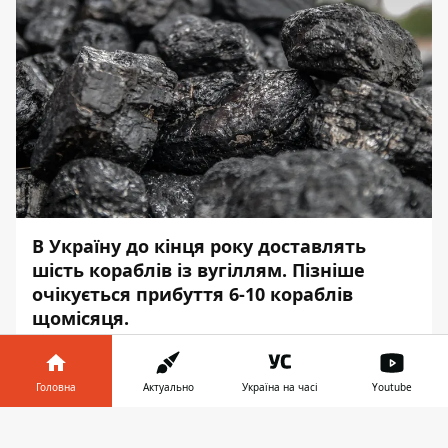
В Україну до кінця року доставлять
шість кораблів із вугіллям. Пізніше
очікується прибуття 6-10 кораблів
щомісяця.
Про це в ефірі "Свобода слова на ICTV"
заявив
заступник керівника Офісу
Головна
Актуально
Україна на часі
Youtube
президента Ростислав Шурма, повідомляє
Інформатор у
Інформатор.
.
Завантажити