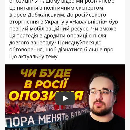
опозиції? У нашому відео ми розглянемо
це питання з політичним експертом
Ігорем Добжанським. До російського
вторгнення в Україну у «Навальністів» був
певний мобілізаційний ресурс. Чи зможе
ця трагедія відродити опозицію після
довгого занепаду? Приєднуйтеся до
обговорення, щоб дізнатися більше про
цю актуальну тему.
Play