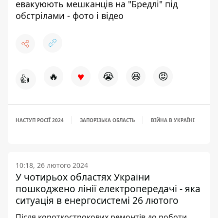
евакуюють мешканців на "Бредлі" під
обстрілами - фото і відео
♥
🔥
😭
😆
😡
👍
НАСТУП РОСІЇ 2024
ЗАПОРІЗЬКА ОБЛАСТЬ
ВІЙНА В УКРАЇНІ
10:18, 26 лютого 2024
У чотирьох областях України
пошкоджено лінії електропередачі - яка
ситуація в енергосистемі 26 лютого
Після короткострокових ремонтів до роботи