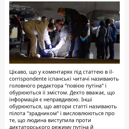
Цікаво, що у коментарях під статтею в іl-
corrispondente іспанські читачі називають
головного редактора "повією путіна" і
обурюються її змістом. Дехто вважає, що
інформація є неправдивою. Інші
обурюються, що автори статті називають
пілота "зрадником" і висловлюються про
те, що людина виступила проти
диктаторського режиму путіна й