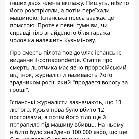
інших двох членів екіпажу. Пишуть, нібито
його розстріляли, а потім переїхали
машиною. Іспанська преса вважає це
помстою. Проте є певні сумніви, чи
справді тіло знайденого біля гаража
чоловіка належить Кузьмінову.
Про смерть пілота
повідомляє
іспанське
видання il-corrispondente. Стаття про
смерть льотчика має явно проросійський
відтінок, журналісти називають його
зрадником росії, який "продався ворогу за
гроші".
Іспанські журналісти зазначають, що 13
лютого, Кузьмінова було вбито 12
пострілами, а потім його тіло ще й
потрапило під машину вбивць. На ньому
нібито було знайдено 100 000 євро, що ще