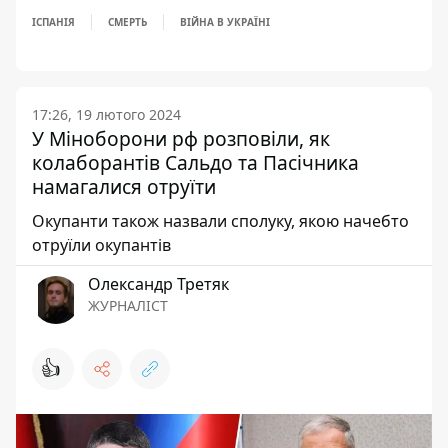
ІСПАНІЯ
СМЕРТЬ
ВІЙНА В УКРАЇНІ
17:26, 19 лютого 2024
У Міноборони рф розповіли, як
колаборантів Сальдо та Пасічника
намагалися отруїти
Окупанти також назвали сполуку, якою начебто
отруїли окупантів
Олександр Третяк
ЖУРНАЛІСТ
👍