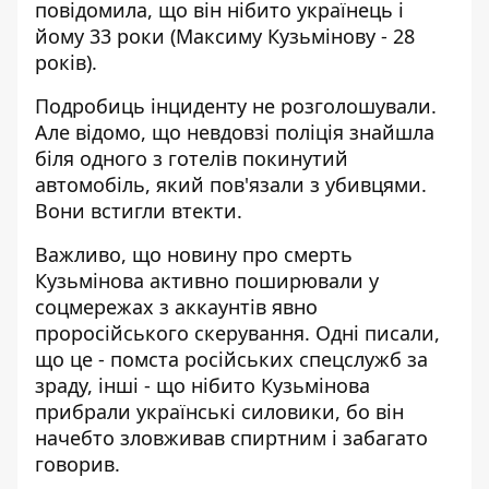
повідомила, що він нібито українець і
йому 33 роки (Максиму Кузьмінову - 28
років).
Подробиць інциденту не розголошували.
Але відомо, що невдовзі поліція знайшла
біля одного з готелів покинутий
автомобіль, який пов'язали з убивцями.
Вони встигли втекти.
Важливо, що новину про смерть
Кузьмінова активно поширювали у
соцмережах з аккаунтів явно
проросійського скерування. Одні писали,
що це - помста російських спецслужб за
зраду, інші - що нібито Кузьмінова
прибрали українські силовики, бо він
начебто зловживав спиртним і забагато
говорив.