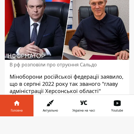
В рф розповіли про отруєння Сальдо
Міноборони російської федерації заявило,
що в серпні 2022 року так званого "главу
адміністрації Херсонської області"
Володимира Сальдо
нібито отруїли
рицином
. Також загарбники запевняють,
Головна
Актуально
Україна на часі
Youtube
що важке отруєння фенольними
сполуками отримав й лідер "ЛНР" Леонід
Інформатор у
Завантажити
Пасічник. Це сталось у грудні 2023 року.
телефоні
👉