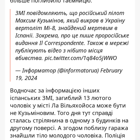
більше поглибило таємницю.
ЗМІ повідомляють, що російський пілот
Максим Кузьмінов, який викрав в Україну
вертоліт Мі-8, знайдений мертвим в
Іспанії. Зокрема, про це пише проросійське
видання Il Correspondente. Також в мережі
публікують відео з нібито місця
вбивства.
pic.twitter.com/1q84o5jWWO
— Інформатор (@informatorua)
February
19, 2024
Водночас за інформацією інших
іспанських ЗМІ, загиблий 13 лютого
чоловік у місті Ла Вільяхойоса може бути
не Кузьміновим. Того дня тут справді
сталась стрілянина в одному з будинків на
другому поверсі. А згодом поблизу гаража
знайшли тіло молодого чоловіка. Поліція