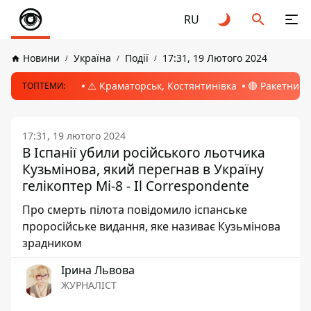
RU
Новини
Україна
Події
17:31, 19 Лютого 2024
⚠️ Краматорськ, Костянтинівка
🔴 Ракетний 
ТОПТЕМИ:
17:31, 19 лютого 2024
В Іспанії убили російського льотчика
Кузьмінова, який перегнав в Україну
гелікоптер Мі-8 - Il Correspondente
Про смерть пілота повідомило іспанське
проросійське видання, яке називає Кузьмінова
зрадником
Ірина Львова
ЖУРНАЛІСТ