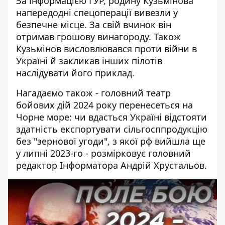
За інформацією ГУР, родину Кузьмінова
напередодні спецоперації
вивезли у
безпечне місце
. За свій вчинок він
отримав грошову винагороду. Також
Кузьмінов висловлювався проти війни в
Україні й
закликав інших пілотів
наслідувати його приклад.
Нагадаємо також - головний театр
бойових дій 2024 року перенесеться на
Чорне море: чи вдасться Україні відстояти
здатність експортувати сільгосппродукцію
без "зернової угоди", з якої рф вийшла ще
у липні 2023-го - розмірковує головний
редактор Інформатора Андрій Хрустальов.