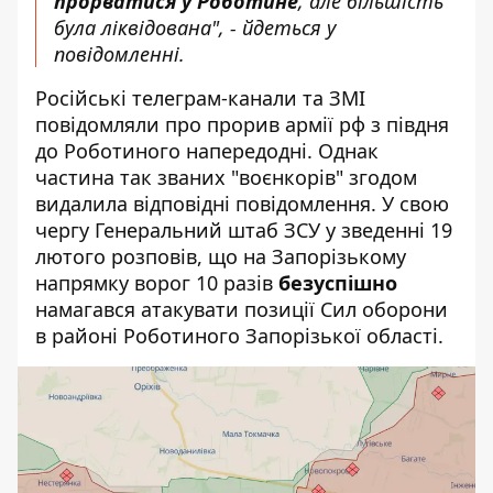
прорватися у Роботине
, але більшість
була ліквідована", - йдеться у
повідомленні.
Російські телеграм-канали та ЗМІ
повідомляли про прорив армії рф з півдня
до Роботиного напередодні. Однак
частина так званих "воєнкорів" згодом
видалила відповідні повідомлення. У свою
чергу Генеральний штаб ЗСУ у зведенні 19
лютого розповів, що на Запорізькому
напрямку ворог 10 разів
безуспішно
намагався атакувати позиції Сил оборони
в районі Роботиного Запорізької області.