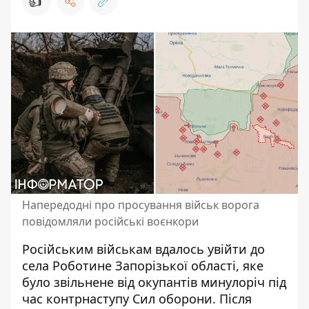
👍
Напередодні про просування військ ворога
повідомляли російські воєнкори
Російським військам
вдалось увійти до
села Роботине
Запорізької області, яке
було звільнене від окупантів минулоріч під
час контрнаступу Сил оборони. Після