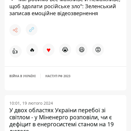
щоб здолати російське зло": Зеленський
записав емоційне відеозвернення
♥
🔥
😭
😆
😡
👍
ВІЙНА В УКРАЇНІ
НАСТУП РФ 2023
10:01, 19 лютого 2024
У двох областях України перебої зі
світлом - у Міненерго розповіли, чи є
дефіцит в енергосистемі станом на 19