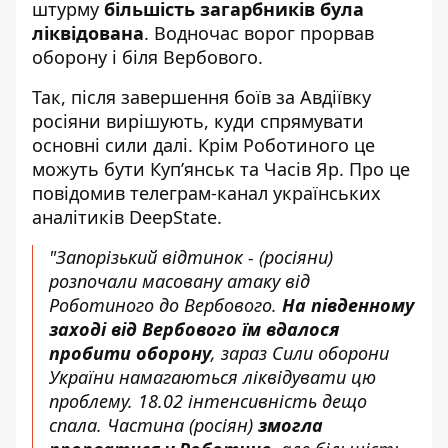
штурму
більшість загарбників була
ліквідована
. Водночас ворог прорвав
оборону і біля Вербового.
Так, після завершення боїв за Авдіївку
росіяни вирішують,
куди спрямувати
основні сили
далі. Крім Роботиного це
можуть бути Купʼянськ та Часів Яр. Про це
повідомив телеграм-канал українських
аналітиків DeepState.
"Запорізький відтинок - (росіяни)
розпочали масовану атаку від
Роботиного до Вербового.
На південному
заході від Вербового їм вдалося
пробити оборону
, зараз Сили оборони
України намагаються ліквідувати цю
проблему. 18.02 інтенсивність дещо
спала. Частина (росіян)
змогла