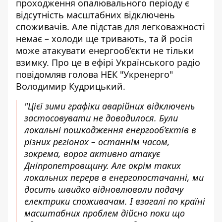
проходження опалювального періоду є
відсутність
масштабних відключень
споживачів
. Але підстав для легковажності
немає – холоди ще тривають, та й росія
може атакувати енергооб’єкти не тільки
взимку. Про це в ефірі Українського радіо
повідомляв голова НЕК "Укренерго"
Володимир Кудрицький.
"Цієї зими
графіки аварійних відключень
застосовувати не доводилося. Були
локальні пошкодження енергооб’єктів в
різних регіонах – останнім часом,
зокрема, ворог активно атакує
Дніпропетровщину. Але окрім таких
локальних перерв в енергопостачанні, ми
досить швидко відновлювали подачу
електрики споживачам. І взагалі по країні
масштабних проблем дійсно поки що