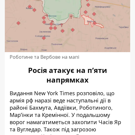
Роботине та Вербове на мапі
Росія атакує на пʼяти
напрямках
Видання New York Times розповіло, що
армія рф наразі веде наступальні дії
в
районі Бахмута, Авдіївки, Роботиного,
Марʼїнки та Кремінної. У подальшому
ворог намагатиметься захопити Часів Яр
та Вугледар. Також під загрозою