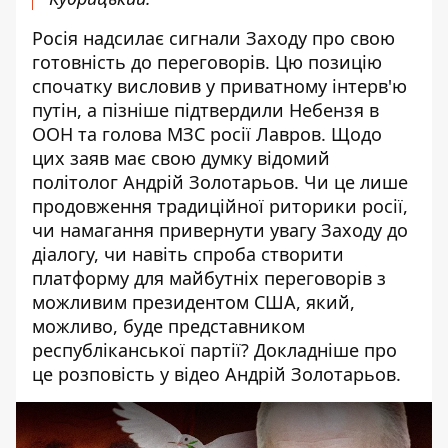
Росія надсилає сигнали Заходу про свою
готовність до переговорів. Цю позицію
спочатку висловив у приватному інтерв'ю
путін, а пізніше підтвердили Небензя в
ООН та голова МЗС росії Лавров. Щодо
цих заяв має свою думку відомий
політолог Андрій Золотарьов. Чи це лише
продовження традиційної риторики росії,
чи намагання привернути увагу Заходу до
діалогу, чи навіть спроба створити
платформу для майбутніх переговорів з
можливим президентом США, який,
можливо, буде представником
республіканської партії? Докладніше про
це розповість у відео Андрій Золотарьов.