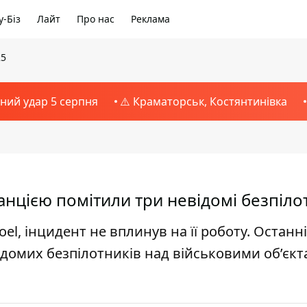
-Біз
Лайт
Про нас
Реклама
25
тний удар 5 серпня
⚠️ Краматорськ, Костянтинівка
анцією помітили три невідомі безпіл
oel, інцидент не вплинув на її роботу. Останн
відомих безпілотників над військовими об’єкт