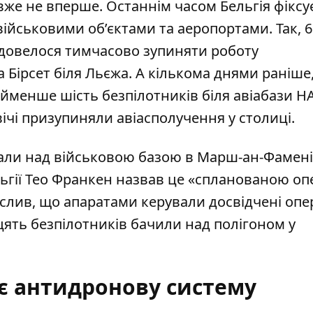
вже не вперше. Останнім часом Бельгія фіксу
військовими об’єктами та аеропортами. Так, 6
 довелося тимчасово зупиняти роботу
Бірсет біля Льєжа. А кількома днями раніше,
айменше шість безпілотників
біля авіабази Н
двічі призупиняли авіасполучення у столиці.
али над військовою базою в Марш-ан-Фамені
льгії Тео Франкен назвав це «спланованою о
реслив, що апаратами керували досвідчені опе
цять безпілотників
бачили над полігоном у
є антидронову систему