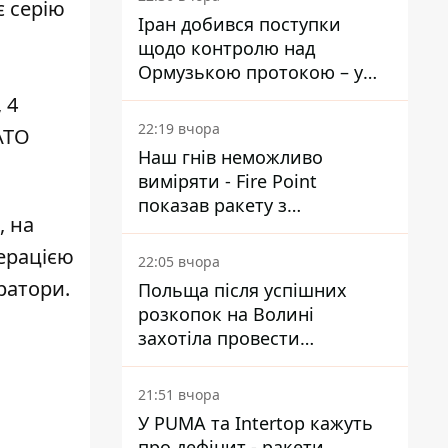
є серію
Іран добився поступки
щодо контролю над
Ормузькою протокою – у
Reuters розкрили деталі
 4
22:19 вчора
АТО
Наш гнів неможливо
виміряти - Fire Point
показав ракету з
, на
загадковою позначкою 723
перацією
22:05 вчора
ратори.
Польща після успішних
розкопок на Волині
захотіла провести
ексгумацію у нових місцях
21:51 вчора
У PUMA та Intertop кажуть
про дефіцит - ракети