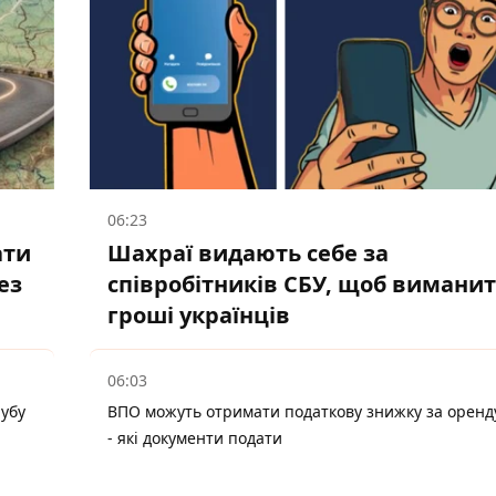
06:23
ати
Шахраї видають себе за
ез
співробітників СБУ, щоб вимани
гроші українців
06:03
лубу
ВПО можуть отримати податкову знижку за оренд
- які документи подати