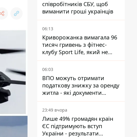
співробітників СБУ, щоб
виманити гроші українців
06:13
Криворожанка вимагала 96
тисяч гривень з фітнес-
клубу Sport Life, який не
пускав її до басейну без
медичної довідки - рішення
06:03
суду
ВПО можуть отримати
податкову знижку за оренду
житла - які документи
подати
23:49 вчора
Лише 49% громадян країн
ЄС підтримують вступ
України - результати