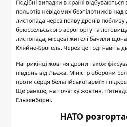
Подібні випадки в країні відбуваються 
польотів невідомих безпілотників над 
листопада через появу дронів поблизу
брюссельського аеропорту та летовища 
листопада, місцеві жителі бачили щон
Кляйне-Брогель
. Через це тоді навіть 
Наприкінці жовтня дрони також фіксув
південь від Льєжа. Міністр оборони Бе
проти серця бельгійської армії» і підк
Ще раніше, на початку жовтня, п’ятнад
Ельзенборні
.
НАТО розгорта