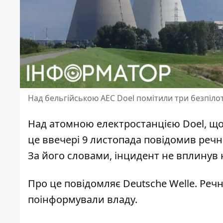
Над бельгійською АЕС Doel помітили три безпіло
Над атомною електростанцією Doel, що
це ввечері 9 листопада повідомив речни
За його словами, інцидент не вплинув 
Про це повідомляє Deutsche Welle. Речн
поінформували владу.