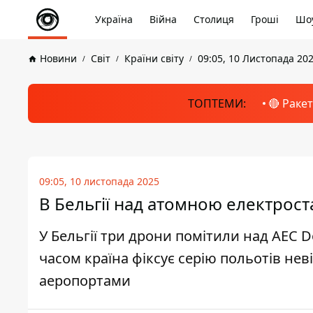
Україна
Війна
Столиця
Гроші
Шоу
Новини
Світ
Країни світу
09:05, 10 Листопада 20
ТОПТЕМИ:
🔴 Раке
09:05, 10 листопада 2025
В Бельгії над атомною електрост
У Бельгії три дрони помітили над АЕС D
часом країна фіксує серію польотів не
аеропортами