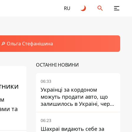
RU
🔎 Ольга Стефанішина
ОСТАННІ НОВИНИ
06:33
отники
Українці за кордоном
можуть продати авто, що
ім
залишилось в Україні, через
ами та
Дію - МВС
06:23
Шахраї видають себе за