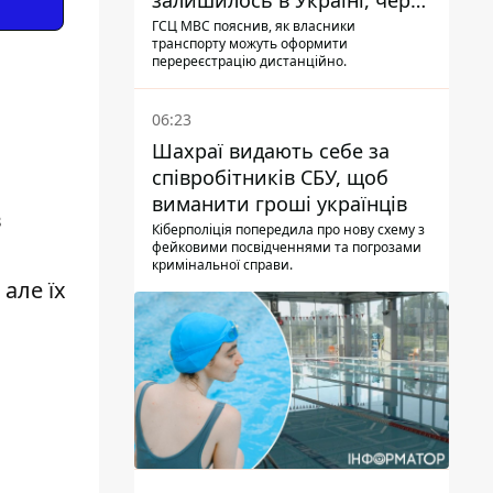
залишилось в Україні, через
Дію - МВС
ГСЦ МВС пояснив, як власники
транспорту можуть оформити
перереєстрацію дистанційно.
06:23
Шахраї видають себе за
співробітників СБУ, щоб
виманити гроші українців
в
Кіберполіція попередила про нову схему з
фейковими посвідченнями та погрозами
кримінальної справи.
але їх