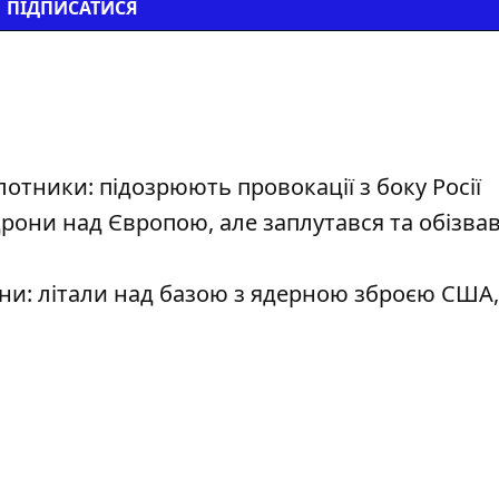
ПІДПИСАТИСЯ
отники: підозрюють провокації з боку Росії
рони над Європою, але заплутався та обізва
рони: літали над базою з ядерною зброєю США, 