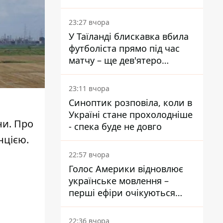
опитування
23:27 вчора
У Таїланді блискавка вбила
футболіста прямо під час
матчу – ще дев'ятеро
постраждали
23:11 вчора
Синоптик розповіла, коли в
Україні стане прохолодніше
ни. Про
- спека буде не довго
нцією.
22:57 вчора
Голос Америки відновлює
українське мовлення –
перші ефіри очікуються
наступного тижня
22:36 вчора