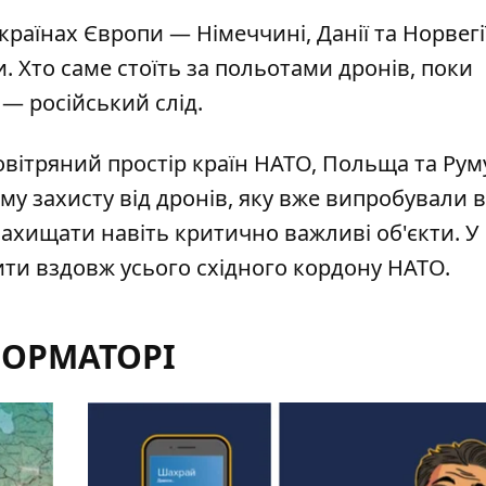
х країнах Європи —
Німеччині
, Данії та Норвегі
. Хто саме стоїть за польотами дронів, поки
 — російський слід.
повітряний простір країн НАТО,
Польща та Рум
му захисту
від дронів, яку вже випробували в
захищати навіть критично важливі об'єкти. У
ити вздовж усього східного кордону НАТО.
ФОРМАТОРІ