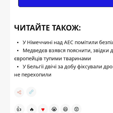
ЧИТАЙТЕ ТАКОЖ:
У Німеччині над АЕС помітили безпіл
Медведєв взявся пояснити, звідки д
європейців тупими тваринами
У Бельгії двічі за добу фіксували д
не перехопили
♥
👍
🔥
😭
😆
😡