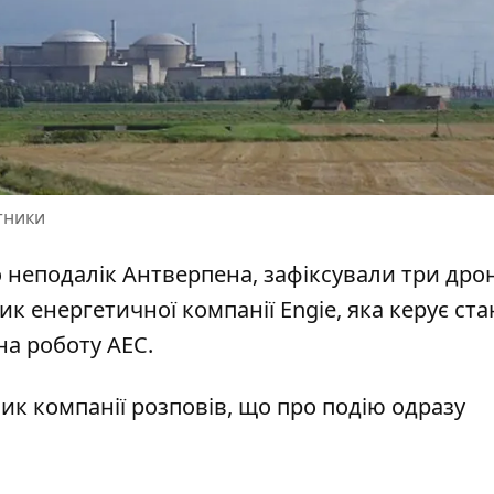
тники
 неподалік Антверпена, зафіксували три дро
к енергетичної компанії Engie, яка керує ста
на роботу АЕС.
ик компанії розповів, що про подію одразу