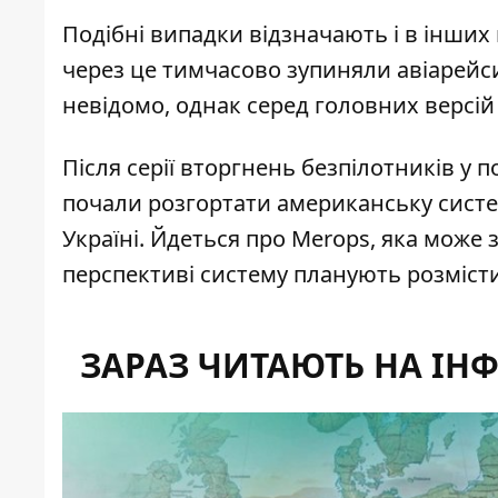
Подібні випадки відзначають і в інши
через це тимчасово зупиняли авіарейси
невідомо, однак серед головних версій
Після серії вторгнень безпілотників у 
почали
розгортати американську систе
Україні. Йдеться про Merops, яка може 
перспективі систему планують розміст
ЗАРАЗ ЧИТАЮТЬ НА ІН