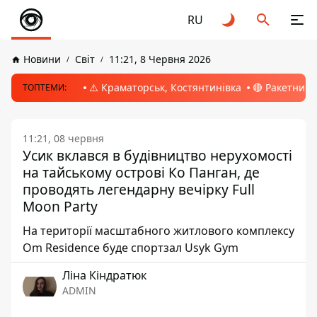
RU
Новини
Світ
11:21, 8 Червня 2026
⚠️ Краматорськ, Костянтинівка
🔴 Ракетний 
ТОПТЕМИ:
11:21, 08 червня
Усик вклався в будівництво нерухомості
на тайському острові Ко Панган, де
проводять легендарну вечірку Full
Moon Party
На території масштабного житлового комплексу
Om Residence буде спортзал Usyk Gym
Ліна Кіндратюк
ADMIN