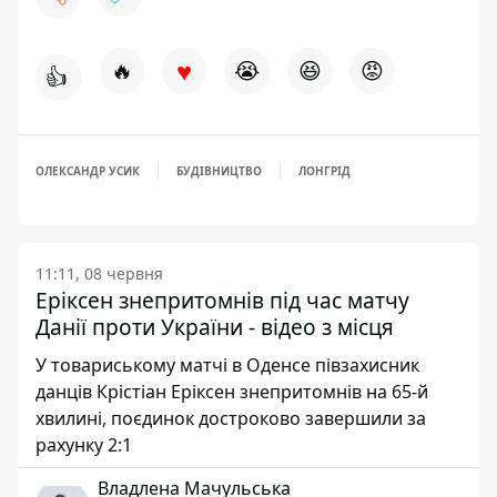
♥
🔥
😭
😆
😡
👍
ОЛЕКСАНДР УСИК
БУДІВНИЦТВО
ЛОНГРІД
11:11, 08 червня
Еріксен знепритомнів під час матчу
Данії проти України - відео з місця
У товариському матчі в Оденсе півзахисник
данців Крістіан Еріксен знепритомнів на 65-й
хвилині, поєдинок достроково завершили за
рахунку 2:1
Владлена Мачульська