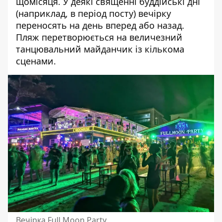
щомісяця. У деякі священні буддійські дні
(наприклад, в період посту) вечірку
переносять на день вперед або назад.
Пляж перетворюється на величезний
танцювальний майданчик із кількома
сценами.
Вечірка Full Moon Party