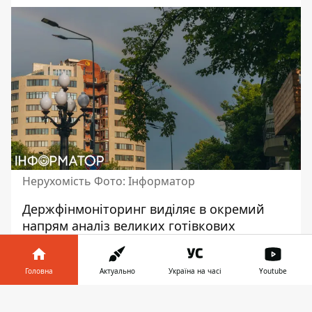
Нерухомість Фото: Інформатор
Держфінмоніторинг виділяє в окремий
напрям аналіз великих готівкових
операцій, пов'язаних із придбанням
дорогого майна. Йдеться про купівлю
Головна
Актуально
Україна на часі
Youtube
елітної нерухомості, дорогих автомобілів
та іншого майна високої вартості. Про це
Інформатор у
Завантажити
11 травня заявив очільник відомства
Філіп