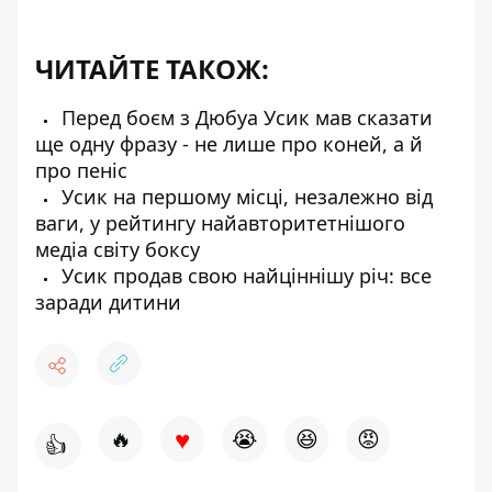
ЧИТАЙТЕ ТАКОЖ:
Перед боєм з Дюбуа Усик мав сказати
ще одну фразу - не лише про коней, а й
про пеніс
Усик на першому місці, незалежно від
ваги, у рейтингу найавторитетнішого
медіа світу боксу
Усик продав свою найціннішу річ: все
заради дитини
♥
🔥
😭
😆
😡
👍