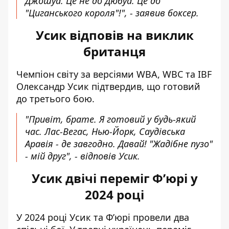
Джошуа. Це не до Дюбуа. Це до
"Циганського короля"!", - заявив боксер.
Усик відповів на виклик
британця
Чемпіон світу за версіями WBA, WBC та IBF
Олександр Усик
підтвердив, що готовий
до третього бою.
"Привіт, брате. Я готовий у будь-який
час. Лас-Вегас, Нью-Йорк, Саудівська
Аравія - де завгодно. Давай! "Жадібне пузо"
- мій друг", - відповів Усик.
Усик двічі переміг Ф’юрі у
2024 році
У 2024 році Усик та Ф’юрі провели два