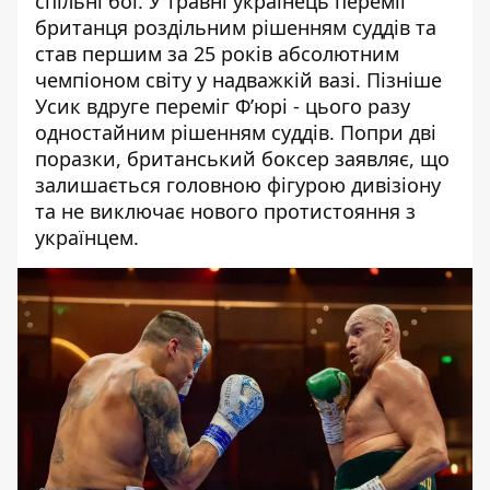
спільні бої. У травні українець переміг
британця роздільним рішенням суддів та
став першим за 25 років абсолютним
чемпіоном світу у надважкій вазі. Пізніше
Усик вдруге переміг Ф’юрі
- цього разу
одностайним рішенням суддів. Попри дві
поразки, британський боксер заявляє, що
залишається головною фігурою дивізіону
та не виключає нового протистояння з
українцем.