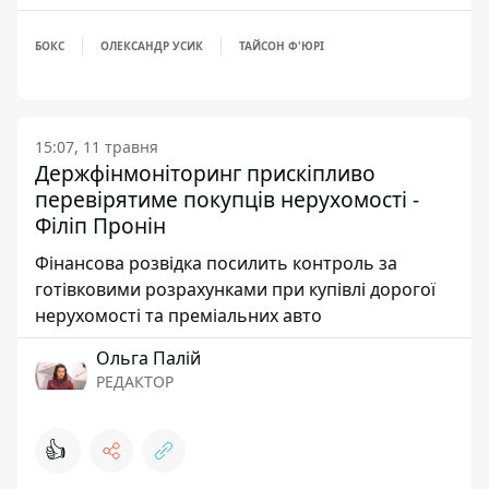
БОКС
ОЛЕКСАНДР УСИК
ТАЙСОН Ф'ЮРІ
15:07, 11 травня
Держфінмоніторинг прискіпливо
перевірятиме покупців нерухомості -
Філіп Пронін
Фінансова розвідка посилить контроль за
готівковими розрахунками при купівлі дорогої
нерухомості та преміальних авто
Ольга Палій
РЕДАКТОР
👍