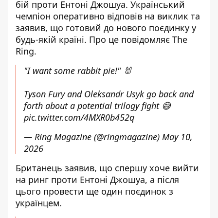
бій проти Ентоні Джошуа. Український
чемпіон оперативно відповів на виклик та
заявив, що готовий до нового поєдинку у
будь-якій країні. Про це повідомляє The
Ring.
"I want some rabbit pie!" 🐰
Tyson Fury and Oleksandr Usyk go back and
forth about a potential trilogy fight 😅
pic.twitter.com/4MXR0b452q
— Ring Magazine (@ringmagazine)
May 10,
2026
Британець заявив, що спершу хоче вийти
на ринг проти
Ентоні Джошуа
, а після
цього провести ще один поєдинок з
українцем.