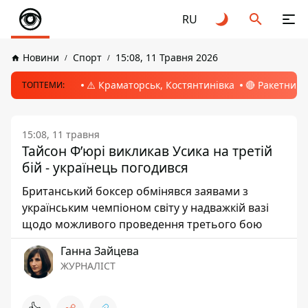
RU
Новини
Спорт
15:08, 11 Травня 2026
⚠️ Краматорськ, Костянтинівка
🔴 Ракетний 
ТОПТЕМИ:
15:08, 11 травня
Тайсон Ф’юрі викликав Усика на третій
бій - українець погодився
Британський боксер обмінявся заявами з
українським чемпіоном світу у надважкій вазі
щодо можливого проведення третього бою
Ганна Зайцева
ЖУРНАЛІСТ