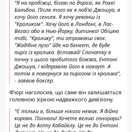
"Я на пробіжці, бігаю по дорозі, як Роккі
Бальбоа. Після того як я поб’ю Джошуа, я
хочу його сенсея. Я хочу реванш із
"Кроликом". Хочу його в Лондоні, в Лас-
Вегасі або в Нью-Йорку, дитинко! Обіцяю
тобі, "Кролику", ти отримаєш своє.
"Жадібне пузо" йде на бенкет, де буде
пиріг із кролика. Вставай! Спочатку я
почну з цього пробитого бомжа, Ентоні
Джошуа, і відправлю його в нокаут. А
потім я повернуся за пирогом із кролика",
- заявив боксер.
Ф’юрі наголосив, що саме він залишається
головною зіркою надважкого дивізіону.
"Є тільки я, більше нікого немає. Я дійна
корова. Погнали! Хочете великі гонорари?
Це не до Агіту Кабайелу. Це не до Ентоні