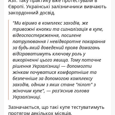
Азії. Таку практику вже протестували в
Європі. Українські залізничники вивчають
закордонний досвід.
"Ми віримо в комплекс заходів, же
тривожні кнопки та сигналізація в купе,
відеоспостереження, посилене
патрулювання і невідворотне покарання
за будь-який доведений прояв домагань
відіграватимуть ключову роль у
викоріненні цього явища. Тому поточне
рішення Укрзалізниці — допомогти
жінкам почуватися комфортніше та
безпечніше за допомогою комплексу
заходів, одним з яких стане "пілот" з
жіночим купе", — роз'яснив голова
Укрзалізниці.
Зазначається, що такі купе тестуватимуть
протягом декількох місяців.