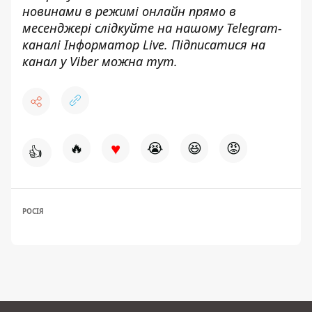
новинами в режимі онлайн прямо в
месенджері слідкуйте на нашому Telegram-
каналі
Інформатор Live
. Підписатися на
канал у Viber можна
тут
.
♥
🔥
😭
😆
😡
👍
РОСІЯ