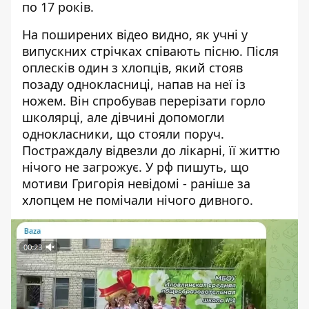
по 17 років.
На поширених відео видно, як учні у
випускних стрічках співають пісню. Після
оплесків один з хлопців, який стояв
позаду однокласниці, напав на неї із
ножем. Він спробував перерізати горло
школярці, але дівчині допомогли
однокласники, що стояли поруч.
Постраждалу відвезли до лікарні, її життю
нічого не загрожує. У рф пишуть, що
мотиви Григорія невідомі - раніше за
хлопцем не помічали нічого дивного.