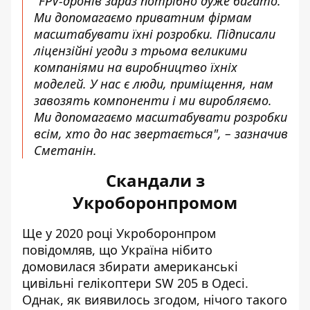
"FPV-дронів зараз потрібно дуже багато.
Ми допомагаємо приватним фірмам
масштабувати їхні розробки. Підписали
ліцензійні угоди з трьома великими
компаніями на виробництво їхніх
моделей. У нас є люди, приміщення, нам
завозять компоненти і ми виробляємо.
Ми допомагаємо масштабувати розробки
всім, хто до нас звертається", – зазначив
Сметанін.
Скандали з
Укроборонпромом
Ще у 2020 році Укроборонпром
повідомляв, що Україна нібито
домовилася
збирати американські
цивільні гелікоптери SW 205
в Одесі.
Однак, як виявилось згодом, нічого такого