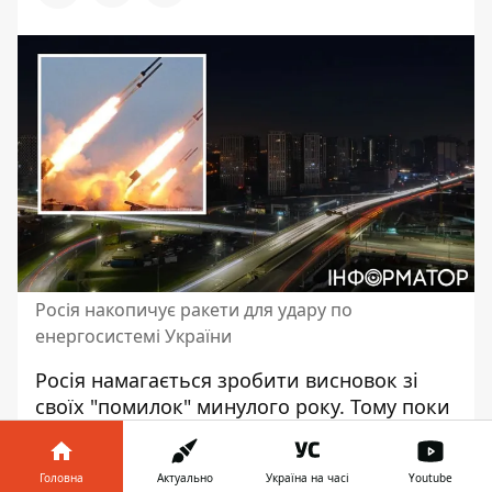
Росія накопичує ракети для удару по
енергосистемі України
Росія намагається зробити висновок зі
своїх "помилок" минулого року. Тому поки
що масово не б’ють по енергосистемі
України. Ймовірно, вони спробують це
Головна
Актуально
Україна на часі
Youtube
зробити
з настанням холодів
і