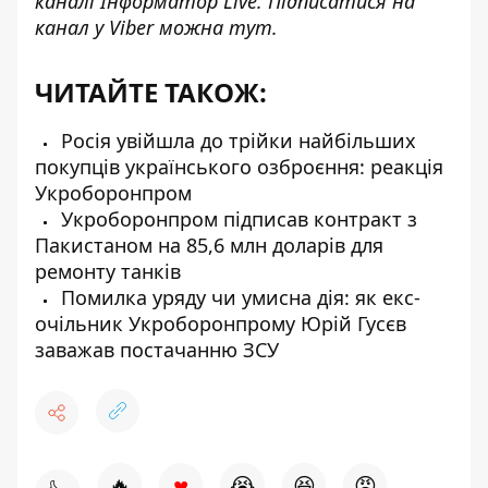
каналі
Інформатор Live
. Підписатися на
канал у Viber можна
тут
.
ЧИТАЙТЕ ТАКОЖ:
Росія увійшла до трійки найбільших
покупців українського озброєння: реакція
Укроборонпром
Укроборонпром підписав контракт з
Пакистаном на 85,6 млн доларів для
ремонту танків
Помилка уряду чи умисна дія: як екс-
очільник Укроборонпрому Юрій Гусєв
заважав постачанню ЗСУ
♥
🔥
😭
😆
😡