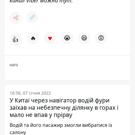
канал Viber можна
тут
.
♥
🔥
😭
😆
😡
👍
НАТО
16:56, 07 січня 2022
У Китаї через навігатор водій фури
заїхав на небезпечну ділянку в горах і
мало не впав у прірву
Водій та його пасажир змогли вибратися із
салону