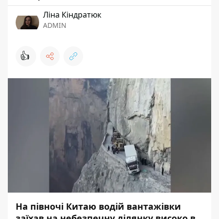
Ліна Кіндратюк
ADMIN
👍
На півночі Китаю водій вантажівки
заїхав на небезпечну ділянку високо в