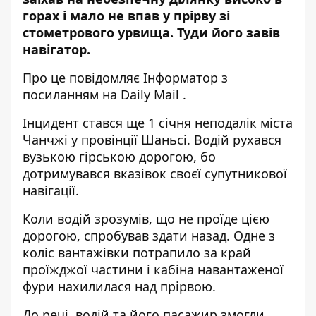
горах і мало не впав у прірву зі
стометрового урвища. Туди його завів
навігатор.
Про це повідомляє
Інформатор
з
посиланням на
Daily Mail
.
Інцидент стався ще 1 січня неподалік міста
Чанчжі у провінції Шаньсі. Водій рухався
вузькою гірською дорогою, бо
дотримувався вказівок своєї супутникової
навігації.
Коли водій зрозумів, що не проїде цією
дорогою, спробував здати назад. Одне з
коліс вантажівки потрапило за край
проїжджої частини і кабіна навантаженої
фури нахилилася над прірвою.
До речі, водій та його пасажир змогли