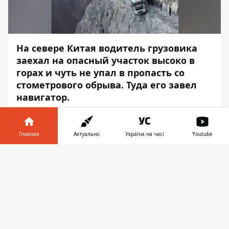
На севере Китая водитель грузовика
заехал на опасный участок высоко в
горах и чуть не упал в пропасть со
стометрового обрыва. Туда его завел
навигатор.
Об этом сообщает
Информатор
со
ссылкой на
Daily Mail
.
Главная
Актуально
Україна на часі
Youtube
Инцидент произошёл ещё 1 января
Информатор в
Скачать
недалеко от города Чанчжи в провинции
телефоне
👉
Шаньси. Водитель двигался по узкой
горной дороге, потому что следовал
указаниям своей спутниковой навигации.
Когда водитель понял, что не проедет