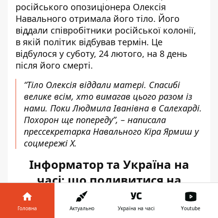
російського опозиціонера
Олексія
Навального отримала його тіло
. Його
віддали співробітники російської колонії,
в якій політик відбував термін. Це
відбулося у суботу, 24 лютого, на 8 день
після його смерті.
“Тіло Олексія віддали матері. Спасибі
велике всім, хто вимагав цього разом із
нами. Поки Людмила Іванівна в Салехарді.
Похорон ще попереду”, – написала
прессекретарка Навального Кіра Ярмиш у
соцмережі X.
Інформатор та Україна на
часі: що подивитися на
YouTube
Головна
Актуально
Україна на часі
Youtube
Також слідкувати за матеріалами у