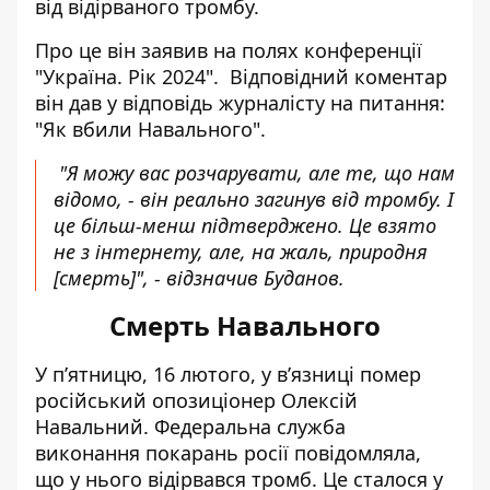
від відірваного тромбу.
Про це він заявив на полях конференції
"Україна. Рік 2024". Відповідний коментар
він дав у відповідь журналісту на питання:
"Як вбили Навального".
"Я можу вас розчарувати, але те, що нам
відомо, - він реально загинув від тромбу. І
це більш-менш підтверджено. Це взято
не з інтернету, але, на жаль, природня
[смерть]", - відзначив Буданов.
Смерть Навального
У пʼятницю, 16 лютого,
у вʼязниці помер
російський опозиціонер Олексій
Навальний
. Федеральна служба
виконання покарань росії повідомляла,
що у нього відірвався тромб. Це сталося у