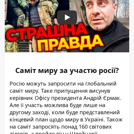
Play
Саміт миру за участю росії?
Росію можуть запросити на глобальний
саміт миру. Таке припущення висунув
керівник Офісу президента Андрій Єрмак.
Але її участь можлива буде лише на
другому заході, коли буде представлений
кінцевий план щодо миру в Україні. Також
на саміт запросять понад 160 світових
лідерів, а пройде він у Швейцарії.