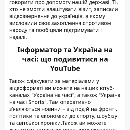
говорити про допомогу нашій державі. Ті,
хто не змогли влаштувати візит,
записали
відеозвернення до українців
, в якому
висловили своє захоплення спротивом
народу та пообіцяли підтримувати і
надалі.
Інформатор та Україна на
часі: що подивитися на
YouTube
Також слідкувати за матеріалами у
відеоформаті ви можете на наших ютуб-
каналах
"Україна на часі"
, а також
"Україна
на часі Shorts"
. Там оперативно
зʼявляються новини – від подій на фронті,
політики та економіки до спорту, шоубізу
та світської хроніки.Також ви можете
дізнатися коментарі провідних експертів