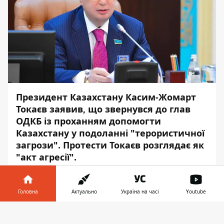
Президент Казахстану Касим-Жомарт
Токаєв заявив, що звернувся до глав
ОДКБ із проханням допомогти
Казахстану у подоланні "терористичної
загрози". Протести Токаєв розглядає як
"акт агресії".
Про це повідомляє
Інформатор
із
посиланням на його звернення в ефірі
Головна
Актуально
Україна на часі
Youtube
каналу "
Хабар 24
".
Інформатор у
Завантажити
За його словами, "терористичні банди",