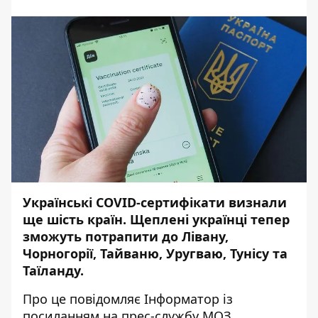
Українські COVID-сертифікати визнали
ще шість країн. Щеплені українці тепер
зможуть потрапити до Лівану,
Чорногорії, Тайваню, Уругваю, Тунісу та
Таїланду.
Про це повідомляє
Інформатор
із
посиланням на
прес-службу
МОЗ.