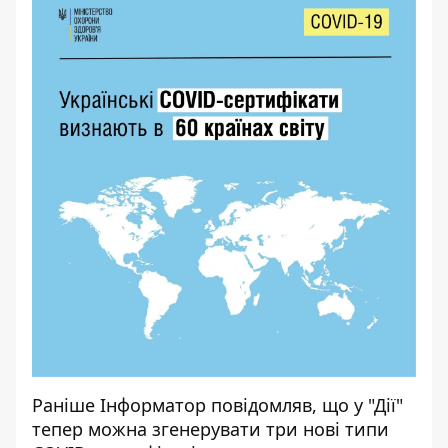
Раніше І
нформатор
повідомляв, що
у "Дії"
тепер можна згенерувати три нові типи