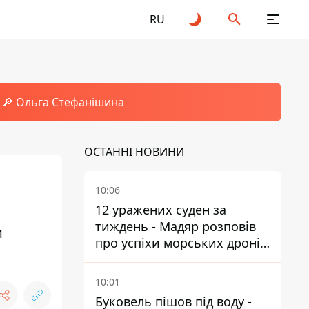
RU
🔎 Ольга Стефанішина
ОСТАННІ НОВИНИ
10:06
12 уражених суден за
тиждень - Мадяр розповів
и
про успіхи морських дронів
у Чорному та Азовському
морях
10:01
Буковель пішов під воду -