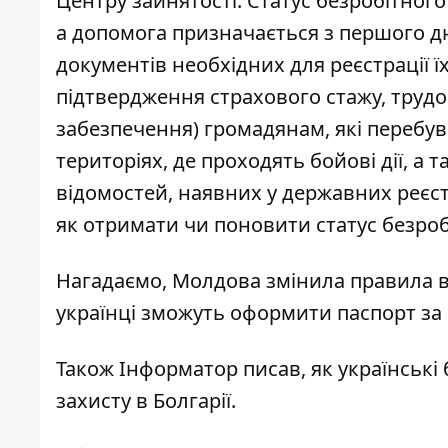
Центру зайнятості. Статус безробітного н
а допомога призначається з першого дн
документів необхідних для реєстрації 
підтвердження страхового стажу, трудов
забезпечення) громадянам, які перебу
територіях, де проходять бойові дії, а
відомостей, наявних у державних реєст
як отримати чи поновити статус безро
Нагадаємо, Молдова
змінила правила в
українці
зможуть оформити паспорт
за
Також
Інформатор
писав, як українські
захисту
в Болгарії.