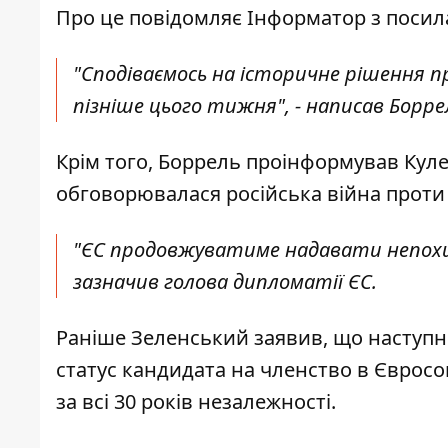
Про це повідомляє
Інформатор
з поси
"Сподіваємось на історичне рішення п
пізніше цього тижня", - написав Борре
Крім того, Боррель проінформував Кулеб
обговорювалася російська війна проти 
"ЄС продовжуватиме надавати непохитн
зазначив голова дипломатії ЄС.
Раніше Зеленський заявив, що наступн
статус кандидата на членство в Єврос
за всі 30 років незалежності
.