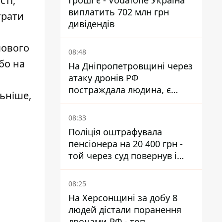
сті,
Гроші є - Vodafone Україна
виплатить 702 млн грн
трати
дивідендів
шового
08:48
бо на
На Дніпропетровщині через
атаку дронів РФ
постраждала людина, є
ьніше,
пожежі та пошкодження
08:33
Поліція оштрафувала
пенсіонера на 20 400 грн -
той через суд повернув і
гроші, і отримав 3 тис. грн
моральної шкоди
08:25
На Херсонщині за добу 8
людей дістали поранення
дронами РФ - топ