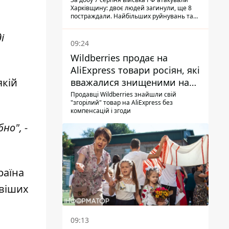
Харківщину: двоє людей загинули, ще 8
постраждали. Найбільших руйнувань та
жертв зазнав Ізюм
і
09:24
Wildberries продає на
AliExpress товари росіян, які
якій
вважалися знищеними на
складах
Продавці Wildberries знайшли свій
"згорілий" товар на AliExpress без
компенсацій і згоди
но", -
раїна
віших
09:13