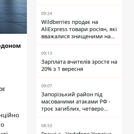
09:24
Wildberries продає на
AliExpress товари росіян, які
вважалися знищеними на
складах
ордоном
09:13
Зарплата вчителів зросте на
20% з 1 вересня
09:07
ає
Запорізький район під
масованими атаками РФ -
троє загиблих, четверо
нційно
поранених
го
08:53