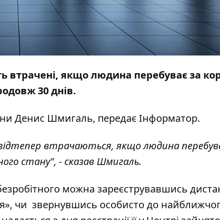
уть втрачені, якщо людина перебуває за к
родовж 30 днів.
аїни Денис Шмигаль, передає
Інформатор
.
відтепер втрачаються, якщо людина перебув
ного стану", - сказав Шмигаль.
 безробітного можна зареєструвавшись диста
ія», чи звернувшись особисто до найближчо