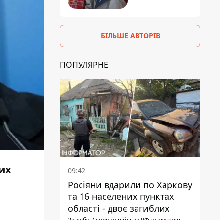
БІЛЬШЕ АВТОРІВ
ПОПУЛЯРНЕ
них
09:42
у
Росіяни вдарили по Харкову
та 16 населених пунктах
області - двоє загиблих
За добу 7 серпня війська РФ атакували