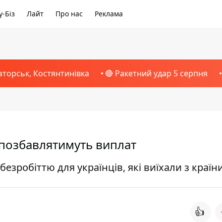
-Біз
Лайт
Про нас
Реклама
аторськ, Костянтинівка
🔴 Ракетний удар 5 серпня
, позбавлятимуть виплат
езробіттю для українців, які виїхали з країн
👍