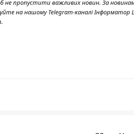
об не пропустити важливих новин. За новина
куйте на нашому Telegram-каналі
Інформатор L
т
.