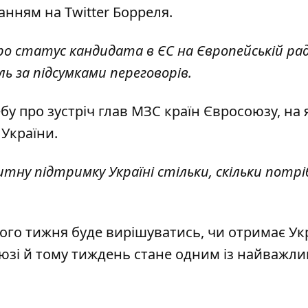
ланням на
Twitter
Борреля.
ро статус кандидата в ЄС на Європейській рад
ль за підсумками переговорів.
у про зустріч глав МЗС країн Євросоюзу, на 
України.
у підтримку Україні стільки, скільки потріб
ого тижня буде вирішуватись, чи отримає Ук
оюзі й тому тиждень стане
одним із найважли