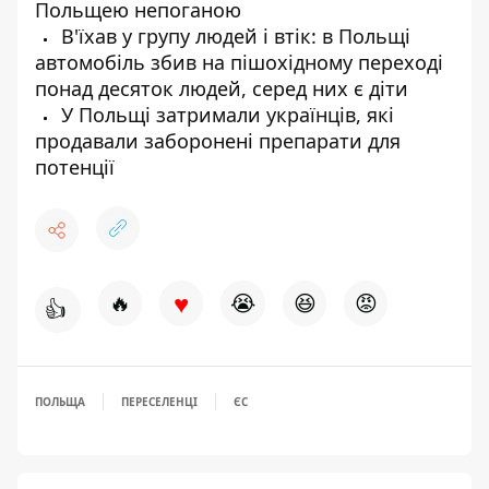
Польщею непоганою
В'їхав у групу людей і втік: в Польщі
автомобіль збив на пішохідному переході
понад десяток людей, серед них є діти
У Польщі затримали українців, які
продавали заборонені препарати для
потенції
♥
🔥
😭
😆
😡
👍
ПОЛЬЩА
ПЕРЕСЕЛЕНЦІ
ЄС