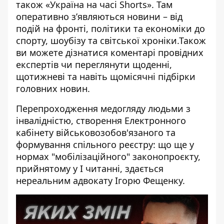
також
«Україна на часі Shorts»
. Там
оперативно зʼявляються новини – від
подій на фронті, політики та економіки до
спорту, шоубізу та світської хроніки.Також
ви можете дізнатися коментарі провідних
експертів чи переглянути щоденні,
щотижневі та навіть щомісячні підбірки
головних новин.
Перепроходження медогляду людьми з
інвалідністю, створення Електронного
кабінету військовозобов'язаного та
формування спільного реєстру: що ще у
нормах "мобілізаційного" законопроєкту,
прийнятому у I читанні, здається
нереальним адвокату Ігорю Фещенку.