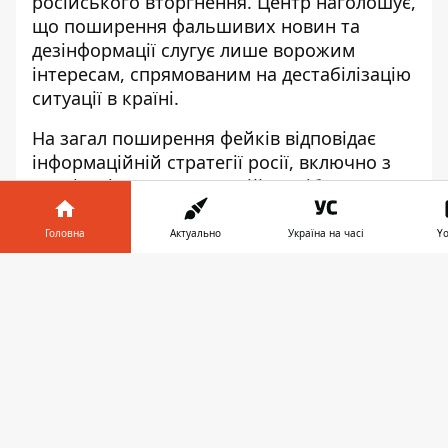
російського вторгнення. Центр наголошує,
що поширення фальшивих новин та
дезінформації слугує лише ворожим
інтересам, спрямованим на дестабілізацію
ситуації в країні.
На загал поширення фейків відповідає
інформаційній стратегії росії, включно з
реалізацією спецоперацій, подібних до
"Майдану-3". Тим самим ворог впроваджує
деструктивні наративи в українське
Головна
Актуально
Україна на часі
Y
інформаційне поле.
Інформатор у
Завантажити
ГУР про Майдан-3
телефоні
👉
Росія готується до реалізації в
Україні
масштабної кампанії дезінформації
"Майдан - 3"
. У її межах окупанти
спробують зірвати процеси мобілізації,
дискредитувати легітимність української