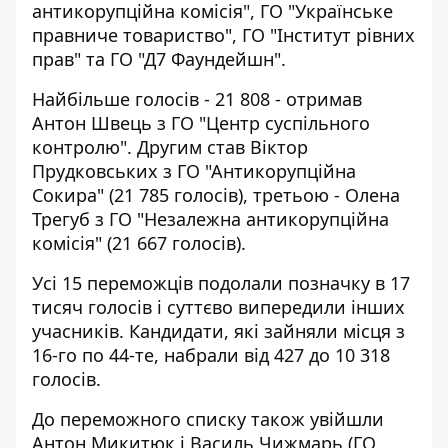
антикорупційна комісія", ГО "Українське
правниче товариство", ГО "Інститут рівних
прав" та ГО "Д7 Фаундейшн".
Найбільше голосів - 21 808 - отримав
Антон Швець з ГО "Центр суспільного
контролю". Другим став Віктор
Прудковських з ГО "Антикорупційна
Сокира" (21 785 голосів), третьою - Олена
Трегуб з ГО "Незалежна антикорупційна
комісія" (21 667 голосів).
Усі 15 переможців подолали позначку в 17
тисяч голосів і суттєво випередили інших
учасників. Кандидати, які зайняли місця з
16-го по 44-те, набрали від 427 до 10 318
голосів.
До переможного списку також увійшли
Антон Микитюк і Василь Чижмарь (ГО