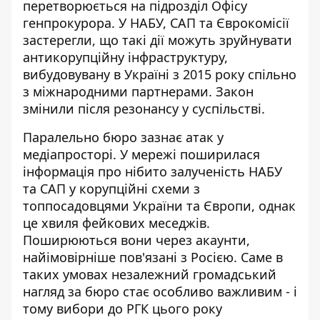
перетворюється на підрозділ Офісу
генпрокурора. У НАБУ, САП та Єврокомісії
застерегли, що такі дії можуть зруйнувати
антикорупційну інфраструктуру,
вибудовувану в Україні з 2015 року спільно
з міжнародними партнерами. Закон
змінили після резонансу у суспільстві.
Паралельно бюро зазнає атак у
медіапросторі. У мережі поширилася
інформація про нібито залученість НАБУ
та САП у корупційні схеми з
топпосадовцями України та Європи,
однак
це хвиля фейкових меседжів
.
Поширюються вони через акаунти,
найімовірніше пов'язані з Росією. Саме в
таких умовах незалежний громадський
нагляд за бюро стає особливо важливим - і
тому вибори до РГК цього року