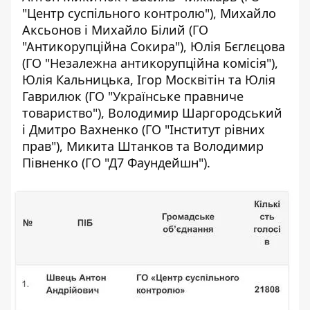
"Центр суспільного контролю"), Михайло
Аксьонов і Михайло Білий (ГО
"Антикорупційна Сокира"), Юлія Бєглєцова
(ГО "Незалежна антикорупційна комісія"),
Юлія Кальницька, Ігор Москвітін та Юлія
Гаврилюк (ГО "Українське правниче
товариство"), Володимир Шаргородський
і Дмитро Вахненко (ГО "Інститут рівних
прав"), Микита Штанков та Володимир
Півненко (ГО "Д7 Фаундейшн").