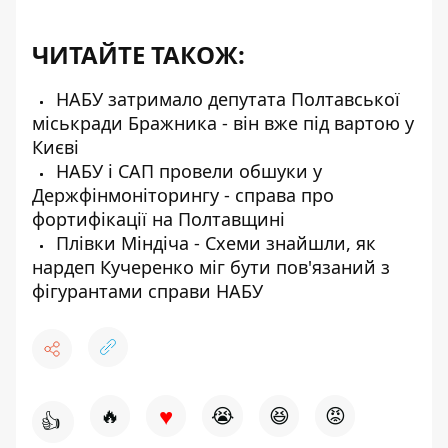
ЧИТАЙТЕ ТАКОЖ:
НАБУ затримало депутата Полтавської
міськради Бражника - він вже під вартою у
Києві
НАБУ і САП провели обшуки у
Держфінмоніторингу - справа про
фортифікації на Полтавщині
Плівки Міндіча - Схеми знайшли, як
нардеп Кучеренко міг бути пов'язаний з
фігурантами справи НАБУ
♥
🔥
😭
😆
😡
👍