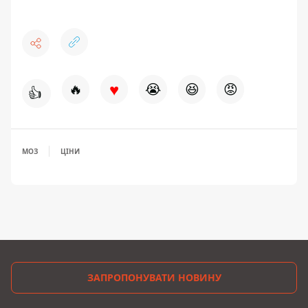
♥
🔥
😭
😆
😡
👍
МОЗ
ЦІНИ
ЗАПРОПОНУВАТИ НОВИНУ