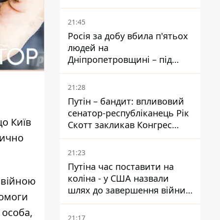
біль – він очолив народне
голосування
21:45
Росія за добу вбила п'ятьох
людей на
Дніпропетровщині – під
ударами опинилися п'ять
районів області
21:28
Путін – бандит: впливовий
сенатор-республіканець Рік
що Київ
Скотт закликав Конгрес
притягнути РФ до
тично
відповідальності за війну в
21:23
Україні
Путіна час поставити на
коліна - у США назвали
 війною
шлях до завершення війни -
помоги
National Security Journal
 особа,
21:17