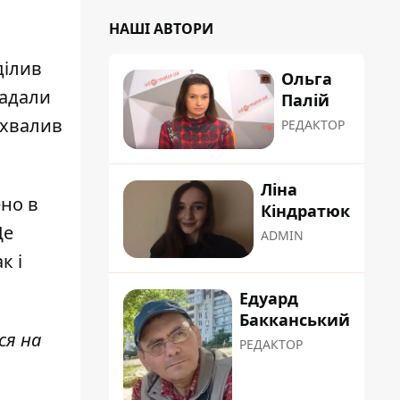
НАШІ АВТОРИ
ділив
Ольга
надали
Палій
схвалив
РЕДАКТОР
Ліна
ено в
Кіндратюк
Це
ADMIN
к і
Едуард
Бакканський
ся на
РЕДАКТОР