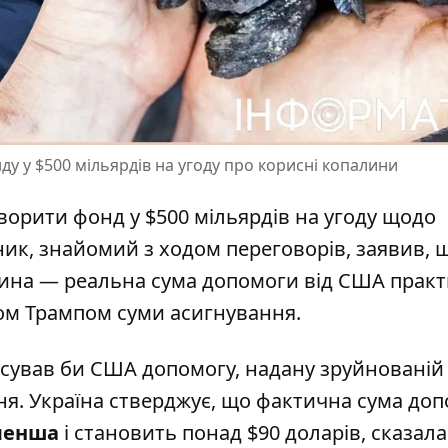
у у $500 мільярдів на угоду про корисні копалини
ворити фонд у $500 мільярдів на угоду щодо
ик, знайомий з ходом переговорів, заявив, 
чина —
реальна сума допомоги
від США прак
ом Трампом суми асигнування.
нсував би США допомогу, надану зруйнованій
ння. Україна стверджує, що фактична сума до
 менша
і становить понад $90 доларів, сказала