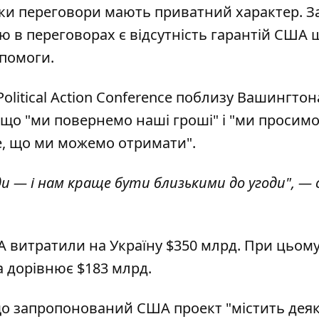
ьки переговори мають приватний характер. З
 в переговорах є відсутність гарантій США 
опомоги.
Political Action Conference поблизу Вашингтон
що "ми повернемо наші гроші" і "ми просим
е, що ми можемо отримати".
ди — і нам краще бути близькими до угоди", — 
А витратили на Україну $350 млрд. При цьом
а дорівнює $183 млрд.
що запропонований США проект "містить деяк