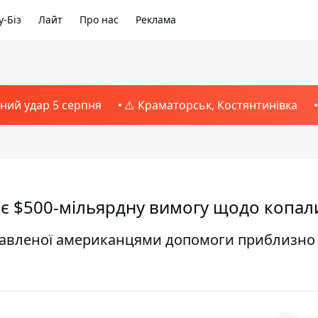
-Біз
Лайт
Про нас
Реклама
тний удар 5 серпня
⚠️ Краматорськ, Костянтинівка
має $500-мільярдну вимогу щодо копал
тавленої ​​американцями допомоги приблизно