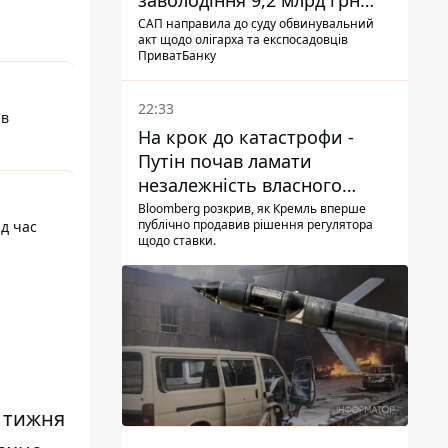
заволодіння 9,2 млрд грн
ПриватБанку скерували до
САП направила до суду обвинувальний
акт щодо олігарха та експосадовців
суду
ПриватБанку
22:33
 в
На крок до катастрофи -
Путін почав ламати
незалежність власного
Центробанку, змусивши
Bloomberg розкрив, як Кремль вперше
публічно продавив рішення регулятора
ід час
знизити базову ставку
щодо ставки.
о тижня