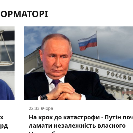
ФОРМАТОРІ
22:33 вчора
ох
На крок до катастрофи - Путін по
лрд
ламати незалежність власного