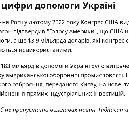
 цифри допомоги Україні
я Росії у лютому 2022 року Конгрес США ви
агон підтвердив
"Голосу Америки", що США 
оги, а ще $3,9 мільярда доларів, які Конгрес 
шаються невикористаними.
$183 мільярдів допомоги Україні було витрач
у американської оборонної промисловості. 
го озброєння, переданого Києву, на нове, та
дійснення прямих індустріальних інвестицій.
об не пропустити важливих новин. Підписати