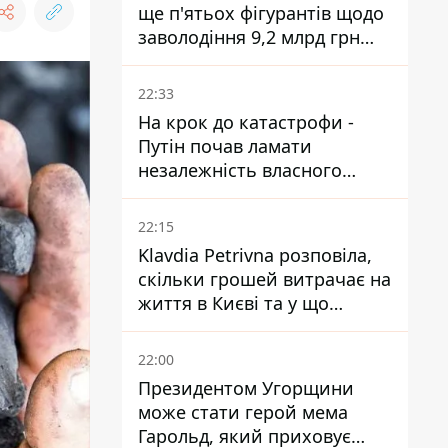
ще п'ятьох фігурантів щодо
заволодіння 9,2 млрд грн
ПриватБанку скерували до
суду
22:33
На крок до катастрофи -
Путін почав ламати
незалежність власного
Центробанку, змусивши
знизити базову ставку
22:15
Klavdia Petrivna розповіла,
скільки грошей витрачає на
життя в Києві та у що
вкладає мільйони
22:00
Президентом Угорщини
може стати герой мема
Гарольд, який приховує