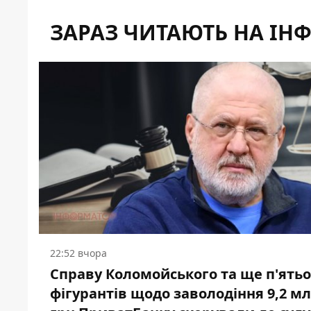
ЗАРАЗ ЧИТАЮТЬ НА ІН
22:52 вчора
Справу Коломойського та ще п'ять
фігурантів щодо заволодіння 9,2 м