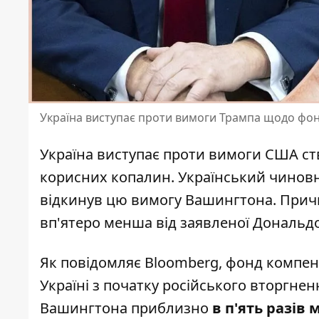
Україна виступає проти вимоги Трампа щодо фонд
Україна виступає проти вимоги США ст
корисних копалин. Український чиновн
відкинув цю вимогу Вашингтона. При
вп'ятеро менша від заявленої Дональд
Як повідомляє
Bloomberg
, фонд компе
Україні з початку російського вторгне
Вашингтона приблизно
в п'ять разів