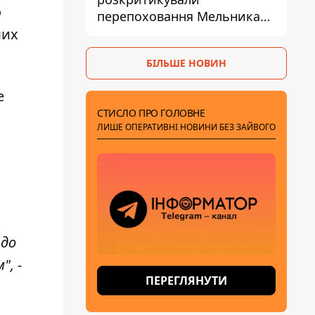
о
перепоховання Мельника
через ризик дипломатичної
ших
ізоляції
БІЛЬШЕ НОВИН
е
СТИСЛО ПРО ГОЛОВНЕ
ЛИШЕ ОПЕРАТИВНІ НОВИНИ БЕЗ ЗАЙВОГО
 до
", -
ПЕРЕГЛЯНУТИ