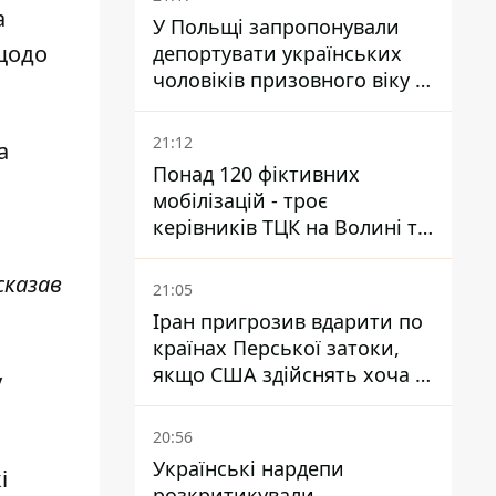
а
У Польщі запропонували
щодо
депортувати українських
чоловіків призовного віку -
кого це може торкнутися
21:12
а
Понад 120 фіктивних
о
мобілізацій - троє
керівників ТЦК на Волині та
Буковині отримали підозри
за фейкові звіти
сказав
21:05
Іран пригрозив вдарити по
країнах Перської затоки,
якщо США здійснять хоча б
у
одну атаку - Reuters
20:56
Українські нардепи
і
розкритикували