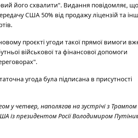
овий його схвалити". Видання повідомляє, щ
ередачу США 50% від продажу ліцензій та ін
ртів.
новому проєкті угоди такої прямої вимоги вж
бутньої військової та фінансової допомоги
ереговорах".
таточна угода була підписана в присутності
гом у четвер, наполягав на зустрічі з Трампом
 США із президентом Росії Володимиром Путіним