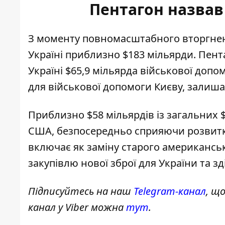
Пентагон назвав
З моменту повномасштабного вторгненн
Україні приблизно $183 мільярди.
Пент
Україні $65,9 мільярда військової допом
для військової допомоги Києву, зали
Приблизно $58 мільярдів із загальних 
США, безпосередньо сприяючи розвитк
включає як заміну старого американсько
закупівлю нової зброї для України та з
Підписуйтесь на наш
Telegram-канал
, щ
канал у Viber можна
тут
.