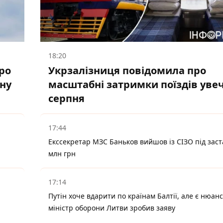
18:20
ро
Укрзалізниця повідомила про
ану
масштабні затримки поїздів увеч
серпня
17:44
Екссекретар МЗС Баньков вийшов із СІЗО під заст
млн грн
17:14
Путін хоче вдарити по країнам Балтії, але є нюанс
міністр оборони Литви зробив заяву