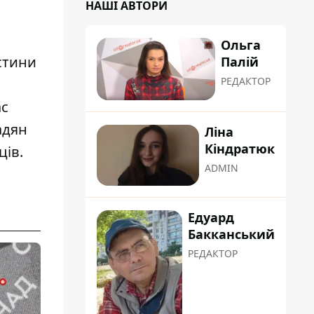
НАШІ АВТОРИ
Ольга
стини
Палій
РЕДАКТОР
ас
адян
Ліна
Кіндратюк
ців.
ADMIN
Едуард
Бакканський
РЕДАКТОР