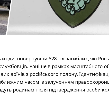
заходи, повернувши 528 тіл загиблих, які Росі
ослужбовців.
Раніше в рамках масштабного о
их воїнів з російського полону. Ідентифікаці
йближчим часом із залученням правоохоронц
адуть родинам після підтвердження особи ко