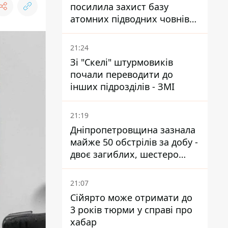
посилила захист базу
атомних підводних човнів
за 7400 км від України
21:24
Зі "Скелі" штурмовиків
почали переводити до
інших підрозділів - ЗМІ
21:19
Дніпропетровщина зазнала
майже 50 обстрілів за добу -
двоє загиблих, шестеро
постраждалих
21:07
Сійярто може отримати до
3 років тюрми у справі про
хабар