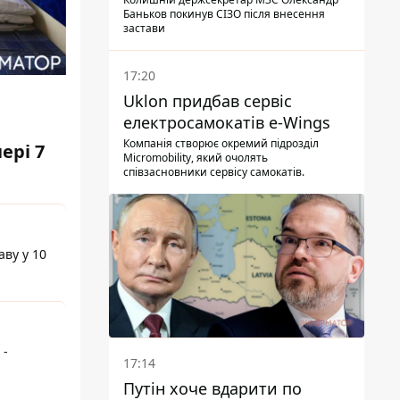
Баньков покинув СІЗО після внесення
застави
17:20
Uklon придбав сервіс
електросамокатів e-Wings
Компанія створює окремий підрозділ
ері 7
Micromobility, який очолять
співзасновники сервісу самокатів.
аву у 10
 -
17:14
Путін хоче вдарити по