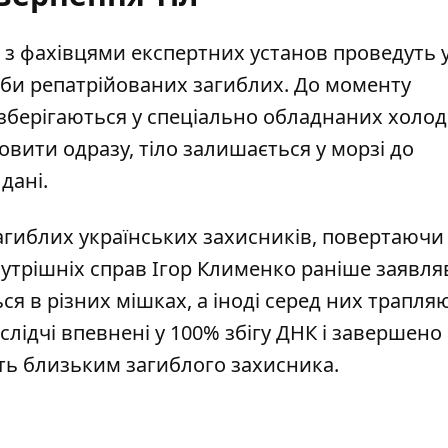
 з фахівцями експертних установ проведуть у
оби репатрійованих загиблих. До моменту
 зберігаються у спеціально обладнаних холо
овити одразу, тіло залишається у морзі до
дані.
гиблих українських захисників, повертаючи 
нутрішніх справ Ігор Клименко раніше заявля
ся в різних мішках, а іноді серед них трапля
слідчі впевнені у 100% збігу ДНК і завершено 
ть близьким загиблого захисника.