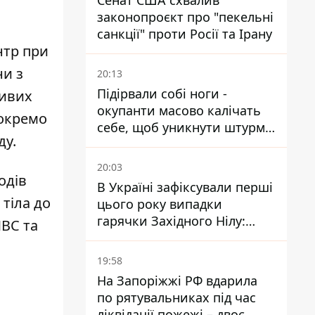
Сенат США схвалив
законопроєкт про "пекельні
санкції" проти Росії та Ірану
нтр при
ни з
20:13
Підірвали собі ноги -
ливих
окупанти масово калічать
 окремо
себе, щоб уникнути штурмів
ду.
- ГУР
20:03
одів
В Україні зафіксували перші
 тіла до
цього року випадки
гарячки Західного Нілу:
МВС та
двоє людей заразилися
після укусів комарів
19:58
На Запоріжжі РФ вдарила
по рятувальниках під час
ліквідації пожежі – двоє