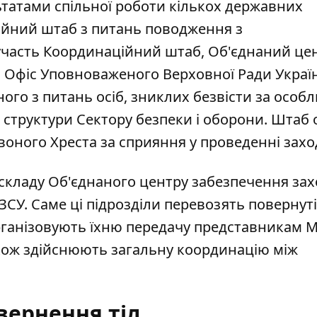
льтатами спільної роботи кількох державних
йний штаб з питань поводження з
 участь Координаційний штаб, Об'єднаний це
, Офіс Уповноваженого Верховної Ради Украї
го з питань осіб, зниклих безвісти за особ
і структури Сектору безпеки і оборони. Штаб
оного Хреста за сприяння у проведенні захо
кладу Об'єднаного центру забезпечення зах
СУ. Саме ці підрозділи перевозять повернуті
рганізовують їхню передачу представникам 
кож здійснюють загальну координацію між
вернення тіл