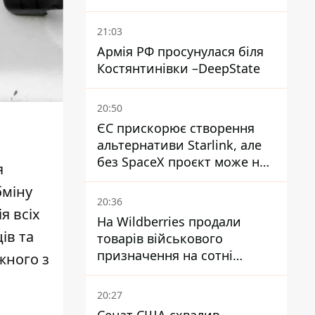
21:03
Армія РФ просунулася біля
Костянтинівки –DeepState
20:50
ЄС прискорює створення
альтернативи Starlink, але
без SpaceX проєкт може не
я
обійтися
бміну
20:36
я всіх
На Wildberries продали
ів та
товарів військового
призначення на сотні
жного з
мільйонів, але удари ЗСУ
змінили ситуацію
20:27