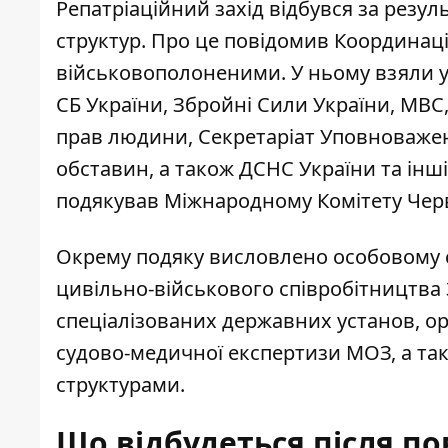
Репатріаційний захід відбувся за резу
структур. Про це
повідомив Координаці
військовополоненими
. У ньому взяли
СБ України, Збройні Сили України, МВС
прав людини, Секретаріат Уповноважено
обставин, а також ДСНС України та інш
подякував Міжнародному Комітету Черв
Окрему подяку висловлено особовому с
цивільно-військового співробітництва З
спеціалізованих державних установ, о
судово-медичної експертизи МОЗ, а та
структурами.
Що відбудеться після по