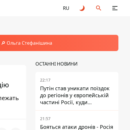
RU
🔎 Ольга Стефанішина
ОСТАННІ НОВИНИ
22:17
цію
Путін став уникати поїздок
до регіонів у європейській
алежать
частині Росії, куди
регулярно долітають дрони
21:57
Бояться атаки дронів - Росія