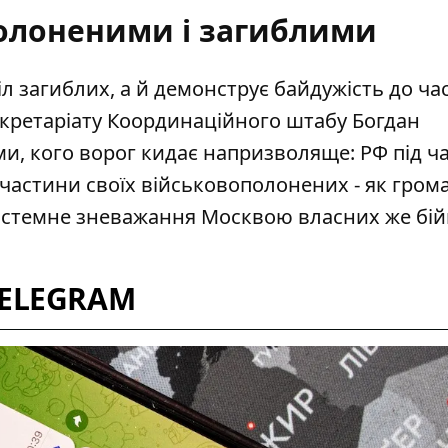
полоненими і загиблими
л загиблих, а й демонструє байдужість до ча
екретаріату Координаційного штабу
Богдан
ми, кого ворог кидає напризволяще: РФ під ч
 частини своїх військовополонених - як гром
о системне зневажання Москвою власних же бій
TELEGRAM