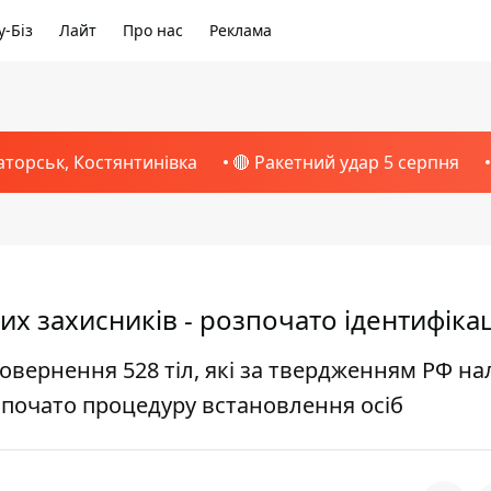
-Біз
Лайт
Про нас
Реклама
аторськ, Костянтинівка
🔴 Ракетний удар 5 серпня
лих захисників - розпочато ідентифіка
вернення 528 тіл, які за твердженням РФ н
почато процедуру встановлення осіб