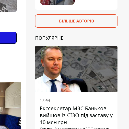
БІЛЬШЕ АВТОРІВ
ПОПУЛЯРНЕ
17:44
Екссекретар МЗС Баньков
вийшов із СІЗО під заставу у
10 млн грн
Колишній держсекретар МЗС Олександр