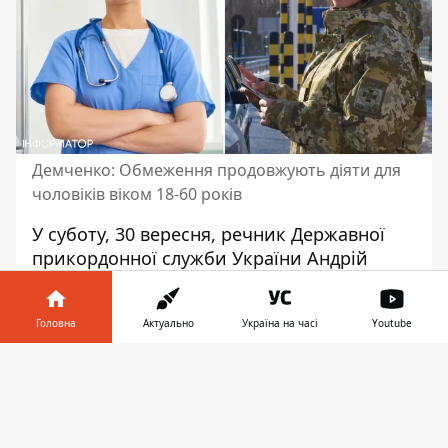
Демченко: Обмеження продовжують діяти для
чоловіків віком 18-60 років
У суботу, 30 вересня, речник Державної
прикордонної служби України Андрій
Демченко сказав, що
жінкам-лікарям та
жінкам-фармацевтам дозволять виїзд з
Головна
Актуально
Україна на часі
Youtube
України
з 1 жовтня. Це стосується усіх
жінок, які мають стати на військовий
Інформатор у
Завантажити
облік з початку жовтня. Для
телефоні
👉
військовозобов'язаних чоловіків 18-60
років заборона залишається чинною.