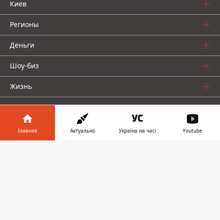
Киев
Регионы
Деньги
Шоу-биз
Жизнь
О нас
Главная
Актуально
Україна на часі
Youtube
Информатор в
Скачать
телефоне
👉
Информатор проекты
Столица
Ваши финансы
Авто
Geek