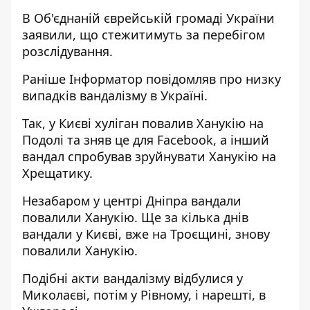
В Об'єднаній єврейській громаді України
заявили, що стежитимуть за перебігом
розслідування.
Раніше
Інформатор
повідомляв про низку
випадків вандалізму в Україні.
Так,
у Києві хуліган повалив Ханукію на
Подолі
та зняв це для Facebook, а інший
вандал спробував зруйнувати Ханукію на
Хрещатику.
Незабаром
у центрі Дніпра вандали
повалили Ханукію
. Ще за кілька днів
вандали у Києві, вже на Троєщині, знову
повалили Ханукію.
Подібні акти вандалізму відбулися
у
Миколаєві
, потім
у Рівному
, і нарешті,
в