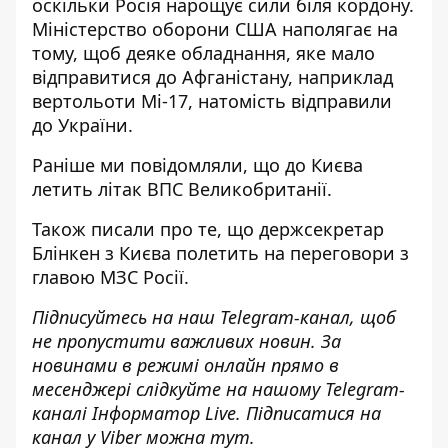
оскільки Росія нарощує сили біля кордону.
Міністерство оборони США наполягає на
тому, щоб деяке обладнання, яке мало
відправитися до Афганістану, наприклад
вертольоти Мі-17, натомість відправили
до України.
Раніше ми повідомляли, що
до Києва
летить літак ВПС Великобританії
.
Також писали про те, що
держсекретар
Блінкен з Києва полетить на переговори з
главою МЗС Росії
.
Підписуйтесь на наш
Telegram-канал
, щоб
не пропустити важливих новин. За
новинами в режимі онлайн прямо в
месенджері слідкуйте на нашому Telegram-
каналі
Інформатор Live
. Підписатися на
канал у Viber можна
тут
.