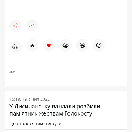
♥
🔥
😭
😆
😡
👍
ЗСУ
15:18, 19 січня 2022
У Лисичанську вандали розбили
пам'ятник жертвам Голокосту
Це сталося вже вдруге