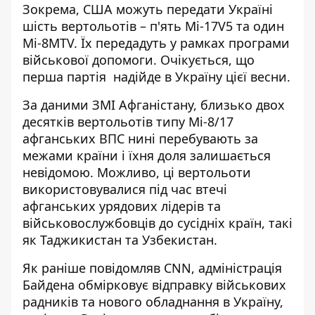
Зокрема, США можуть передати Україні
шість вертольотів – п'ять Мі-17V5 та один
Мі-8MTV. Їх передадуть у рамках програми
військової допомоги. Очікується, що
перша партія надійде в Україну цієї весни.
За даними ЗМІ Афганістану, близько двох
десятків вертольотів типу Мі-8/17
афганських ВПС нині перебувають за
межами країни і їхня доля залишається
невідомою. Можливо, ці вертольоти
використовувалися під час втечі
афганських урядових лідерів та
військовослужбовців до сусідніх країн, такі
як Таджикистан та Узбекистан.
Як раніше повідомляв
CNN, адміністрація
Байдена обмірковує відправку військових
радників та нового обладнання в Україну,