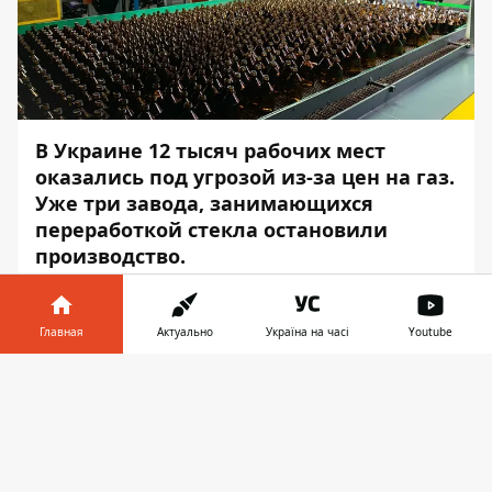
В Украине 12 тысяч рабочих мест
оказались под угрозой из-за цен на газ.
Уже три завода, занимающихся
переработкой стекла остановили
производство.
Об этом сообщает
Информатор
со
ссылкой на
ассоциацию «
Скло України»
.
Главная
Актуально
Україна на часі
Youtube
Согласно заявлению ассоциации, другие
Информатор в
Скачать
предприятия перешли в стадию простоя,
телефоне
👉
чтобы не допустить полной остановки
печей.