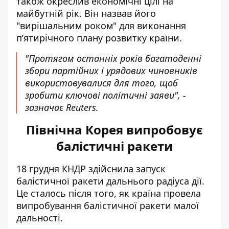
також окреслив економічні цілі на
майбутній рік. Він назвав його
"вирішальним роком" для виконання
п’ятирічного плану розвитку країни.
"Протягом останніх років багатоденні
збори партійних і урядових чиновників
використовувалися для того, щоб
зробити ключові політичні заяви", -
зазначає Reuters.
Північна Корея випробовує
балістичні ракети
18 грудня КНДР здійснила
запуск
балістичної ракети
дальнього радіуса дії.
Це сталось після того, як країна провела
випробування балістичної ракети малої
дальності.