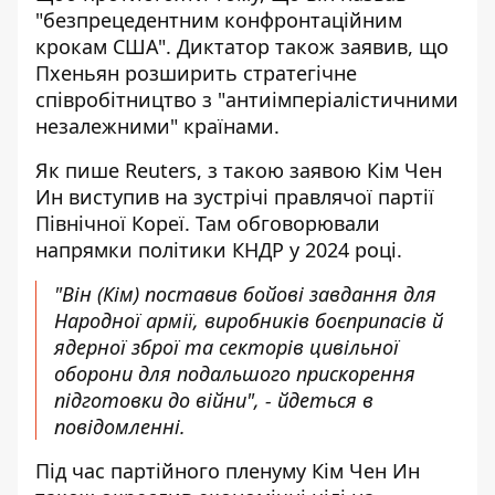
"безпрецедентним конфронтаційним
крокам США". Диктатор також заявив, що
Пхеньян розширить стратегічне
співробітництво
з "антиімперіалістичними
незалежними" країнами.
Як пише Reuters,
з такою заявою Кім Чен
Ин
виступив на зустрічі правлячої партії
Північної Кореї. Там обговорювали
напрямки політики КНДР у 2024 році.
"Він (Кім) поставив бойові завдання для
Народної армії, виробників боєприпасів й
ядерної зброї та секторів цивільної
оборони для подальшого прискорення
підготовки до війни", - йдеться в
повідомленні.
Під час партійного пленуму Кім Чен Ин