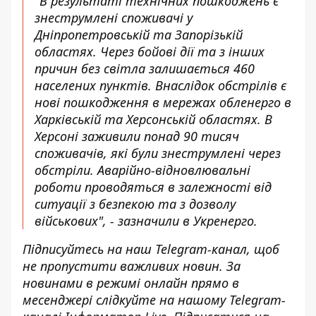
"В результаті технічних пошкоджень є
знеструмлені споживачі у
Дніпропетровській та Запорізькій
областях. Через бойові дії та з інших
причин без світла
залишається 460
населених пунктів. Внаслідок обстрілів є
нові пошкодження в мережах обленерго в
Харківській та Херсонській областях. В
Херсоні заживили понад 90 тисяч
споживачів, які були
знеструмлені через
обстріли
. Аварійно-відновлювальні
роботи проводяться в залежності від
ситуації з безпекою та з дозволу
військових", - зазначили в Укренерго.
Підписуйтесь на наш
Telegram-канал
, щоб
не пропустити важливих новин. За
новинами в режимі онлайн прямо в
месенджері слідкуйте на нашому Telegram-