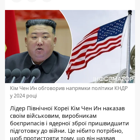
Кім Чен Ин обговорив напрямки політики КНДР
у 2024 році
Лідер Північної Кореї Кім Чен Ин наказав
своїм військовим, виробникам
боєприпасів і ядерної зброї пришвидшити
підготовку до війни. Це нібито потрібно,
щоб протистояти тому, що він назвав