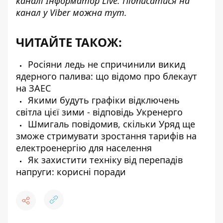
каналі
Інформатор Live
. Підписатися на
канал у Viber можна
тут
.
ЧИТАЙТЕ ТАКОЖ:
Росіяни ледь не спричинили викид
ядерного палива: що відомо про блекаут
на ЗАЕС
Якими будуть графіки відключень
світла цієї зими - відповідь Укренерго
Шмигаль повідомив, скільки Уряд ще
зможе стримувати зростання тарифів на
електроенергію для населення
Як захистити техніку від перепадів
напруги: корисні поради