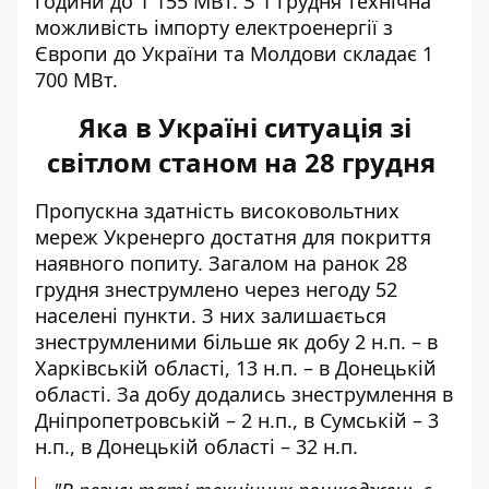
години до 1 155 МВт. З 1 грудня технічна
можливість імпорту електроенергії з
Європи до України та Молдови складає 1
700 МВт.
Яка в Україні ситуація зі
світлом станом на 28 грудня
Пропускна здатність високовольтних
мереж Укренерго достатня для покриття
наявного попиту. Загалом на ранок 28
грудня знеструмлено через негоду 52
населені пункти. З них
залишається
знеструмленими більше
як добу 2 н.п. – в
Харківській області, 13 н.п. – в Донецькій
області. За добу додались знеструмлення в
Дніпропетровській – 2 н.п., в Сумській – 3
н.п., в Донецькій області – 32 н.п.