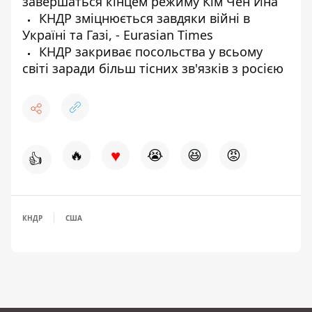
завершаться кінцем режиму Кім Чен Ина
КНДР зміцнюється завдяки війні в
Україні та Газі, - Eurasian Times
КНДР закриває посольства у всьому
світі заради більш тісних зв'язків з росією
♥
🔥
😭
😆
😡
👍
КНДР
США