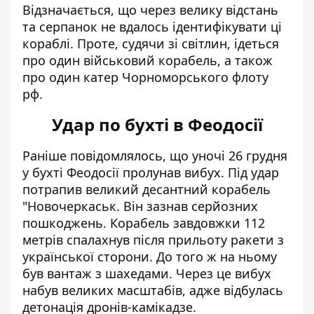
Відзначається, що через велику відстань
та серпанок не вдалось ідентифікувати ці
кораблі. Проте, судячи зі світлин, ідеться
про один військовий корабель, а також
про один катер Чорноморського флоту
рф.
Удар по бухті в Феодосії
Раніше повідомлялось, що уночі 26 грудня
у бухті Феодосії пролунав вибух. Під удар
потрапив великий десантний корабель
"Новочеркаськ. Він
зазнав серйозних
пошкоджень
. Корабель завдовжки 112
метрів спалахнув після прильоту ракети з
української сторони. До того ж на ньому
був вантаж з шахедами. Через це вибух
набув великих масштабів, адже відбулась
детонація дронів-камікадзе.