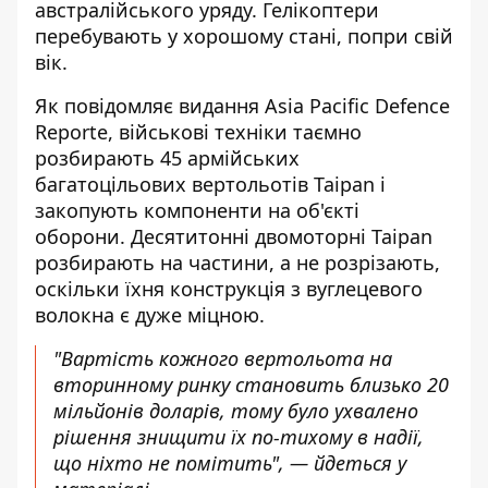
австралійського уряду. Гелікоптери
перебувають у хорошому стані, попри свій
вік.
Як повідомляє видання
Asia Pacific Defence
Reporte
, військові техніки таємно
розбирають 45 армійських
багатоцільових вертольотів Taipan і
закопують компоненти на об'єкті
оборони. Десятитонні двомоторні Taipan
розбирають на частини, а не розрізають,
оскільки їхня конструкція з вуглецевого
волокна є дуже міцною.
"Вартість кожного вертольота на
вторинному ринку становить близько 20
мільйонів доларів, тому було ухвалено
рішення знищити їх по-тихому в надії,
що ніхто не помітить", — йдеться у