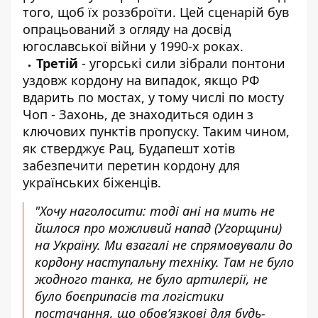
того, щоб їх роззброїти. Цей сценарій був
опрацьований з огляду на досвід
югославської війни у 1990-х роках.
Третій
- угорські сили зібрали понтони
уздовж кордону на випадок, якщо РФ
вдарить по мостах, у тому числі по мосту
Чоп - Захонь, де знаходиться один з
ключових пунктів пропуску. Таким чином,
як стверджує Рац, Будапешт хотів
забезпечити перетин кордону для
українських біженців.
"Хочу наголосити: тоді ані на мить не
йшлося про можливий напад (Угорщини)
на Україну. Ми взагалі не спрямовували до
кордону наступальну техніку. Там не було
жодного танка, не було артилерії, не
було боєприпасів та логістики
постачання, що обов’язкові для будь-