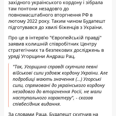
західного українського кордону і зібрала
там понтони незадовго до
повномасштабного вторгнення РФ в
лютому 2022 року. Таким чином Будапешт
підготувався до хвилі біженців з України.
Про це в інтервʼю "Європейській правді"
заявив
колишній співробітник Центру
стратегічних та безпекових досліджень в
уряді Угорщини Андраш Рац.
"Так, Угорщина справді скупчила певні
військові сили уздовж кордону України. Але
подробиці мають значення (...) Угорські
сили, спрямовані до українського кордону
незадовго до вторгнення Росії, не мали
наступального характеру", - сказав
співбесідник видання.
За словами Раца, Будапешт скупчив на