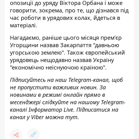
опозиції до уряду Віктора Орбана і може
говорити, зокрема, про те, що дізнався під
час роботи в урядових колах, йдеться в
матеріалі.
Нагадаємо, раніше цього місяця премʼєр
Угорщини
назвав Закарпаття "давньою
угорською землею"
. Також європейський
урядовець нещодавно
назвав Україну
"економічно неіснуючою країною"
.
Підписуйтесь на наш
Telegram-канал
, щоб
не пропустити важливих новин. За
новинами в режимі онлайн прямо в
месенджері слідкуйте на нашому Telegram-
каналі
Інформатор Live
. Підписатися на
канал у Viber можна
тут
.