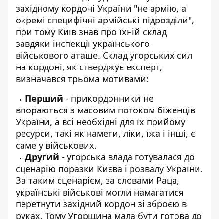
західному кордоні України "не армію, а
окремі специфічні армійські підрозділи",
при тому Київ знав про їхній склад
завдяки інспекції українського
військового аташе. Склад угорських сил
на кордоні, як стверджує експерт,
визначався трьома мотивами:
Перший
- прикордонники не
впораються з масовим потоком біженців
України, а всі необхідні для їх прийому
ресурси, такі як намети, ліки, їжа і інші, є
саме у військових.
Другий
- угорська влада готувалася до
сценарію поразки Києва і розвалу України.
За таким сценарієм, за словами Раца,
українські військові могли намагатися
перетнути західний кордон зі зброєю в
руках. Тому Угорщина мала бути готова до