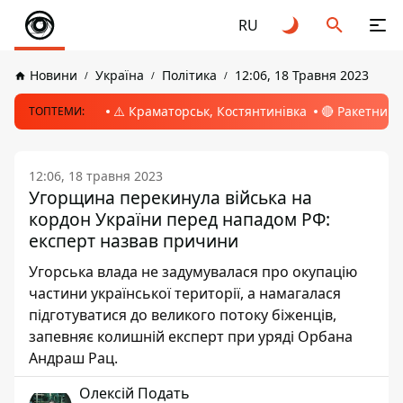
RU
Новини
Україна
Політика
12:06, 18 Травня 2023
⚠️ Краматорськ, Костянтинівка
🔴 Ракетний 
ТОПТЕМИ:
12:06, 18 травня 2023
Угорщина перекинула війська на
кордон України перед нападом РФ:
експерт назвав причини
Угорська влада не задумувалася про окупацію
частини української території, а намагалася
підготуватися до великого потоку біженців,
запевняє колишній експерт при уряді Орбана
Андраш Рац.
Олексій Подать