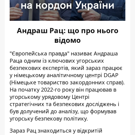
Андраш Рац: що про нього
відомо
"Європейська правда" називає Андраша
Раца одним із ключових угорських
безпекових експертів, який зараз працює
у німецькому аналітичному центрі DGAP
(Німецьке товариство закордонних справ).
На початку 2022-го року він працював в
угорському урядовому Центрі
стратегічних та безпекових досліджень і
був долучений до аналізу, що формував
угорську безпекову політику.
Зараз Рац знаходиться у відкритій