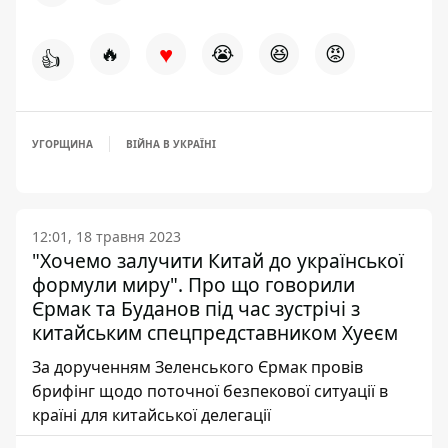
♥
🔥
😭
😆
😡
👍
УГОРЩИНА
ВІЙНА В УКРАЇНІ
12:01, 18 травня 2023
"Хочемо залучити Китай до української
формули миру". Про що говорили
Єрмак та Буданов під час зустрічі з
китайським спецпредставником Хуеєм
За дорученням Зеленського Єрмак провів
брифінг щодо поточної безпекової ситуації в
країні для китайської делегації