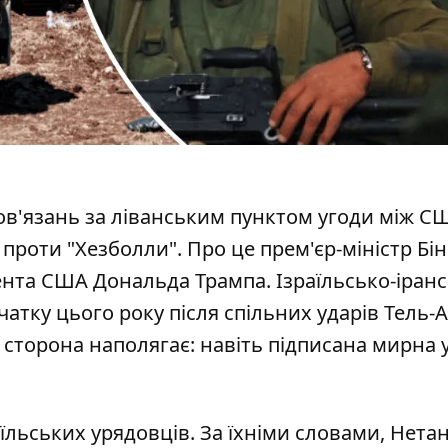
ов'язань за ліванським пунктом угоди між С
 проти "Хезболли". Про це прем'єр-міністр Бі
ента США Дональда Трампа.
Ізраїльсько-іран
атку цього року після спільних ударів Тель-А
 сторона наполягає: навіть підписана мирна 
аїльських урядовців. За їхніми словами, Нета