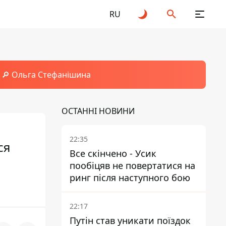
RU
🔎 Ольга Стефанішина
ОСТАННІ НОВИНИ
22:35
ся
Все скінчено - Усик
пообіцяв не повертатися на
ринг після наступного бою
22:17
Путін став уникати поїздок