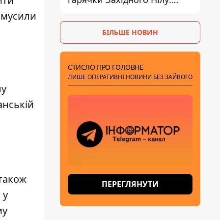
ити
двоє людей заразилися
 змусили
після укусів комарів
БІЛЬШЕ НОВИН
СТИСЛО ПРО ГОЛОВНЕ
ЛИШЕ ОПЕРАТИВНІ НОВИНИ БЕЗ ЗАЙВОГО
ну
анській
 також
ПЕРЕГЛЯНУТИ
 у
му