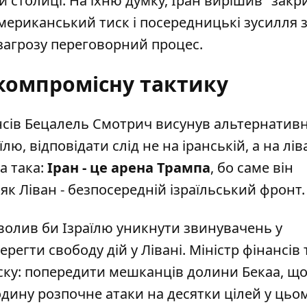
й столиці. На їхню думку, Іран вирішив "закр
 Американський тиск і посередницькі зусилля
 загрозу переговорний процес.
компромісну тактику
нансів Бецалель Смотрич висунув альтернатив
ю, відповідати слід не на іранській, а на лів
ка така:
Іран - це арена Трампа
, бо саме він
як Ліван - безпосередній ізраїльський фронт.
зволив би Ізраїлю уникнути звинувачень у
ерегти свободу дій у Лівані. Міністр фінансів
ку: попередити мешканців долини Бекаа, що
одину розпочне атаки на десятки цілей у цьо