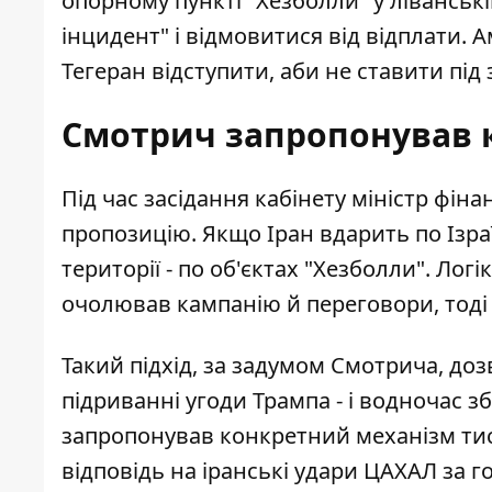
опорному пункті "Хезболли" у ліванські
інцидент" і відмовитися від відплати.
Тегеран відступити, аби не ставити під
Смотрич запропонував 
Під час засідання кабінету міністр фі
пропозицію. Якщо Іран вдарить по Ізраїл
території - по об'єктах "Хезболли". Логі
очолював кампанію й переговори, тоді 
Такий підхід, за задумом Смотрича, до
підриванні угоди Трампа - і водночас зб
запропонував конкретний механізм тис
відповідь на іранські удари ЦАХАЛ за г