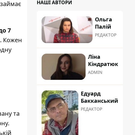
НАШІ АВТОРИ
 займає
Ольга
Палій
до 7
РЕДАКТОР
і. Кожен
одну
Ліна
Кіндратюк
ADMIN
Едуард
Бакканський
РЕДАКТОР
вану та
ну.
ькій