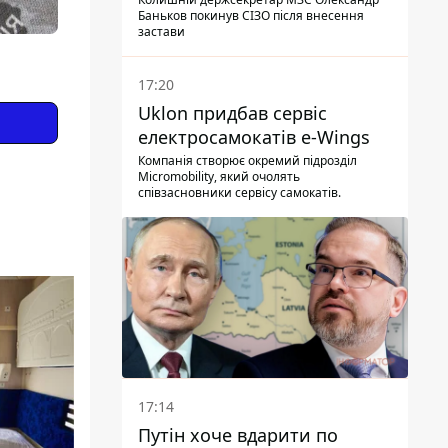
Баньков покинув СІЗО після внесення
застави
17:20
Uklon придбав сервіс
електросамокатів e-Wings
Компанія створює окремий підрозділ
Micromobility, який очолять
співзасновники сервісу самокатів.
17:14
Путін хоче вдарити по