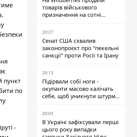
На Wildberries продали
тиме
товарів військового
в.
призначення на сотні
мільйонів, але удари ЗСУ
ну
змінили ситуацію
20:27
 безпеки
Сенат США схвалив
законопроєкт про "пекельні
санкції" проти Росії та Ірану
ння
ає
20:13
й пункт
Підірвали собі ноги -
окупанти масово калічать
бити по
себе, щоб уникнути штурмів
лу
- ГУР
20:03
В Україні зафіксували перші
руті -
цього року випадки
гарячки Західного Нілу: