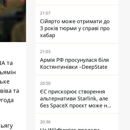
постраждалих
21:07
Сійярто може отримати до
3 років тюрми у справі про
хабар
21:03
Армія РФ просунулася біля
ША та
Костянтинівки –DeepState
ньямін
ське
20:50
віва та
ЄС прискорює створення
альтернативи Starlink, але
угода
без SpaceX проєкт може не
обійтися
20:36
ньягу