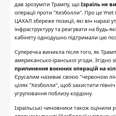
дав зрозуміти Трампу, що
Ізраїль не в
операції проти "Хезболли". Про це
Ynet
ЦАХАЛ збереже позиції, які він наразі
інфраструктуру та реагувати на будь-які
кабінету однодушно підтримали цю поз
Суперечка виникла після того, як Трам
американсько-іранської угоди. Згідно 
припинення воєнних операцій на кіл
Єрусалим називає своєю "червоною ліні
цілях "Хезболли", щоб захистити півні
угруповання поблизу кордону.
Ізраїльські чиновники також оцінили ре