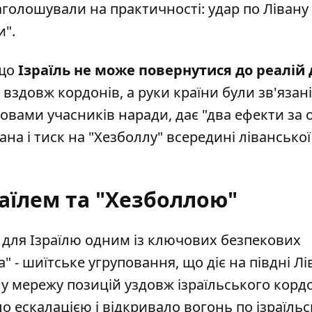
голошували на практичності: удар по Лівану
и".
 що
Ізраїль не може повернутися до реалій 
вздовж кордонів, а руки країни були зв'язан
словами учасників наради, дає "два ефекти за 
ана і тиск на "Хезболлу" всередині ліванської
раїлем та "Хезболлою"
для Ізраїлю одним із ключових безпекових
" - шиїтське угруповання, що діє на півдні Лі
ну мережу позицій уздовж ізраїльського кордо
ескалацією і відкривало вогонь по ізраїльс