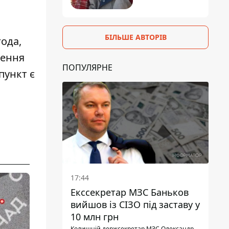
БІЛЬШЕ АВТОРІВ
года,
шення
ПОПУЛЯРНЕ
пункт є
й
17:44
Екссекретар МЗС Баньков
вийшов із СІЗО під заставу у
10 млн грн
Колишній держсекретар МЗС Олександр