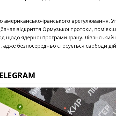
до
американсько-іранського врегулювання
. У
дбачає відкриття Ормузької протоки, пом'як
од щодо ядерної програми Ірану. Ліванський 
, адже безпосередньо стосується свободи ді
TELEGRAM