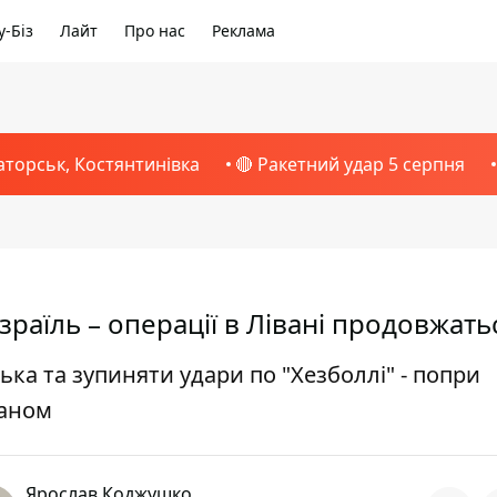
-Біз
Лайт
Про нас
Реклама
аторськ, Костянтинівка
🔴 Ракетний удар 5 серпня
зраїль – операції в Лівані продовжать
ка та зупиняти удари по "Хезболлі" - попри
раном
Ярослав Коджушко