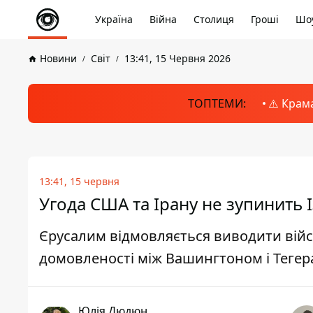
Україна
Війна
Столиця
Гроші
Шоу
Новини
Світ
13:41, 15 Червня 2026
ТОПТЕМИ:
⚠️ Крам
13:41, 15 червня
Угода США та Ірану не зупинить І
Єрусалим відмовляється виводити війсь
домовленості між Вашингтоном і Теге
Юлія Дюдюн