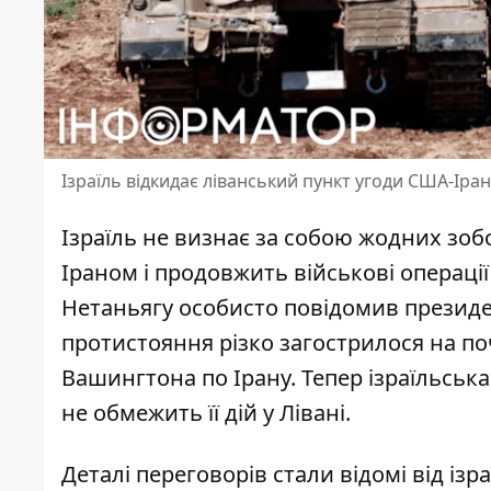
Ізраїль відкидає ліванський пункт угоди США-Іран
Ізраїль не визнає за собою жодних зоб
Іраном і продовжить військові операції
Нетаньягу особисто повідомив презид
протистояння
різко загострилося на поч
Вашингтона по Ірану. Тепер ізраїльська
не обмежить її дій у Лівані.
Деталі переговорів стали відомі від ізр