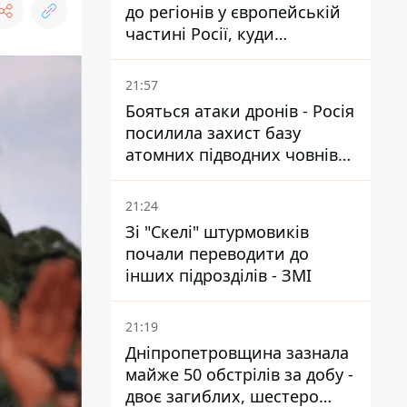
до регіонів у європейській
частині Росії, куди
регулярно долітають дрони
21:57
Бояться атаки дронів - Росія
посилила захист базу
атомних підводних човнів
за 7400 км від України
21:24
Зі "Скелі" штурмовиків
почали переводити до
інших підрозділів - ЗМІ
21:19
Дніпропетровщина зазнала
майже 50 обстрілів за добу -
двоє загиблих, шестеро