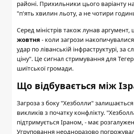
районі. Прихильники цього варіанту на
"п'ять хвилин льоту, а не чотири годин
Серед міністрів також лунав аргумент,
жовтня
- коли загрози накопичувалися 
удар по ліванській інфраструктурі, за 
ціну". Це сигнал стримування для Тегер
шиїтської громади.
Що відбувається між Із
Загроза з боку "Хезболли"
залишається 
викликів з початку конфлікту. "Хезболла
підтримується Іраном, - має розгалуже
Угруповання неодноразово погрожувало 