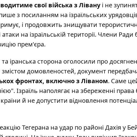
иводитиме свої війська з Лівану
і не зупиня
пише з посиланням на ізраїльських урядовці
 утримує, і продовжить знищувати терористич
 атаки на ізраїльській території. Члени Ради
ицію прем'єра.
п та іранська сторона оголосили про досягне
зі змістом домовленостей, документ передбач
ькох фронтах, включно з Ліваном
. Саме це
єю". Ізраїль наполягає на збереженні права 
ч країни й не допустити відновлення потенціа
акцію Тегерана на удар по районі Дахія у Бей